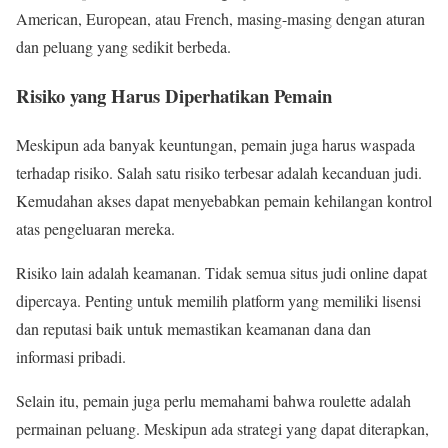
American, European, atau French, masing-masing dengan aturan
dan peluang yang sedikit berbeda.
Risiko yang Harus Diperhatikan Pemain
Meskipun ada banyak keuntungan, pemain juga harus waspada
terhadap risiko. Salah satu risiko terbesar adalah kecanduan judi.
Kemudahan akses dapat menyebabkan pemain kehilangan kontrol
atas pengeluaran mereka.
Risiko lain adalah keamanan. Tidak semua situs judi online dapat
dipercaya. Penting untuk memilih platform yang memiliki lisensi
dan reputasi baik untuk memastikan keamanan dana dan
informasi pribadi.
Selain itu, pemain juga perlu memahami bahwa roulette adalah
permainan peluang. Meskipun ada strategi yang dapat diterapkan,