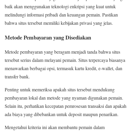
baik akan menggunakan teknologi enkripsi yang kuat untuk
melindungi informasi pribadi dan keuangan pemain. Pastikan
bahwa situs tersebut memiliki kebijakan privasi yang jelas.
Metode Pembayaran yang Disediakan
Metode pembayaran yang beragam menjadi tanda bahwa situs
tersebut serius dalam melayani pemain. Situs terpercaya biasanya
menawarkan berbagai opsi, termasuk kartu kredit, e-wallet, dan
transfer bank.
Penting untuk memeriksa apakah situs tersebut mendukung
pembayaran lokal dan metode yang nyaman digunakan pemain.
Selain itu, perhatikan kecepatan pemrosesan transaksi dan apakah
ada biaya yang dibebankan untuk deposit maupun penarikan.
Mengetahui kriteria ini akan membantu pemain dalam