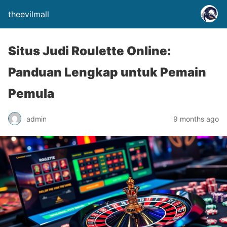
theevilmall
Situs Judi Roulette Online:
Panduan Lengkap untuk Pemain
Pemula
admin
9 months ago