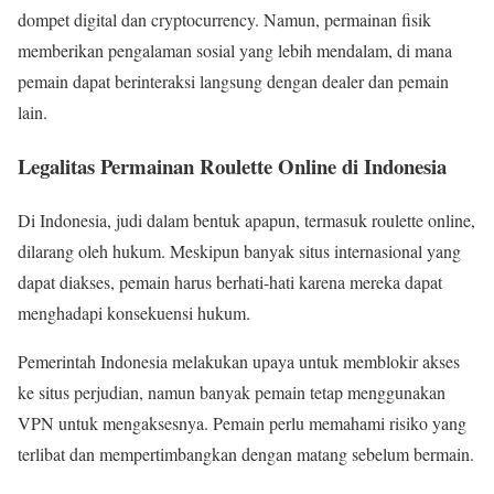
dompet digital dan cryptocurrency. Namun, permainan fisik
memberikan pengalaman sosial yang lebih mendalam, di mana
pemain dapat berinteraksi langsung dengan dealer dan pemain
lain.
Legalitas Permainan Roulette Online di Indonesia
Di Indonesia, judi dalam bentuk apapun, termasuk roulette online,
dilarang oleh hukum. Meskipun banyak situs internasional yang
dapat diakses, pemain harus berhati-hati karena mereka dapat
menghadapi konsekuensi hukum.
Pemerintah Indonesia melakukan upaya untuk memblokir akses
ke situs perjudian, namun banyak pemain tetap menggunakan
VPN untuk mengaksesnya. Pemain perlu memahami risiko yang
terlibat dan mempertimbangkan dengan matang sebelum bermain.