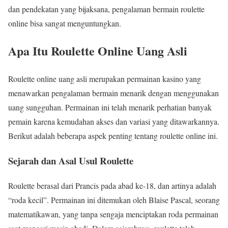
dan pendekatan yang bijaksana, pengalaman bermain roulette
online bisa sangat menguntungkan.
Apa Itu Roulette Online Uang Asli
Roulette online uang asli merupakan permainan kasino yang
menawarkan pengalaman bermain menarik dengan menggunakan
uang sungguhan. Permainan ini telah menarik perhatian banyak
pemain karena kemudahan akses dan variasi yang ditawarkannya.
Berikut adalah beberapa aspek penting tentang roulette online ini.
Sejarah dan Asal Usul Roulette
Roulette berasal dari Prancis pada abad ke-18, dan artinya adalah
“roda kecil”. Permainan ini ditemukan oleh Blaise Pascal, seorang
matematikawan, yang tanpa sengaja menciptakan roda permainan