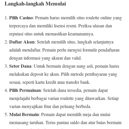
Langkah-langkah Memulai
Pilih Casino
: Pemain harus memilih situs roulette online yang
terpercaya dan memiliki lisensi resmi. Periksa ulasan dan
reputasi situs untuk memastikan keamanannya.
Daftar Akun
: Setelah memilih situs, langkah selanjutnya
adalah mendaftar. Pemain perlu mengisi formulir pendaftaran
dengan informasi yang akurat dan valid.
Setor Dana
: Untuk bermain dengan uang asli, pemain harus
melakukan deposit ke akun. Pilih metode pembayaran yang
sesuai, seperti kartu kredit atau transfer bank.
Pilih Permainan
: Setelah dana tersedia, pemain dapat
menjelajahi berbagai varian roulette yang ditawarkan. Setiap
varian menyajikan fitur dan peluang berbeda.
Mulai Bermain
: Pemain dapat memilih meja dan mulai
memasang taruhan. Terus pantau saldo dan atur batas bermain