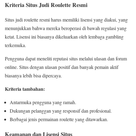
Kriteria Situs Judi Roulette Resmi
Situs judi roulette resmi harus memiliki lisensi yang diakui, yang
menunjukkan bahwa mereka beroperasi di bawah regulasi yang
ketat. Lisensi ini biasanya dikeluarkan oleh lembaga gambling
terkemuka.
Pengguna dapat meneliti reputasi situs melalui ulasan dan forum
online. Situs dengan ulasan positif dan banyak pemain aktif
biasanya lebih bisa dipercaya.
Kriteria tambahan:
Antarmuka pengguna yang ramah.
Dukungan pelanggan yang responsif dan profesional.
Berbagai jenis permainan roulette yang ditawarkan.
Keamanan dan Lisensi Situs