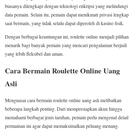
biasanya dilengkapi dengan teknologi enkripsi yang melindungi
data pemain. Selain itu, pemain dapat menikmati privasi lengkap
saat bermain, yang tidak selalu dapat diperoleh di kasino fisik.
Dengan berbagai keuntungan ini, roulette online menjadi pilihan
menarik bagi banyak pemain yang mencari pengalaman berjudi
yang lebih fleksibel dan aman.
Cara Bermain Roulette Online Uang
Asli
Menguasai cara bermain roulette online uang asli melibatkan
beberapa langkah penting. Dari mempersiapkan akun hingga
memahami berbagai jenis taruhan, pemain perlu mengenal detail
permainan ini agar dapat memaksimalkan peluang menang.