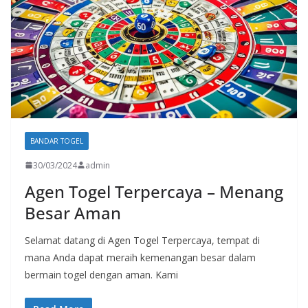
BANDAR TOGEL
30/03/2024
admin
Agen Togel Terpercaya – Menang
Besar Aman
Selamat datang di Agen Togel Terpercaya, tempat di
mana Anda dapat meraih kemenangan besar dalam
bermain togel dengan aman. Kami