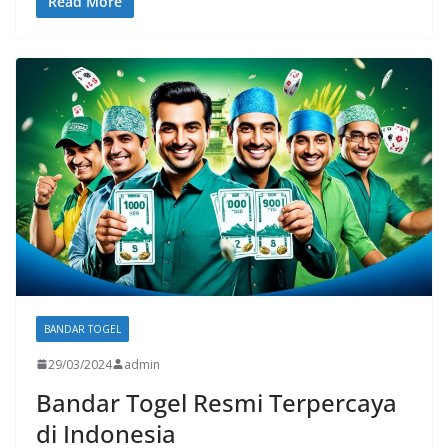
Read More
BANDAR TOGEL
29/03/2024
admin
Bandar Togel Resmi Terpercaya
di Indonesia