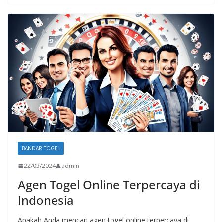
BANDAR TOGEL
22/03/2024
admin
Agen Togel Online Terpercaya di
Indonesia
Apakah Anda mencari agen togel online terpercaya di