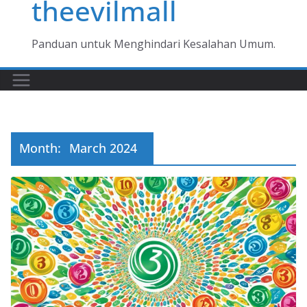
theevilmall
Panduan untuk Menghindari Kesalahan Umum.
Month:
March 2024