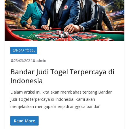
BANDAR TOGEL
23/03/2024
admin
Bandar Judi Togel Terpercaya di
Indonesia
Dalam artikel ini, kita akan membahas tentang Bandar
Judi Togel terpercaya di Indonesia. Kami akan
menjelaskan mengapa menjadi anggota bandar
Read More