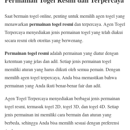
Saat bermain togel online, penting untuk memilih agen togel yang
permainan togel resmi
menawarkan
dan terpercaya. Agen Togel
Terpercaya menyediakan jenis permainan togel yang telah diakui
secara resmi oleh otoritas yang berwenang.
Permainan togel resmi
adalah permainan yang diatur dengan
ketentuan yang jelas dan adil. Setiap jenis permainan togel
memiliki aturan yang harus diikuti oleh semua pemain. Dengan
memilih agen togel terpercaya, Anda bisa memastikan bahwa
permainan yang Anda ikuti benar-benar fair dan adil.
Agen Togel Terpercaya menyediakan berbagai jenis permainan
togel resmi, termasuk togel 2D, togel 3D, dan togel 4D. Setiap
jenis permainan ini memiliki cara bermain dan aturan yang
berbeda, sehingga Anda bisa memilih sesuai dengan preferensi