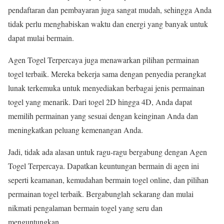
pendaftaran dan pembayaran juga sangat mudah, sehingga Anda
tidak perlu menghabiskan waktu dan energi yang banyak untuk
dapat mulai bermain.
Agen Togel Terpercaya juga menawarkan pilihan permainan
togel terbaik. Mereka bekerja sama dengan penyedia perangkat
lunak terkemuka untuk menyediakan berbagai jenis permainan
togel yang menarik. Dari togel 2D hingga 4D, Anda dapat
memilih permainan yang sesuai dengan keinginan Anda dan
meningkatkan peluang kemenangan Anda.
Jadi, tidak ada alasan untuk ragu-ragu bergabung dengan Agen
Togel Terpercaya. Dapatkan keuntungan bermain di agen ini
seperti keamanan, kemudahan bermain togel online, dan pilihan
permainan togel terbaik. Bergabunglah sekarang dan mulai
nikmati pengalaman bermain togel yang seru dan
menguntungkan.