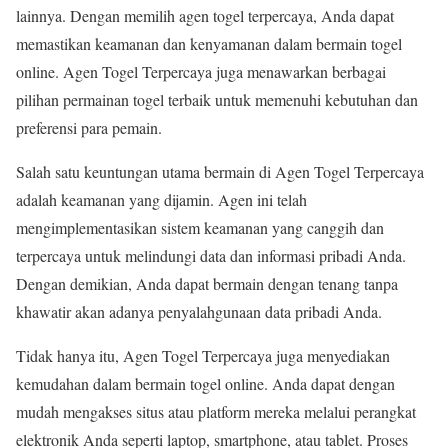
lainnya. Dengan memilih agen togel terpercaya, Anda dapat
memastikan keamanan dan kenyamanan dalam bermain togel
online. Agen Togel Terpercaya juga menawarkan berbagai
pilihan permainan togel terbaik untuk memenuhi kebutuhan dan
preferensi para pemain.
Salah satu keuntungan utama bermain di Agen Togel Terpercaya
adalah keamanan yang dijamin. Agen ini telah
mengimplementasikan sistem keamanan yang canggih dan
terpercaya untuk melindungi data dan informasi pribadi Anda.
Dengan demikian, Anda dapat bermain dengan tenang tanpa
khawatir akan adanya penyalahgunaan data pribadi Anda.
Tidak hanya itu, Agen Togel Terpercaya juga menyediakan
kemudahan dalam bermain togel online. Anda dapat dengan
mudah mengakses situs atau platform mereka melalui perangkat
elektronik Anda seperti laptop, smartphone, atau tablet. Proses