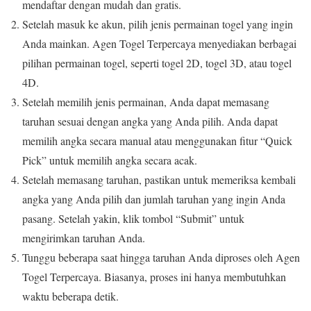
mendaftar dengan mudah dan gratis.
Setelah masuk ke akun, pilih jenis permainan togel yang ingin
Anda mainkan. Agen Togel Terpercaya menyediakan berbagai
pilihan permainan togel, seperti togel 2D, togel 3D, atau togel
4D.
Setelah memilih jenis permainan, Anda dapat memasang
taruhan sesuai dengan angka yang Anda pilih. Anda dapat
memilih angka secara manual atau menggunakan fitur “Quick
Pick” untuk memilih angka secara acak.
Setelah memasang taruhan, pastikan untuk memeriksa kembali
angka yang Anda pilih dan jumlah taruhan yang ingin Anda
pasang. Setelah yakin, klik tombol “Submit” untuk
mengirimkan taruhan Anda.
Tunggu beberapa saat hingga taruhan Anda diproses oleh Agen
Togel Terpercaya. Biasanya, proses ini hanya membutuhkan
waktu beberapa detik.