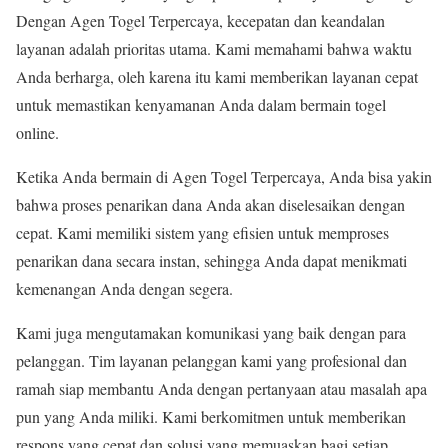
Dengan Agen Togel Terpercaya, kecepatan dan keandalan
layanan adalah prioritas utama. Kami memahami bahwa waktu
Anda berharga, oleh karena itu kami memberikan layanan cepat
untuk memastikan kenyamanan Anda dalam bermain togel
online.
Ketika Anda bermain di Agen Togel Terpercaya, Anda bisa yakin
bahwa proses penarikan dana Anda akan diselesaikan dengan
cepat. Kami memiliki sistem yang efisien untuk memproses
penarikan dana secara instan, sehingga Anda dapat menikmati
kemenangan Anda dengan segera.
Kami juga mengutamakan komunikasi yang baik dengan para
pelanggan. Tim layanan pelanggan kami yang profesional dan
ramah siap membantu Anda dengan pertanyaan atau masalah apa
pun yang Anda miliki. Kami berkomitmen untuk memberikan
respons yang cepat dan solusi yang memuaskan bagi setiap