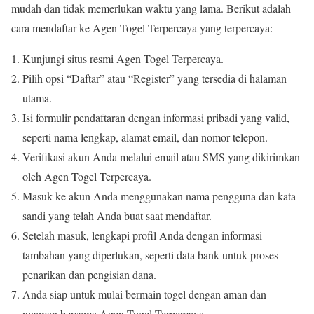
mudah dan tidak memerlukan waktu yang lama. Berikut adalah
cara mendaftar ke Agen Togel Terpercaya yang terpercaya:
Kunjungi situs resmi Agen Togel Terpercaya.
Pilih opsi “Daftar” atau “Register” yang tersedia di halaman
utama.
Isi formulir pendaftaran dengan informasi pribadi yang valid,
seperti nama lengkap, alamat email, dan nomor telepon.
Verifikasi akun Anda melalui email atau SMS yang dikirimkan
oleh Agen Togel Terpercaya.
Masuk ke akun Anda menggunakan nama pengguna dan kata
sandi yang telah Anda buat saat mendaftar.
Setelah masuk, lengkapi profil Anda dengan informasi
tambahan yang diperlukan, seperti data bank untuk proses
penarikan dan pengisian dana.
Anda siap untuk mulai bermain togel dengan aman dan
nyaman bersama Agen Togel Terpercaya.