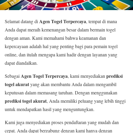
Agen Togel Terpercaya
Selamat datang di
, tempat di mana
Anda dapat meraih kemenangan besar dalam bermain togel
dengan aman. Kami memahami bahwa keamanan dan
kepercayaan adalah hal yang penting bagi para pemain togel
online, dan itulah mengapa kami hadir dengan layanan yang
dapat diandalkan.
Agen Togel Terpercaya
prediksi
Sebagai
, kami menyediakan
togel akurat
yang akan membantu Anda dalam mengambil
keputusan dalam memasang taruhan. Dengan menggunakan
prediksi togel akurat
, Anda memiliki peluang yang lebih tinggi
untuk mendapatkan hasil yang menguntungkan.
Kami juga menyediakan proses pendaftaran yang mudah dan
cepat. Anda dapat bergabung dengan kami hanya dengan