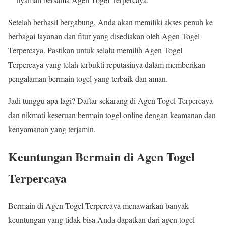
Setelah berhasil bergabung, Anda akan memiliki akses penuh ke
berbagai layanan dan fitur yang disediakan oleh Agen Togel
Terpercaya. Pastikan untuk selalu memilih Agen Togel
Terpercaya yang telah terbukti reputasinya dalam memberikan
pengalaman bermain togel yang terbaik dan aman.
Jadi tunggu apa lagi? Daftar sekarang di Agen Togel Terpercaya
dan nikmati keseruan bermain togel online dengan keamanan dan
kenyamanan yang terjamin.
Keuntungan Bermain di Agen Togel
Terpercaya
Bermain di Agen Togel Terpercaya menawarkan banyak
keuntungan yang tidak bisa Anda dapatkan dari agen togel