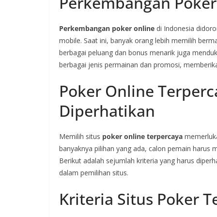
Perkembangan Poker 
Perkembangan poker online
di Indonesia didor
mobile. Saat ini, banyak orang lebih memilih berm
berbagai peluang dan bonus menarik juga menduk
berbagai jenis permainan dan promosi, memberika
Poker Online Terperc
Diperhatikan
Memilih situs
poker online terpercaya
memerlukan
banyaknya pilihan yang ada, calon pemain harus 
Berikut adalah sejumlah kriteria yang harus diperh
dalam pemilihan situs.
Kriteria Situs Poker 