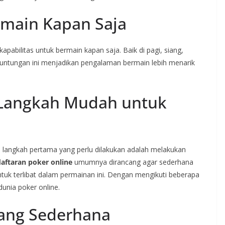
rmain Kapan Saja
pabilitas untuk bermain kapan saja. Baik di pagi, siang,
untungan ini menjadikan pengalaman bermain lebih menarik
: Langkah Mudah untuk
 langkah pertama yang perlu dilakukan adalah melakukan
aftaran poker online
umumnya dirancang agar sederhana
tuk terlibat dalam permainan ini. Dengan mengikuti beberapa
unia poker online.
yang Sederhana