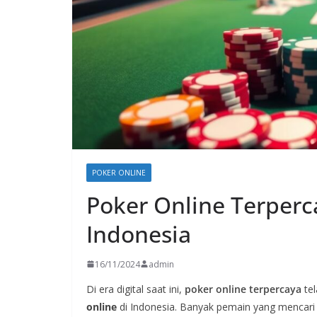
POKER ONLINE
Poker Online Terperca
Indonesia
16/11/2024
admin
Di era digital saat ini,
poker online terpercaya
tel
online
di Indonesia. Banyak pemain yang mencar