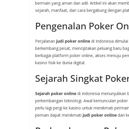
bermain yang aman dan adil. Artikel ini akan me
sejarah, manfaat, dan cara bergabung dengan pla
Pengenalan Poker Onl
Perjalanan
judi poker online
di Indonesia dimulai
berkembang pesat, menciptakan peluang baru bag
berbagai platform poker online, akses menuju pe
kasino fisik ke dunia digital.
Sejarah Singkat Poke
Sejarah poker online
di Indonesia menunjukkan b
perkembangan teknologi. Awal kemunculan poker
perlu lagi pergi ke kasino untuk menikmati perma
pemain dapat menikmati
judi poker online
dari k