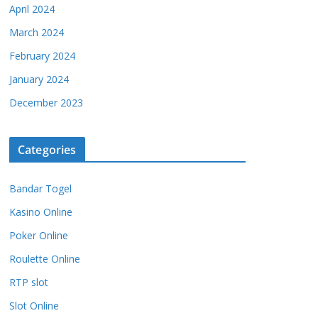
April 2024
March 2024
February 2024
January 2024
December 2023
Categories
Bandar Togel
Kasino Online
Poker Online
Roulette Online
RTP slot
Slot Online