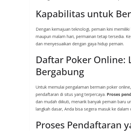
Kapabilitas untuk Be
Dengan kemajuan teknologi, pemain kini memiliki ka
maupun malam hari, permainan tetap tersedia. Ke
dan menyesuaikan dengan gaya hidup pemain.
Daftar Poker Online
Bergabung
Untuk memulai pengalaman bermain poker online,
pendaftaran di situs yang terpercaya.
Proses pend
dan mudah diikuti, menarik banyak pemain baru un
langkah dasar, Anda bisa segera masuk ke dalam d
Proses Pendaftaran 