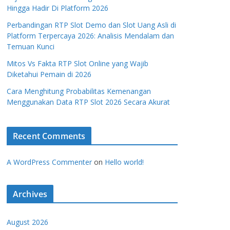
Hingga Hadir Di Platform 2026
Perbandingan RTP Slot Demo dan Slot Uang Asli di
Platform Terpercaya 2026: Analisis Mendalam dan
Temuan Kunci
Mitos Vs Fakta RTP Slot Online yang Wajib
Diketahui Pemain di 2026
Cara Menghitung Probabilitas Kemenangan
Menggunakan Data RTP Slot 2026 Secara Akurat
Recent Comments
A WordPress Commenter
on
Hello world!
Archives
August 2026