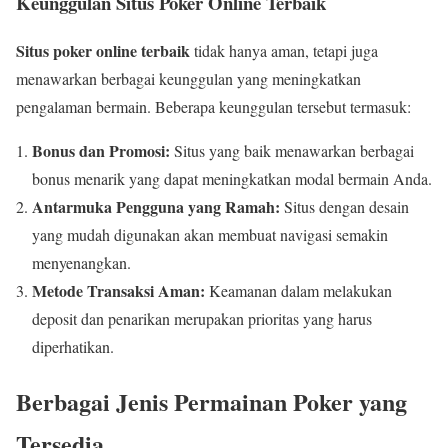
Keunggulan Situs Poker Online Terbaik
Situs poker online terbaik
tidak hanya aman, tetapi juga
menawarkan berbagai keunggulan yang meningkatkan
pengalaman bermain. Beberapa keunggulan tersebut termasuk:
Bonus dan Promosi:
Situs yang baik menawarkan berbagai
bonus menarik yang dapat meningkatkan modal bermain Anda.
Antarmuka Pengguna yang Ramah:
Situs dengan desain
yang mudah digunakan akan membuat navigasi semakin
menyenangkan.
Metode Transaksi Aman:
Keamanan dalam melakukan
deposit dan penarikan merupakan prioritas yang harus
diperhatikan.
Berbagai Jenis Permainan Poker yang
Tersedia