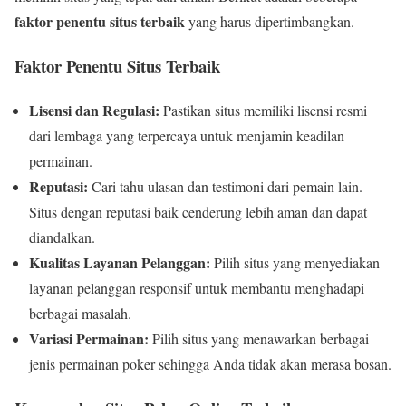
faktor penentu situs terbaik
yang harus dipertimbangkan.
Faktor Penentu Situs Terbaik
Lisensi dan Regulasi:
Pastikan situs memiliki lisensi resmi
dari lembaga yang terpercaya untuk menjamin keadilan
permainan.
Reputasi:
Cari tahu ulasan dan testimoni dari pemain lain.
Situs dengan reputasi baik cenderung lebih aman dan dapat
diandalkan.
Kualitas Layanan Pelanggan:
Pilih situs yang menyediakan
layanan pelanggan responsif untuk membantu menghadapi
berbagai masalah.
Variasi Permainan:
Pilih situs yang menawarkan berbagai
jenis permainan poker sehingga Anda tidak akan merasa bosan.