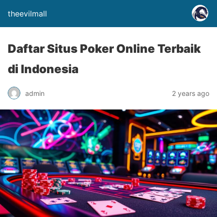
theevilmall
Daftar Situs Poker Online Terbaik
di Indonesia
admin
2 years ago