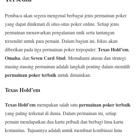
Pembaca akan segera mengenal berbagai jenis permainan poker
yang dapat dinikmati di situs-situs poker online. Setiap jenis
permainan menawarkan pengalaman unik serta tantangan
tersendiri untuk para pemain. Dalam bagian ini, fokus akan
Texas Hold’em
diberikan pada tiga permainan poker terpopuler:
,
Omaha
Seven Card Stud
, dan
. Memahami aturan dan strategi
masing-masing permainan adalah langkah penting dalam memilih
permainan poker terbaik
untuk dimainkan.
Texas Hold’em
Texas Hold’em
permainan poker terbaik
merupakan salah satu
yang paling terkenal di dunia. Dalam permainan ini, setiap
pemain mendapatkan dua kartu pribadi dan berbagi lima kartu
komunitas. Tujuannya adalah untuk membuat kombinasi lima