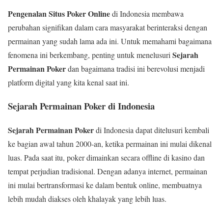
Pengenalan Situs Poker Online
di Indonesia membawa
perubahan signifikan dalam cara masyarakat berinteraksi dengan
permainan yang sudah lama ada ini. Untuk memahami bagaimana
Sejarah
fenomena ini berkembang, penting untuk menelusuri
Permainan Poker
dan bagaimana tradisi ini berevolusi menjadi
platform digital yang kita kenal saat ini.
Sejarah Permainan Poker di Indonesia
Sejarah Permainan Poker
di Indonesia dapat ditelusuri kembali
ke bagian awal tahun 2000-an, ketika permainan ini mulai dikenal
luas. Pada saat itu, poker dimainkan secara offline di kasino dan
tempat perjudian tradisional. Dengan adanya internet, permainan
ini mulai bertransformasi ke dalam bentuk online, membuatnya
lebih mudah diakses oleh khalayak yang lebih luas.