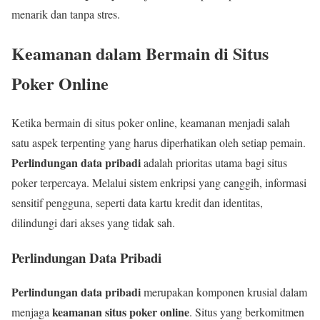
menarik dan tanpa stres.
Keamanan dalam Bermain di Situs
Poker Online
Ketika bermain di situs poker online, keamanan menjadi salah
satu aspek terpenting yang harus diperhatikan oleh setiap pemain.
Perlindungan data pribadi
adalah prioritas utama bagi situs
poker terpercaya. Melalui sistem enkripsi yang canggih, informasi
sensitif pengguna, seperti data kartu kredit dan identitas,
dilindungi dari akses yang tidak sah.
Perlindungan Data Pribadi
Perlindungan data pribadi
merupakan komponen krusial dalam
keamanan situs poker online
menjaga
. Situs yang berkomitmen