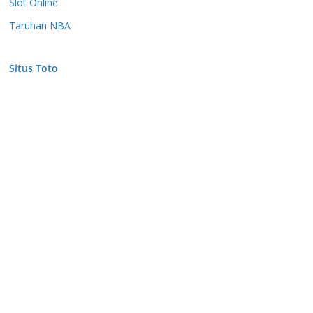
Slot Online
Taruhan NBA
Situs Toto