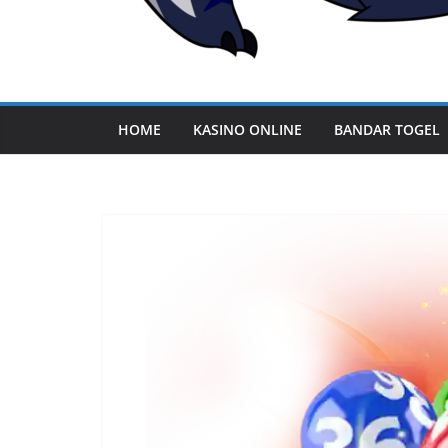
HOME
KASINO ONLINE
BANDAR TOGEL