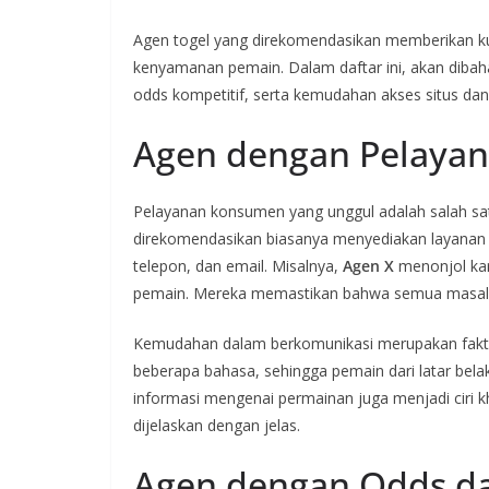
Agen togel yang direkomendasikan memberikan kual
kenyamanan pemain. Dalam daftar ini, akan diba
odds kompetitif, serta kemudahan akses situs dan 
Agen dengan Pelaya
Pelayanan konsumen yang unggul adalah salah sat
direkomendasikan biasanya menyediakan layanan pe
telepon, dan email. Misalnya,
Agen X
menonjol kar
pemain. Mereka memastikan bahwa semua masalah 
Kemudahan dalam berkomunikasi merupakan fakt
beberapa bahasa, sehingga pemain dari latar be
informasi mengenai permainan juga menjadi ciri k
dijelaskan dengan jelas.
Agen dengan Odds da