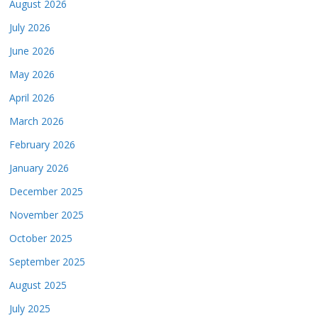
August 2026
July 2026
June 2026
May 2026
April 2026
March 2026
February 2026
January 2026
December 2025
November 2025
October 2025
September 2025
August 2025
July 2025