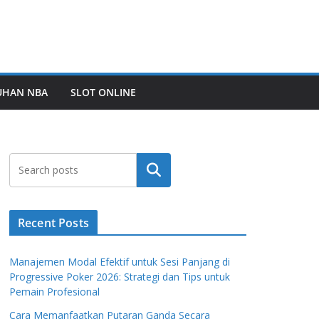
UHAN NBA
SLOT ONLINE
Search
Recent Posts
Manajemen Modal Efektif untuk Sesi Panjang di
Progressive Poker 2026: Strategi dan Tips untuk
Pemain Profesional
Cara Memanfaatkan Putaran Ganda Secara