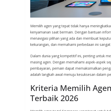
Memilih agen yang tepat tidak hanya meningkatk
kenyamanan saat bermain. Dengan bantuan informa
menavigasi pilihan yang ada dan membuat keputusa
kekurangan, dan memahami perbedaan ini sangat p
Dalam dunia yang kompetitif ini, penting untuk me
masing agen. Dengan memahami aspek-aspek seper
pembayaran, pemain dapat memaksimalkan pengal
adalah langkah awal menuju kesuksesan dalam p
Kriteria Memilih Age
Terbaik 2026