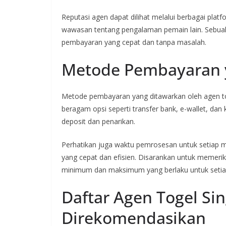
Reputasi agen dapat dilihat melalui berbagai plat
wawasan tentang pengalaman pemain lain. Sebuah 
pembayaran yang cepat dan tanpa masalah.
Metode Pembayaran 
Metode pembayaran yang ditawarkan oleh agen to
beragam opsi seperti transfer bank, e-wallet, dan
deposit dan penarikan.
Perhatikan juga waktu pemrosesan untuk setiap
yang cepat dan efisien. Disarankan untuk memerik
minimum dan maksimum yang berlaku untuk seti
Daftar Agen Togel Si
Direkomendasikan