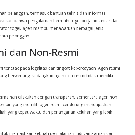
nan pelanggan, termasuk bantuan teknis dan informasi
ikan bahwa pengalaman bermain togel berjalan lancar dan
ator togel, agen mampu menawarkan berbagai jenis
para pelanggan.
mi dan Non-Resmi
terletak pada legalitas dan tingkat kepercayaan. Agen resmi
s yang berwenang, sedangkan agen non-resmi tidak memiliki
mainan dilakukan dengan transparan, sementara agen non-
. Pemain yang memilih agen resmi cenderung mendapatkan
diah yang tepat waktu dan penanganan keluhan yang lebih
 untuk memastikan sebuah pengalaman judi yang aman dan