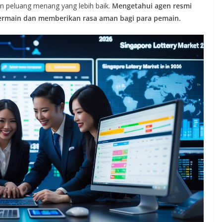
 peluang menang yang lebih baik.
Mengetahui agen resmi
ermain dan memberikan rasa aman bagi para pemain.