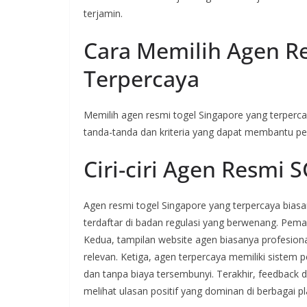
terjamin.
Cara Memilih Agen R
Terpercaya
Memilih agen resmi togel Singapore yang terperc
tanda-tanda dan kriteria yang dapat membantu pe
Ciri-ciri Agen Resmi 
Agen resmi togel Singapore yang terpercaya biasany
terdaftar di badan regulasi yang berwenang. Pema
Kedua, tampilan website agen biasanya profesiona
relevan. Ketiga, agen terpercaya memiliki sistem
dan tanpa biaya tersembunyi. Terakhir, feedback 
melihat ulasan positif yang dominan di berbagai p