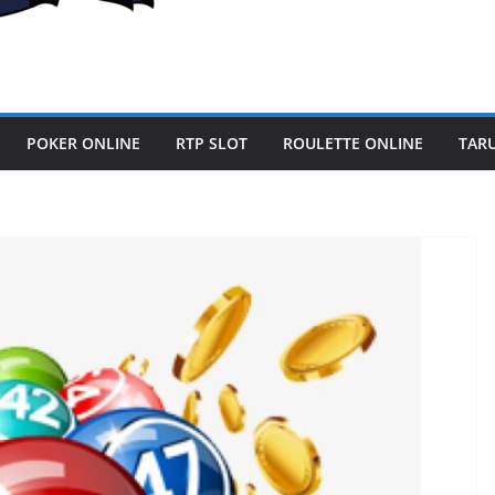
POKER ONLINE
RTP SLOT
ROULETTE ONLINE
TAR