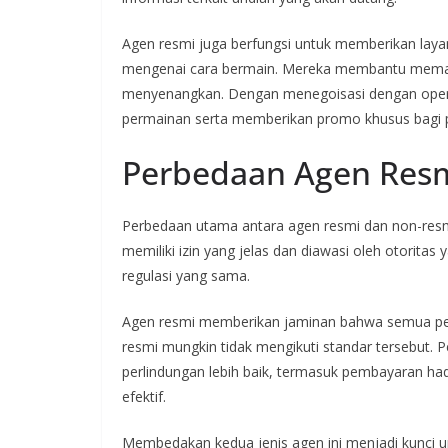
Agen resmi juga berfungsi untuk memberikan laya
mengenai cara bermain. Mereka membantu memast
menyenangkan. Dengan menegoisasi dengan oper
permainan serta memberikan promo khusus bagi 
Perbedaan Agen Res
Perbedaan utama antara agen resmi dan non-resmi 
memiliki izin yang jelas dan diawasi oleh otorita
regulasi yang sama.
Agen resmi memberikan jaminan bahwa semua per
resmi mungkin tidak mengikuti standar tersebut
perlindungan lebih baik, termasuk pembayaran ha
efektif.
Membedakan kedua jenis agen ini menjadi kunci