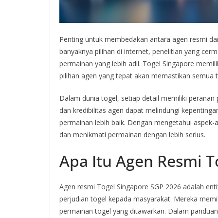
Penting untuk membedakan antara agen resmi dan
banyaknya pilihan di internet, penelitian yang c
permainan yang lebih adil. Togel Singapore memili
pilihan agen yang tepat akan memastikan semua tr
Dalam dunia togel, setiap detail memiliki perana
dan kredibilitas agen dapat melindungi kepenti
permainan lebih baik. Dengan mengetahui aspek
dan menikmati permainan dengan lebih serius.
Apa Itu Agen Resmi T
Agen resmi Togel Singapore SGP 2026 adalah entit
perjudian togel kepada masyarakat. Mereka memi
permainan togel yang ditawarkan. Dalam panduan 