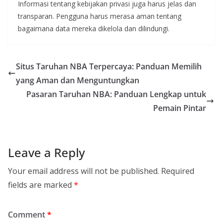
Informasi tentang kebijakan privasi juga harus jelas dan
transparan. Pengguna harus merasa aman tentang
bagaimana data mereka dikelola dan dilindungi.
Situs Taruhan NBA Terpercaya: Panduan Memilih
yang Aman dan Menguntungkan
Pasaran Taruhan NBA: Panduan Lengkap untuk
Pemain Pintar
Leave a Reply
Your email address will not be published.
Required
fields are marked
*
Comment
*