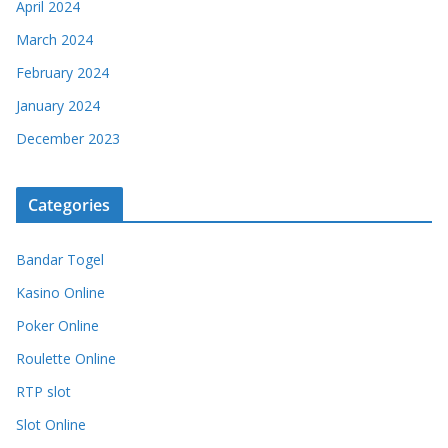
April 2024
March 2024
February 2024
January 2024
December 2023
Categories
Bandar Togel
Kasino Online
Poker Online
Roulette Online
RTP slot
Slot Online