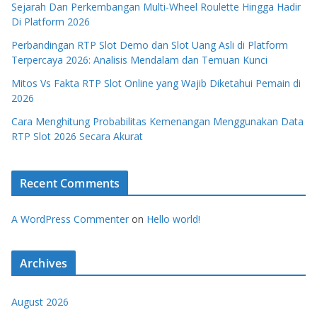
Sejarah Dan Perkembangan Multi-Wheel Roulette Hingga Hadir
Di Platform 2026
Perbandingan RTP Slot Demo dan Slot Uang Asli di Platform
Terpercaya 2026: Analisis Mendalam dan Temuan Kunci
Mitos Vs Fakta RTP Slot Online yang Wajib Diketahui Pemain di
2026
Cara Menghitung Probabilitas Kemenangan Menggunakan Data
RTP Slot 2026 Secara Akurat
Recent Comments
A WordPress Commenter
on
Hello world!
Archives
August 2026