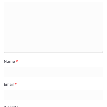
Name
*
Email
*