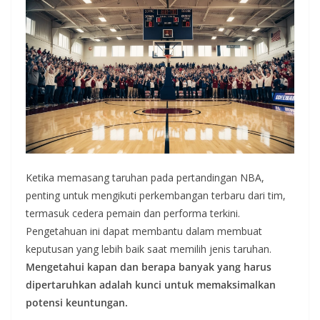
Ketika memasang taruhan pada pertandingan NBA,
penting untuk mengikuti perkembangan terbaru dari tim,
termasuk cedera pemain dan performa terkini.
Pengetahuan ini dapat membantu dalam membuat
keputusan yang lebih baik saat memilih jenis taruhan.
Mengetahui kapan dan berapa banyak yang harus
dipertaruhkan adalah kunci untuk memaksimalkan
potensi keuntungan.