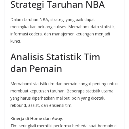
Strategi Taruhan NBA
Dalam taruhan NBA, strategi yang baik dapat
meningkatkan peluang sukses. Memahami data statistik,
informasi cedera, dan manajemen keuangan menjadi
kunci.
Analisis Statistik Tim
dan Pemain
Memahami statistik tim dan pemain sangat penting untuk
membuat keputusan taruhan. Beberapa statistik utama
yang harus diperhatikan meliputi poin yang dicetak,
rebound, assist, dan efisiensi tim.
Kinerja di Home dan Away:
Tim seringkali memiliki performa berbeda saat bermain di