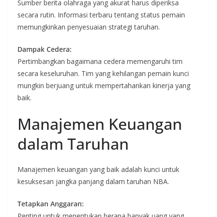
Sumber berita olahraga yang akurat harus diperiksa
secara rutin. Informasi terbaru tentang status pemain
memungkinkan penyesuaian strategi taruhan.
Dampak Cedera:
Pertimbangkan bagaimana cedera memengaruhi tim
secara keseluruhan. Tim yang kehilangan pemain kunci
mungkin berjuang untuk mempertahankan kinerja yang
baik.
Manajemen Keuangan
dalam Taruhan
Manajemen keuangan yang baik adalah kunci untuk
kesuksesan jangka panjang dalam taruhan NBA.
Tetapkan Anggaran:
Penting untuk menentukan berapa banyak uang yang