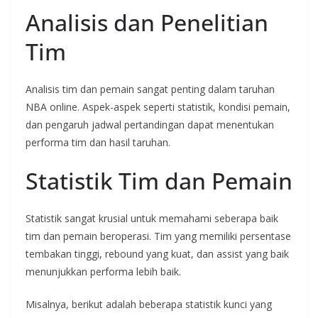
Analisis dan Penelitian
Tim
Analisis tim dan pemain sangat penting dalam taruhan
NBA online. Aspek-aspek seperti statistik, kondisi pemain,
dan pengaruh jadwal pertandingan dapat menentukan
performa tim dan hasil taruhan.
Statistik Tim dan Pemain
Statistik sangat krusial untuk memahami seberapa baik
tim dan pemain beroperasi. Tim yang memiliki persentase
tembakan tinggi, rebound yang kuat, dan assist yang baik
menunjukkan performa lebih baik.
Misalnya, berikut adalah beberapa statistik kunci yang