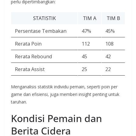
perlu dipertimbangkan:
STATISTIK
TIM A
TIM B
Persentase Tembakan
47%
45%
Rerata Poin
112
108
Rerata Rebound
45
42
Rerata Assist
25
22
Menganalisis statistik individu pemain, seperti poin per
game dan efisiensi, juga memberi insight penting untuk
taruhan.
Kondisi Pemain dan
Berita Cidera