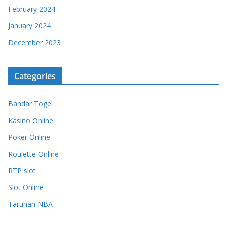
February 2024
January 2024
December 2023
Categories
Bandar Togel
Kasino Online
Poker Online
Roulette Online
RTP slot
Slot Online
Taruhan NBA