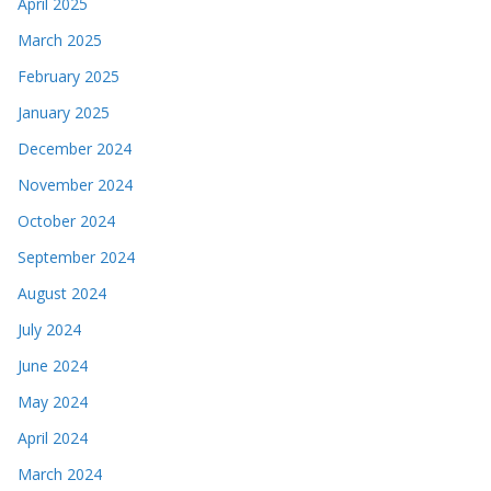
April 2025
March 2025
February 2025
January 2025
December 2024
November 2024
October 2024
September 2024
August 2024
July 2024
June 2024
May 2024
April 2024
March 2024