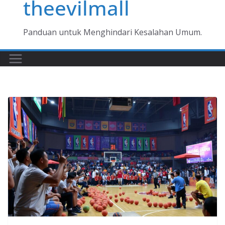
theevilmall
Panduan untuk Menghindari Kesalahan Umum.