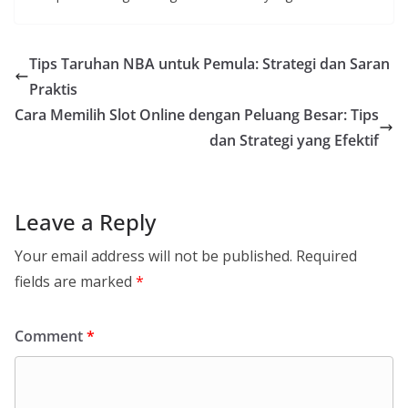
Tips Taruhan NBA untuk Pemula: Strategi dan Saran
Praktis
Cara Memilih Slot Online dengan Peluang Besar: Tips
dan Strategi yang Efektif
Leave a Reply
Your email address will not be published.
Required
fields are marked
*
Comment
*