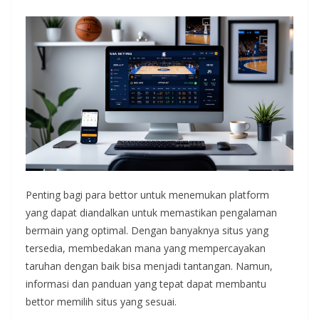
Penting bagi para bettor untuk menemukan platform
yang dapat diandalkan untuk memastikan pengalaman
bermain yang optimal. Dengan banyaknya situs yang
tersedia, membedakan mana yang mempercayakan
taruhan dengan baik bisa menjadi tantangan. Namun,
informasi dan panduan yang tepat dapat membantu
bettor memilih situs yang sesuai.