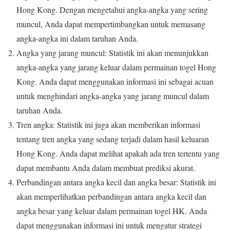
Hong Kong. Dengan mengetahui angka-angka yang sering
muncul, Anda dapat mempertimbangkan untuk memasang
angka-angka ini dalam taruhan Anda.
Angka yang jarang muncul: Statistik ini akan menunjukkan
angka-angka yang jarang keluar dalam permainan togel Hong
Kong. Anda dapat menggunakan informasi ini sebagai acuan
untuk menghindari angka-angka yang jarang muncul dalam
taruhan Anda.
Tren angka: Statistik ini juga akan memberikan informasi
tentang tren angka yang sedang terjadi dalam hasil keluaran
Hong Kong. Anda dapat melihat apakah ada tren tertentu yang
dapat membantu Anda dalam membuat prediksi akurat.
Perbandingan antara angka kecil dan angka besar: Statistik ini
akan memperlihatkan perbandingan antara angka kecil dan
angka besar yang keluar dalam permainan togel HK. Anda
dapat menggunakan informasi ini untuk mengatur strategi