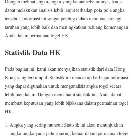
Dengan melihat angka-angka yang keluar sebelumnya, Anda
dapat melakukan analisis lebih lanjut terhadap pola-pola angka
tersebut. Informasi ini sangat penting dalam membuat strategi
taruhan yang lebih baik dan meningkatkan peluang kemenangan
Anda dalam permainan togel HK.
Statistik Data HK
Pada bagian ini, kami akan menyajikan statistik dari data Hong
Kong yang terkumpul. Statistik ini mencakup berbagai informasi
yang dapat digunakan untuk menganalisis angka togel secara
lebih mendalam. Dengan memahami statistik ini, Anda dapat
membuat keputusan yang lebih bijaksana dalam permainan togel
HK.
Angka yang sering muncul: Statistik ini akan menunjukkan
angka-angka yang paling sering keluar dalam permainan togel