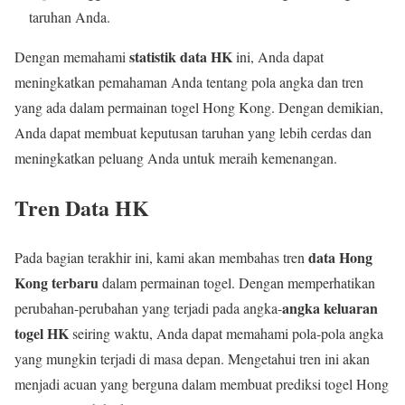
taruhan Anda.
statistik data HK
Dengan memahami
ini, Anda dapat
meningkatkan pemahaman Anda tentang pola angka dan tren
yang ada dalam permainan togel Hong Kong. Dengan demikian,
Anda dapat membuat keputusan taruhan yang lebih cerdas dan
meningkatkan peluang Anda untuk meraih kemenangan.
Tren Data HK
data Hong
Pada bagian terakhir ini, kami akan membahas tren
Kong terbaru
dalam permainan togel. Dengan memperhatikan
angka keluaran
perubahan-perubahan yang terjadi pada angka-
togel HK
seiring waktu, Anda dapat memahami pola-pola angka
yang mungkin terjadi di masa depan. Mengetahui tren ini akan
menjadi acuan yang berguna dalam membuat prediksi togel Hong