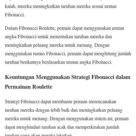
kalah, mereka meningkatkan taruhan mereka sesuai urutan
Fibonacci.
Dalam Fibonacci Roulette, pemain dapat menggunakan urutan
angka Fibonacci untuk menentukan taruhan mereka dan
meningkatkan peluang mereka untuk menang. Dengan
menggunakan rumus Fibonacci, pemain dapat menghitung jumlah
taruhan berikutnya berdasarkan urutan angka Fibonacci.
Keuntungan Menggunakan Strategi Fibonacci dalam
Permainan Roulette
Strategi Fibonacci dapat membantu pemain merencanakan
taruhan mereka dengan lebih baik dan meningkatkan peluang
mereka untuk menang. Dengan menggunakan sistem ini, pemain
dapat menghindari taruhan acak dan memperkirakan jumlah
taruhan yang akan mereka lakukan.