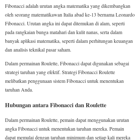
Fibonacci adalah urutan angka matematika yang dikembangkan
oleh seorang matematikawan Italia abad ke-13 bernama Leonardo
Fibonacci. Urutan angka ini dapat ditemukan di alam, seperti
pada rangkaian bunga matahari dan kulit nanas, serta dalam
banyak aplikasi matematika, seperti dalam perhitungan keuangan
dan analisis teknikal pasar saham.
Dalam permainan Roulette, Fibonacci dapat digunakan sebagai
strategi taruhan yang efektif. Strategi Fibonacci Roulette
melibatkan penggunaan sistem Fibonacci untuk menentukan
taruhan Anda.
Hubungan antara Fibonacci dan Roulette
Dalam permainan Roulette, pemain dapat menggunakan urutan
angka Fibonacci untuk menentukan taruhan mereka. Pemain
dapat memulai dengan taruhan minimum dan setiap kali mereka