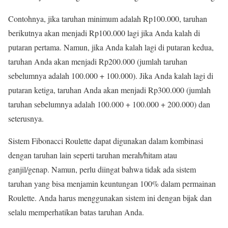
Contohnya, jika taruhan minimum adalah Rp100.000, taruhan
berikutnya akan menjadi Rp100.000 lagi jika Anda kalah di
putaran pertama. Namun, jika Anda kalah lagi di putaran kedua,
taruhan Anda akan menjadi Rp200.000 (jumlah taruhan
sebelumnya adalah 100.000 + 100.000). Jika Anda kalah lagi di
putaran ketiga, taruhan Anda akan menjadi Rp300.000 (jumlah
taruhan sebelumnya adalah 100.000 + 100.000 + 200.000) dan
seterusnya.
Sistem Fibonacci Roulette dapat digunakan dalam kombinasi
dengan taruhan lain seperti taruhan merah/hitam atau
ganjil/genap. Namun, perlu diingat bahwa tidak ada sistem
taruhan yang bisa menjamin keuntungan 100% dalam permainan
Roulette. Anda harus menggunakan sistem ini dengan bijak dan
selalu memperhatikan batas taruhan Anda.