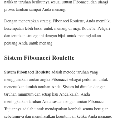
naikkan taruhan berikutnya sesuai urutan Fibonacci dan ulangi
proses taruhan sampai Anda menang.
Dengan menerapkan strategi Fibonacci Roulette, Anda memiliki
kesempatan lebih besar untuk menang di meja Roulette. Pelajari
dan terapkan strategi ini dengan bijak untuk meningkatkan
peluang Anda untuk menang.
Sistem Fibonacci Roulette
Sistem Fibonacci Roulette
adalah metode taruhan yang
menggunakan urutan angka Fibonacci sebagai pedoman untuk
menentukan jumlah taruhan Anda. Sistem ini dimulai dengan
taruhan minimum dan setiap kali Anda kalah, Anda
meningkatkan taruhan Anda sesuai dengan urutan Fibonacci.
Tujuannya adalah untuk mendapatkan kembali semua kerugian
sebelumnya dan menghasilkan keuntungan ketika Anda menang.