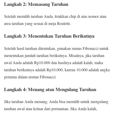
Langkah 2: Memasang Taruhan
Setelah memilih taruhan Anda, letakkan chip di atas nomor atau
area taruhan yang sesuai di meja Roulette.
Langkah 3: Menentukan Taruhan Berikutnya
Setelah hasil taruhan ditentukan, gunakan rumus Fibonacci untuk
menentukan jumlah taruhan berikutnya. Misalnya, jika taruhan
awal Anda adalah Rp10.000 dan hasilnya adalah kalah, maka
taruhan berikutnya adalah Rp10.000, karena 10.000 adalah angka
pertama dalam urutan Fibonacci.
Langkah 4: Menang atau Mengulang Taruhan
Jika taruhan Anda menang, Anda bisa memilih untuk mengulang
taruhan awal atau keluar dari permainan. Jika Anda kalah,