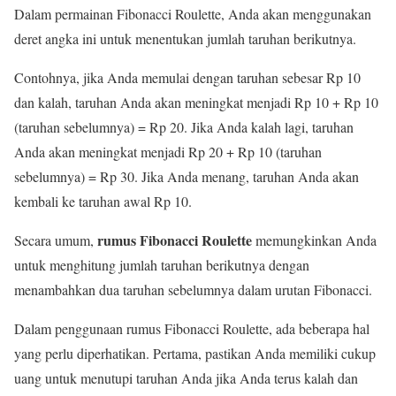
Dalam permainan Fibonacci Roulette, Anda akan menggunakan
deret angka ini untuk menentukan jumlah taruhan berikutnya.
Contohnya, jika Anda memulai dengan taruhan sebesar Rp 10
dan kalah, taruhan Anda akan meningkat menjadi Rp 10 + Rp 10
(taruhan sebelumnya) = Rp 20. Jika Anda kalah lagi, taruhan
Anda akan meningkat menjadi Rp 20 + Rp 10 (taruhan
sebelumnya) = Rp 30. Jika Anda menang, taruhan Anda akan
kembali ke taruhan awal Rp 10.
rumus Fibonacci Roulette
Secara umum,
memungkinkan Anda
untuk menghitung jumlah taruhan berikutnya dengan
menambahkan dua taruhan sebelumnya dalam urutan Fibonacci.
Dalam penggunaan rumus Fibonacci Roulette, ada beberapa hal
yang perlu diperhatikan. Pertama, pastikan Anda memiliki cukup
uang untuk menutupi taruhan Anda jika Anda terus kalah dan