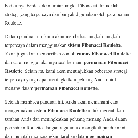
berikutnya berdasarkan urutan angka Fibonacci. Ini adalah
strategi yang terpercaya dan banyak digunakan oleh para pemain
Roulette.
Dalam panduan ini, kami akan membahas langkah-langkah
sistem Fibonacci Roulette
terpercaya dalam menggunakan
.
rumus Fibonacci Roulette
Kami juga akan memberikan contoh
permainan Fibonacci
dan cara menggunakannya saat bermain
Roulette
. Selain itu, kami akan menunjukkan beberapa strategi
terpercaya yang dapat meningkatkan peluang Anda untuk
permainan Fibonacci Roulette
menang dalam
.
Setelah membaca panduan ini, Anda akan memahami cara
sistem Fibonacci Roulette
menggunakan
untuk menentukan
taruhan Anda dan meningkatkan peluang menang Anda dalam
permainan Roulette. Jangan ragu untuk mengikuti panduan ini
permainan
dan mulailah memenangkan taruhan dalam