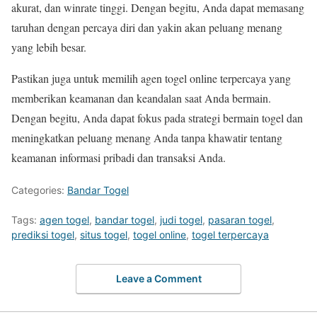
akurat, dan winrate tinggi. Dengan begitu, Anda dapat memasang
taruhan dengan percaya diri dan yakin akan peluang menang
yang lebih besar.
Pastikan juga untuk memilih agen togel online terpercaya yang
memberikan keamanan dan keandalan saat Anda bermain.
Dengan begitu, Anda dapat fokus pada strategi bermain togel dan
meningkatkan peluang menang Anda tanpa khawatir tentang
keamanan informasi pribadi dan transaksi Anda.
Categories:
Bandar Togel
Tags:
agen togel
,
bandar togel
,
judi togel
,
pasaran togel
,
prediksi togel
,
situs togel
,
togel online
,
togel terpercaya
Leave a Comment