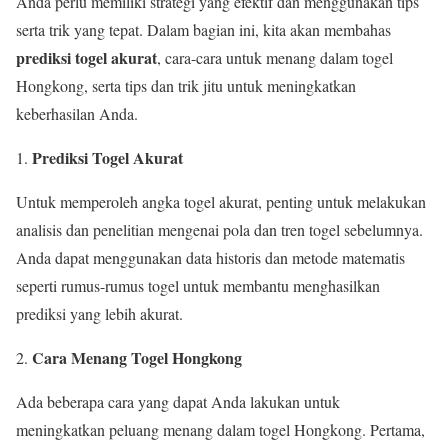
Anda perlu memiliki strategi yang efektif dan menggunakan tips
serta trik yang tepat. Dalam bagian ini, kita akan membahas
prediksi togel akurat
, cara-cara untuk menang dalam togel
Hongkong, serta tips dan trik jitu untuk meningkatkan
keberhasilan Anda.
Prediksi Togel Akurat
1.
Untuk memperoleh angka togel akurat, penting untuk melakukan
analisis dan penelitian mengenai pola dan tren togel sebelumnya.
Anda dapat menggunakan data historis dan metode matematis
seperti rumus-rumus togel untuk membantu menghasilkan
prediksi yang lebih akurat.
Cara Menang Togel Hongkong
2.
Ada beberapa cara yang dapat Anda lakukan untuk
meningkatkan peluang menang dalam togel Hongkong. Pertama,