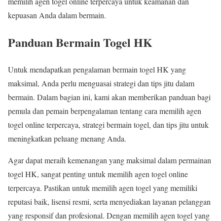
memilih agen togel online terpercaya untuk keamanan dan
kepuasan Anda dalam bermain.
Panduan Bermain Togel HK
Untuk mendapatkan pengalaman bermain togel HK yang
maksimal, Anda perlu menguasai strategi dan tips jitu dalam
bermain. Dalam bagian ini, kami akan memberikan panduan bagi
pemula dan pemain berpengalaman tentang cara memilih agen
togel online terpercaya, strategi bermain togel, dan tips jitu untuk
meningkatkan peluang menang Anda.
Agar dapat meraih kemenangan yang maksimal dalam permainan
togel HK, sangat penting untuk memilih agen togel online
terpercaya. Pastikan untuk memilih agen togel yang memiliki
reputasi baik, lisensi resmi, serta menyediakan layanan pelanggan
yang responsif dan profesional. Dengan memilih agen togel yang