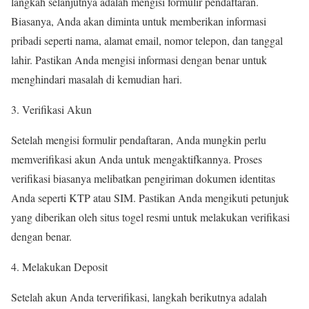
langkah selanjutnya adalah mengisi formulir pendaftaran.
Biasanya, Anda akan diminta untuk memberikan informasi
pribadi seperti nama, alamat email, nomor telepon, dan tanggal
lahir. Pastikan Anda mengisi informasi dengan benar untuk
menghindari masalah di kemudian hari.
3. Verifikasi Akun
Setelah mengisi formulir pendaftaran, Anda mungkin perlu
memverifikasi akun Anda untuk mengaktifkannya. Proses
verifikasi biasanya melibatkan pengiriman dokumen identitas
Anda seperti KTP atau SIM. Pastikan Anda mengikuti petunjuk
yang diberikan oleh situs togel resmi untuk melakukan verifikasi
dengan benar.
4. Melakukan Deposit
Setelah akun Anda terverifikasi, langkah berikutnya adalah