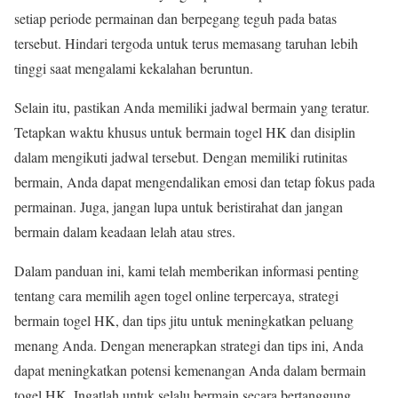
setiap periode permainan dan berpegang teguh pada batas
tersebut. Hindari tergoda untuk terus memasang taruhan lebih
tinggi saat mengalami kekalahan beruntun.
Selain itu, pastikan Anda memiliki jadwal bermain yang teratur.
Tetapkan waktu khusus untuk bermain togel HK dan disiplin
dalam mengikuti jadwal tersebut. Dengan memiliki rutinitas
bermain, Anda dapat mengendalikan emosi dan tetap fokus pada
permainan. Juga, jangan lupa untuk beristirahat dan jangan
bermain dalam keadaan lelah atau stres.
Dalam panduan ini, kami telah memberikan informasi penting
tentang cara memilih agen togel online terpercaya, strategi
bermain togel HK, dan tips jitu untuk meningkatkan peluang
menang Anda. Dengan menerapkan strategi dan tips ini, Anda
dapat meningkatkan potensi kemenangan Anda dalam bermain
togel HK. Ingatlah untuk selalu bermain secara bertanggung