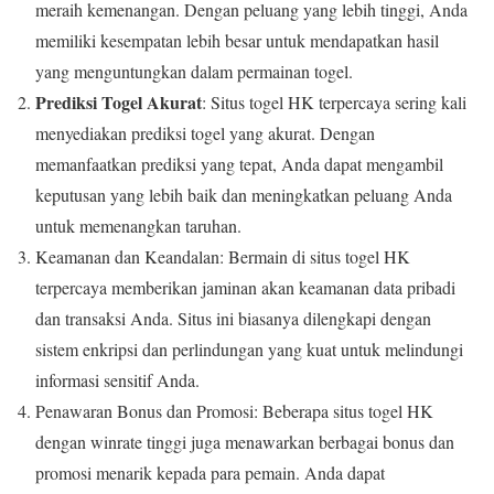
meraih kemenangan. Dengan peluang yang lebih tinggi, Anda
memiliki kesempatan lebih besar untuk mendapatkan hasil
yang menguntungkan dalam permainan togel.
Prediksi Togel Akurat
: Situs togel HK terpercaya sering kali
menyediakan prediksi togel yang akurat. Dengan
memanfaatkan prediksi yang tepat, Anda dapat mengambil
keputusan yang lebih baik dan meningkatkan peluang Anda
untuk memenangkan taruhan.
Keamanan dan Keandalan: Bermain di situs togel HK
terpercaya memberikan jaminan akan keamanan data pribadi
dan transaksi Anda. Situs ini biasanya dilengkapi dengan
sistem enkripsi dan perlindungan yang kuat untuk melindungi
informasi sensitif Anda.
Penawaran Bonus dan Promosi: Beberapa situs togel HK
dengan winrate tinggi juga menawarkan berbagai bonus dan
promosi menarik kepada para pemain. Anda dapat