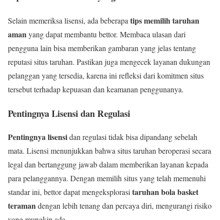
tips memilih taruhan
Selain memeriksa lisensi, ada beberapa
aman
yang dapat membantu bettor. Membaca ulasan dari
pengguna lain bisa memberikan gambaran yang jelas tentang
reputasi situs taruhan. Pastikan juga mengecek layanan dukungan
pelanggan yang tersedia, karena ini refleksi dari komitmen situs
tersebut terhadap kepuasan dan keamanan penggunanya.
Pentingnya Lisensi dan Regulasi
Pentingnya lisensi
dan regulasi tidak bisa dipandang sebelah
mata. Lisensi menunjukkan bahwa situs taruhan beroperasi secara
legal dan bertanggung jawab dalam memberikan layanan kepada
para pelanggannya. Dengan memilih situs yang telah memenuhi
taruhan bola basket
standar ini, bettor dapat mengeksplorasi
teraman
dengan lebih tenang dan percaya diri, mengurangi risiko
yang mungkin ada.