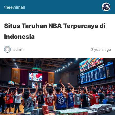
theevilmall
Situs Taruhan NBA Terpercaya di
Indonesia
admin
2 years ago