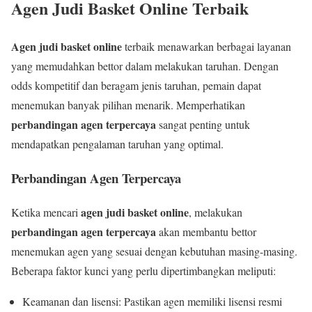
Agen Judi Basket Online Terbaik
Agen judi basket online
terbaik menawarkan berbagai layanan
yang memudahkan bettor dalam melakukan taruhan. Dengan
odds kompetitif dan beragam jenis taruhan, pemain dapat
menemukan banyak pilihan menarik. Memperhatikan
perbandingan agen terpercaya
sangat penting untuk
mendapatkan pengalaman taruhan yang optimal.
Perbandingan Agen Terpercaya
agen judi basket online
Ketika mencari
, melakukan
perbandingan agen terpercaya
akan membantu bettor
menemukan agen yang sesuai dengan kebutuhan masing-masing.
Beberapa faktor kunci yang perlu dipertimbangkan meliputi:
Keamanan dan lisensi: Pastikan agen memiliki lisensi resmi