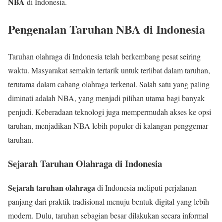
NBA
di Indonesia.
Pengenalan Taruhan NBA di Indonesia
Taruhan olahraga di Indonesia telah berkembang pesat seiring
waktu. Masyarakat semakin tertarik untuk terlibat dalam taruhan,
terutama dalam cabang olahraga terkenal. Salah satu yang paling
diminati adalah NBA, yang menjadi pilihan utama bagi banyak
penjudi. Keberadaan teknologi juga mempermudah akses ke opsi
taruhan, menjadikan NBA lebih populer di kalangan penggemar
taruhan.
Sejarah Taruhan Olahraga di Indonesia
Sejarah taruhan olahraga
di Indonesia meliputi perjalanan
panjang dari praktik tradisional menuju bentuk digital yang lebih
modern. Dulu, taruhan sebagian besar dilakukan secara informal