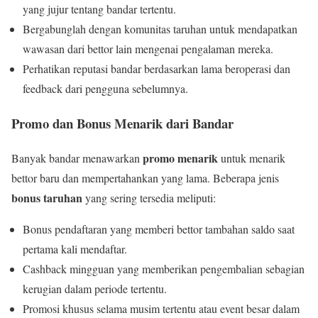
yang jujur tentang bandar tertentu.
Bergabunglah dengan komunitas taruhan untuk mendapatkan
wawasan dari bettor lain mengenai pengalaman mereka.
Perhatikan reputasi bandar berdasarkan lama beroperasi dan
feedback dari pengguna sebelumnya.
Promo dan Bonus Menarik dari Bandar
promo menarik
Banyak bandar menawarkan
untuk menarik
bettor baru dan mempertahankan yang lama. Beberapa jenis
bonus taruhan
yang sering tersedia meliputi:
Bonus pendaftaran yang memberi bettor tambahan saldo saat
pertama kali mendaftar.
Cashback mingguan yang memberikan pengembalian sebagian
kerugian dalam periode tertentu.
Promosi khusus selama musim tertentu atau event besar dalam