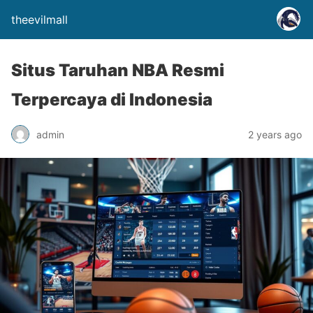
theevilmall
Situs Taruhan NBA Resmi
Terpercaya di Indonesia
admin
2 years ago