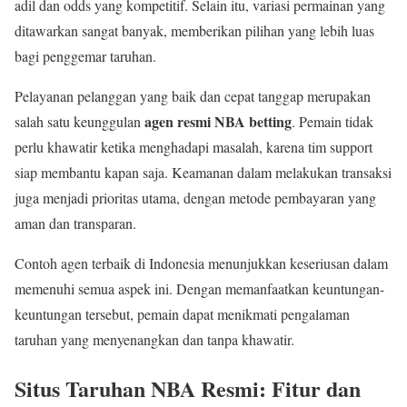
adil dan odds yang kompetitif. Selain itu, variasi permainan yang
ditawarkan sangat banyak, memberikan pilihan yang lebih luas
bagi penggemar taruhan.
Pelayanan pelanggan yang baik dan cepat tanggap merupakan
agen resmi NBA betting
salah satu keunggulan
. Pemain tidak
perlu khawatir ketika menghadapi masalah, karena tim support
siap membantu kapan saja. Keamanan dalam melakukan transaksi
juga menjadi prioritas utama, dengan metode pembayaran yang
aman dan transparan.
Contoh agen terbaik di Indonesia menunjukkan keseriusan dalam
memenuhi semua aspek ini. Dengan memanfaatkan keuntungan-
keuntungan tersebut, pemain dapat menikmati pengalaman
taruhan yang menyenangkan dan tanpa khawatir.
Situs Taruhan NBA Resmi: Fitur dan