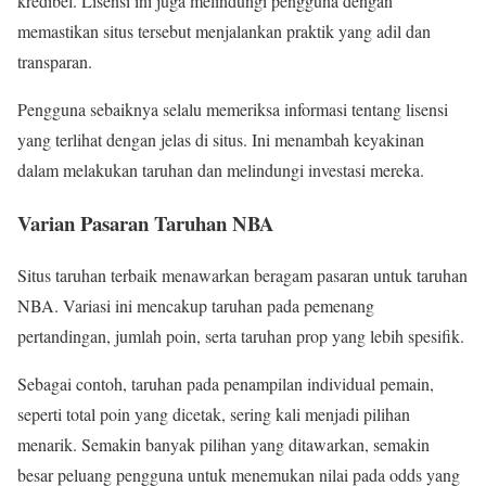
kredibel. Lisensi ini juga melindungi pengguna dengan
memastikan situs tersebut menjalankan praktik yang adil dan
transparan.
Pengguna sebaiknya selalu memeriksa informasi tentang lisensi
yang terlihat dengan jelas di situs. Ini menambah keyakinan
dalam melakukan taruhan dan melindungi investasi mereka.
Varian Pasaran Taruhan NBA
Situs taruhan terbaik menawarkan beragam pasaran untuk taruhan
NBA. Variasi ini mencakup taruhan pada pemenang
pertandingan, jumlah poin, serta taruhan prop yang lebih spesifik.
Sebagai contoh, taruhan pada penampilan individual pemain,
seperti total poin yang dicetak, sering kali menjadi pilihan
menarik. Semakin banyak pilihan yang ditawarkan, semakin
besar peluang pengguna untuk menemukan nilai pada odds yang