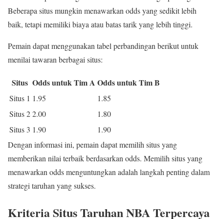
Beberapa situs mungkin menawarkan odds yang sedikit lebih
baik, tetapi memiliki biaya atau batas tarik yang lebih tinggi.
Pemain dapat menggunakan tabel perbandingan berikut untuk
menilai tawaran berbagai situs:
Situs
Odds untuk Tim A
Odds untuk Tim B
Situs 1
1.95
1.85
Situs 2
2.00
1.80
Situs 3
1.90
1.90
Dengan informasi ini, pemain dapat memilih situs yang
memberikan nilai terbaik berdasarkan odds. Memilih situs yang
menawarkan odds menguntungkan adalah langkah penting dalam
strategi taruhan yang sukses.
Kriteria Situs Taruhan NBA Terpercaya