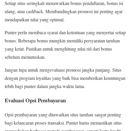
Setiap situs seringkali menawarkan bonus pendaftaran, bonus isi
ulang, atau cashback. Membandingkan promosi ini penting agar
mendapatkan nilai yang optimal.
Punter perlu membaca syarat dan ketentuan yang menyertai setiap
bonus. Beberapa bonus mungkin memiliki persyaratan taruhan
yang ketat. Pastikan untuk menghitung nilai riil dari bonus
sebelum memutuskan.
Jangan lupa untuk mengevaluasi promosi jangka panjang. Situs
dengan program loyalitas yang baik bisa memberikan keuntungan
lebih bagi punter dalam jangka waktu lama.
Evaluasi Opsi Pembayaran
Opsi pembayaran yang ditawarkan situs taruhan sangat penting
bagi kelancaran proses transaksi. Punter harus memastikan situs
menyediakan berbagai metode pembayaran, seperti kartu kredit,