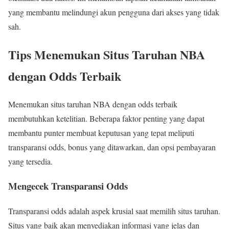
yang membantu melindungi akun pengguna dari akses yang tidak
sah.
Tips Menemukan Situs Taruhan NBA
dengan Odds Terbaik
Menemukan situs taruhan NBA dengan odds terbaik
membutuhkan ketelitian. Beberapa faktor penting yang dapat
membantu punter membuat keputusan yang tepat meliputi
transparansi odds, bonus yang ditawarkan, dan opsi pembayaran
yang tersedia.
Mengecek Transparansi Odds
Transparansi odds adalah aspek krusial saat memilih situs taruhan.
Situs yang baik akan menyediakan informasi yang jelas dan