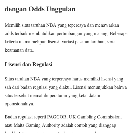
dengan Odds Unggulan
Memilih situs taruhan NBA yang tepercaya dan menawarkan
odds terbaik membutuhkan pertimbangan yang matang. Beberapa
kriteria utama meliputi lisensi, variasi pasaran taruhan, serta
keamanan data.
Lisensi dan Regulasi
Situs taruhan NBA yang terpercaya harus memiliki lisensi yang
sah dari badan regulasi yang diakui. Lisensi menunjukkan bahwa
situs tersebut mematuhi peraturan yang ketat dalam
operasionalnya.
Badan regulasi seperti PAGCOR, UK Gambling Commission,
atau Malta Gaming Authority adalah contoh yang dianggap