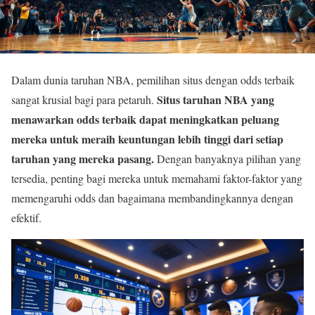
Dalam dunia taruhan NBA, pemilihan situs dengan odds terbaik
Situs taruhan NBA yang
sangat krusial bagi para petaruh.
menawarkan odds terbaik dapat meningkatkan peluang
mereka untuk meraih keuntungan lebih tinggi dari setiap
taruhan yang mereka pasang.
Dengan banyaknya pilihan yang
tersedia, penting bagi mereka untuk memahami faktor-faktor yang
memengaruhi odds dan bagaimana membandingkannya dengan
efektif.