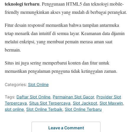
teknologi terbaru
. Penggunaan HTML5 dan teknologi mobile-
friendly memungkinkan akses yang mudah di berbagai perangkat.
Fitur desain responsif memastikan bahwa tampilan antarmuka
tetap menarik dan intuitif di semua layar. Keamanan data dijamin
melalui enkripsi, yang membuat pemain merasa aman saat
bermain.
Situs ini juga sering memperbarui konten dan fitur untuk
memastikan pengalaman pengguna tidak ketinggalan zaman.
Categories:
Slot Online
Tags:
Daftar Slot Online
,
Permainan Slot Gacor
,
Provider Slot
Terpercaya
,
Situs Slot Terpercaya
,
Slot Jackpot
,
Slot Maxwin
,
slot online
,
Slot Online Terbaik
,
Slot Online Terbaru
Leave a Comment