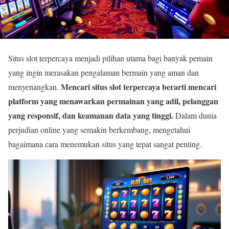
Situs slot terpercaya menjadi pilihan utama bagi banyak pemain
yang ingin merasakan pengalaman bermain yang aman dan
Mencari situs slot terpercaya berarti mencari
menyenangkan.
platform yang menawarkan permainan yang adil, pelanggan
yang responsif, dan keamanan data yang tinggi.
Dalam dunia
perjudian online yang semakin berkembang, mengetahui
bagaimana cara menemukan situs yang tepat sangat penting.