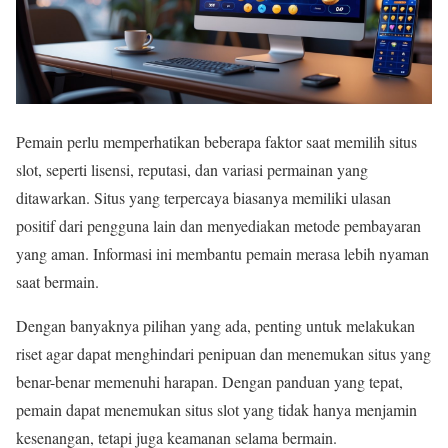
Pemain perlu memperhatikan beberapa faktor saat memilih situs
slot, seperti lisensi, reputasi, dan variasi permainan yang
ditawarkan. Situs yang terpercaya biasanya memiliki ulasan
positif dari pengguna lain dan menyediakan metode pembayaran
yang aman. Informasi ini membantu pemain merasa lebih nyaman
saat bermain.
Dengan banyaknya pilihan yang ada, penting untuk melakukan
riset agar dapat menghindari penipuan dan menemukan situs yang
benar-benar memenuhi harapan. Dengan panduan yang tepat,
pemain dapat menemukan situs slot yang tidak hanya menjamin
kesenangan, tetapi juga keamanan selama bermain.