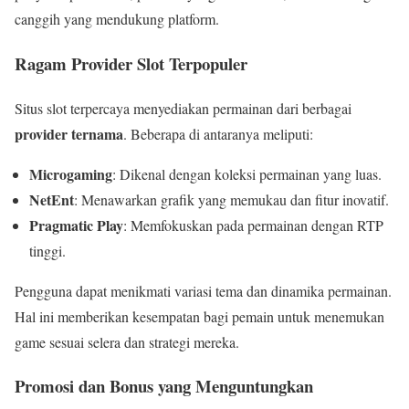
canggih yang mendukung platform.
Ragam Provider Slot Terpopuler
Situs slot terpercaya menyediakan permainan dari berbagai
provider ternama
. Beberapa di antaranya meliputi:
Microgaming
: Dikenal dengan koleksi permainan yang luas.
NetEnt
: Menawarkan grafik yang memukau dan fitur inovatif.
Pragmatic Play
: Memfokuskan pada permainan dengan RTP
tinggi.
Pengguna dapat menikmati variasi tema dan dinamika permainan.
Hal ini memberikan kesempatan bagi pemain untuk menemukan
game sesuai selera dan strategi mereka.
Promosi dan Bonus yang Menguntungkan