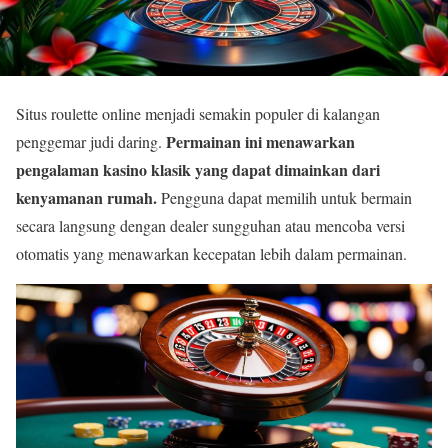
Situs roulette online menjadi semakin populer di kalangan
Permainan ini menawarkan
penggemar judi daring.
pengalaman kasino klasik yang dapat dimainkan dari
kenyamanan rumah.
Pengguna dapat memilih untuk bermain
secara langsung dengan dealer sungguhan atau mencoba versi
otomatis yang menawarkan kecepatan lebih dalam permainan.