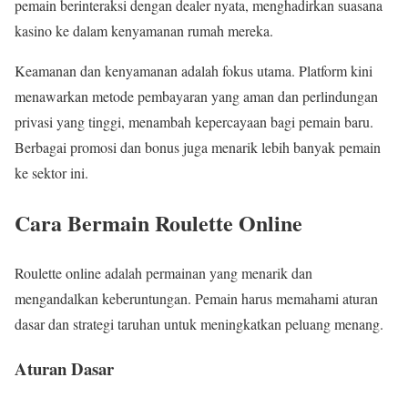
pemain berinteraksi dengan dealer nyata, menghadirkan suasana
kasino ke dalam kenyamanan rumah mereka.
Keamanan dan kenyamanan adalah fokus utama. Platform kini
menawarkan metode pembayaran yang aman dan perlindungan
privasi yang tinggi, menambah kepercayaan bagi pemain baru.
Berbagai promosi dan bonus juga menarik lebih banyak pemain
ke sektor ini.
Cara Bermain Roulette Online
Roulette online adalah permainan yang menarik dan
mengandalkan keberuntungan. Pemain harus memahami aturan
dasar dan strategi taruhan untuk meningkatkan peluang menang.
Aturan Dasar