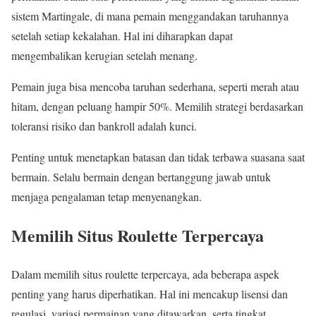
sistem Martingale, di mana pemain menggandakan taruhannya
setelah setiap kekalahan. Hal ini diharapkan dapat
mengembalikan kerugian setelah menang.
Pemain juga bisa mencoba taruhan sederhana, seperti merah atau
hitam, dengan peluang hampir 50%. Memilih strategi berdasarkan
toleransi risiko dan bankroll adalah kunci.
Penting untuk menetapkan batasan dan tidak terbawa suasana saat
bermain. Selalu bermain dengan bertanggung jawab untuk
menjaga pengalaman tetap menyenangkan.
Memilih Situs Roulette Terpercaya
Dalam memilih situs roulette terpercaya, ada beberapa aspek
penting yang harus diperhatikan. Hal ini mencakup lisensi dan
regulasi, variasi permainan yang ditawarkan, serta tingkat