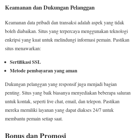
Keamanan dan Dukungan Pelanggan
Keamanan data pribadi dan transaksi adalah aspek yang tidak
boleh diabaikan. Situs yang terpercaya menggunakan teknologi
enkripsi yang kuat untuk melindungi informasi pemain. Pastikan
situs menawarkan:
Sertifikasi SSL
Metode pembayaran yang aman
Dukungan pelanggan yang responsif juga menjadi bagian
penting. Situs yang baik biasanya menyediakan beberapa saluran
untuk kontak, seperti live chat, email, dan telepon. Pastikan
mereka memiliki layanan yang dapat diakses 24/7 untuk
membantu pemain setiap saat.
Bonus dan Promosi