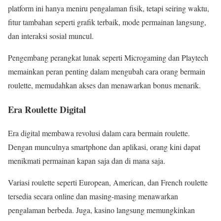
platform ini hanya meniru pengalaman fisik, tetapi seiring waktu,
fitur tambahan seperti grafik terbaik, mode permainan langsung,
dan interaksi sosial muncul.
Pengembang perangkat lunak seperti Microgaming dan Playtech
memainkan peran penting dalam mengubah cara orang bermain
roulette, memudahkan akses dan menawarkan bonus menarik.
Era Roulette Digital
Era digital membawa revolusi dalam cara bermain roulette.
Dengan munculnya smartphone dan aplikasi, orang kini dapat
menikmati permainan kapan saja dan di mana saja.
Variasi roulette seperti European, American, dan French roulette
tersedia secara online dan masing-masing menawarkan
pengalaman berbeda. Juga, kasino langsung memungkinkan