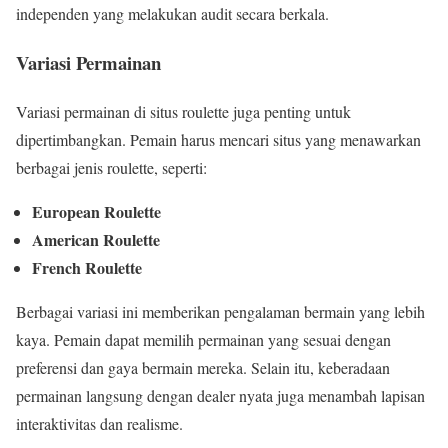
independen yang melakukan audit secara berkala.
Variasi Permainan
Variasi permainan di situs roulette juga penting untuk
dipertimbangkan. Pemain harus mencari situs yang menawarkan
berbagai jenis roulette, seperti:
European Roulette
American Roulette
French Roulette
Berbagai variasi ini memberikan pengalaman bermain yang lebih
kaya. Pemain dapat memilih permainan yang sesuai dengan
preferensi dan gaya bermain mereka. Selain itu, keberadaan
permainan langsung dengan dealer nyata juga menambah lapisan
interaktivitas dan realisme.