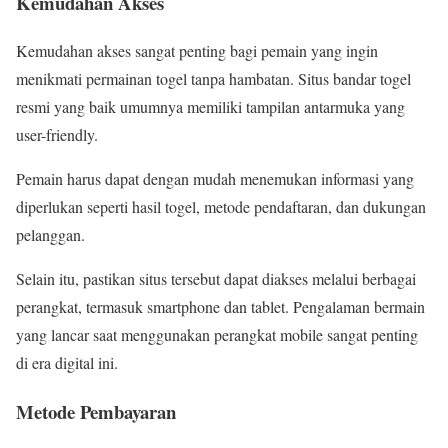
Kemudahan Akses
Kemudahan akses sangat penting bagi pemain yang ingin
menikmati permainan togel tanpa hambatan. Situs bandar togel
resmi yang baik umumnya memiliki tampilan antarmuka yang
user-friendly.
Pemain harus dapat dengan mudah menemukan informasi yang
diperlukan seperti hasil togel, metode pendaftaran, dan dukungan
pelanggan.
Selain itu, pastikan situs tersebut dapat diakses melalui berbagai
perangkat, termasuk smartphone dan tablet. Pengalaman bermain
yang lancar saat menggunakan perangkat mobile sangat penting
di era digital ini.
Metode Pembayaran