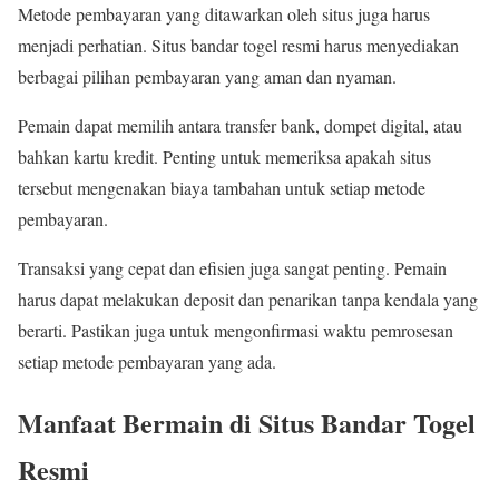
Metode pembayaran yang ditawarkan oleh situs juga harus
menjadi perhatian. Situs bandar togel resmi harus menyediakan
berbagai pilihan pembayaran yang aman dan nyaman.
Pemain dapat memilih antara transfer bank, dompet digital, atau
bahkan kartu kredit. Penting untuk memeriksa apakah situs
tersebut mengenakan biaya tambahan untuk setiap metode
pembayaran.
Transaksi yang cepat dan efisien juga sangat penting. Pemain
harus dapat melakukan deposit dan penarikan tanpa kendala yang
berarti. Pastikan juga untuk mengonfirmasi waktu pemrosesan
setiap metode pembayaran yang ada.
Manfaat Bermain di Situs Bandar Togel
Resmi