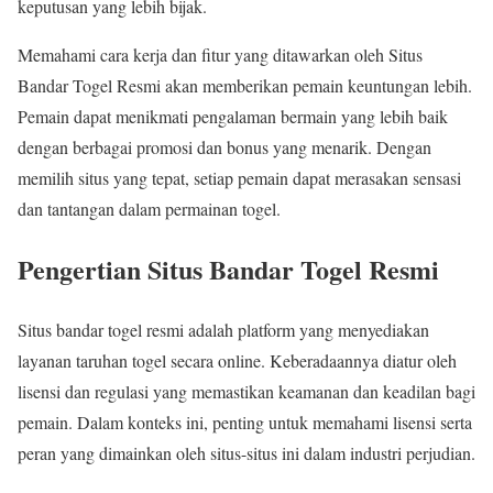
keputusan yang lebih bijak.
Memahami cara kerja dan fitur yang ditawarkan oleh Situs
Bandar Togel Resmi akan memberikan pemain keuntungan lebih.
Pemain dapat menikmati pengalaman bermain yang lebih baik
dengan berbagai promosi dan bonus yang menarik. Dengan
memilih situs yang tepat, setiap pemain dapat merasakan sensasi
dan tantangan dalam permainan togel.
Pengertian Situs Bandar Togel Resmi
Situs bandar togel resmi adalah platform yang menyediakan
layanan taruhan togel secara online. Keberadaannya diatur oleh
lisensi dan regulasi yang memastikan keamanan dan keadilan bagi
pemain. Dalam konteks ini, penting untuk memahami lisensi serta
peran yang dimainkan oleh situs-situs ini dalam industri perjudian.