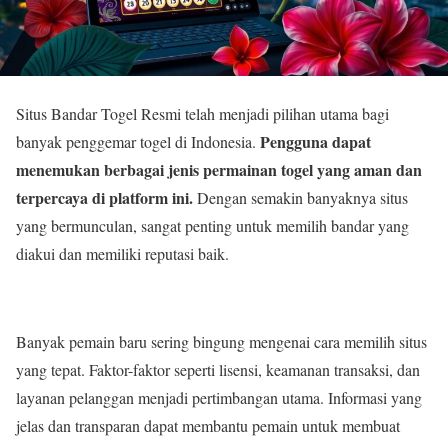
Situs Bandar Togel Resmi telah menjadi pilihan utama bagi
Pengguna dapat
banyak penggemar togel di Indonesia.
menemukan berbagai jenis permainan togel yang aman dan
terpercaya di platform ini.
Dengan semakin banyaknya situs
yang bermunculan, sangat penting untuk memilih bandar yang
diakui dan memiliki reputasi baik.
Banyak pemain baru sering bingung mengenai cara memilih situs
yang tepat. Faktor-faktor seperti lisensi, keamanan transaksi, dan
layanan pelanggan menjadi pertimbangan utama. Informasi yang
jelas dan transparan dapat membantu pemain untuk membuat