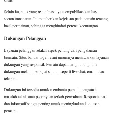
salah.
Selain itu, situs yang resmi biasanya mempublikasikan hasil
secara transparan. Ini memberikan kejelasan pada pemain tentang
hasil permainan, sehingga menghindari potensi kecurangan.
Dukungan Pelanggan
Layanan pelanggan adalah aspek penting dari pengalaman
bermain. Situs bandar togel resmi umumnya menawarkan layanan
dukungan yang responsif. Pemain dapat menghubungi tim
dukungan melalui berbagai saluran seperti live chat, email, atau
telepon.
Dukungan ini tersedia untuk membantu pemain mengatasi
masalah teknis atau pertanyaan terkait permainan. Respon cepat
dan informatif sangat penting untuk meningkatkan kepuasan
pemain.