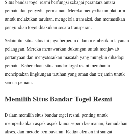
Situs bandar togel resmi berfungsi sebagai perantara antara
pemain dan penyedia permainan. Mereka menyediakan platform
untuk melakukan taruhan, mengelola transaksi, dan memastikan
pengundian togel dilakukan secara transparan.
Selain itu, situs-situs ini juga berperan dalam memberikan layanan
pelanggan. Mereka menawarkan dukungan untuk menjawab
pertanyaan dan menyelesaikan masalah yang mungkin dihadapi
pemain. Keberadaan situs bandar togel resmi membantu
menciptakan lingkungan taruhan yang aman dan terjamin untuk
semua pemain.
Memilih Situs Bandar Togel Resmi
Dalam memilih situs bandar togel resmi, penting untuk
memperhatikan aspek-aspek kunci seperti keamanan, kemudahan
akses, dan metode pembayaran. Ketiga elemen ini sangat