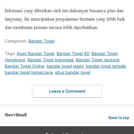
Informasi yang diberikan oleh tim dukungan biasanya jelas dan
langsung. Ini menciptakan pengalaman bermain yang lebih baik
dan membantu pemain merasa lebih diperhatikan.
Categories:
Bandar Togel
Tags:
Agen Bandar Togel
,
Bandar Togel 4D
,
Bandar Togel
Hongkong
,
Bandar Togel Indonesia
,
Bandar Togel Jackpot
,
Bandar Togel Online
,
bandar togel resmi
,
bandar togel terbaik
,
bandar togel terpercaya
,
situs bandar togel
Leave a Comment
theevilmall
Back to top