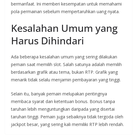
bermanfaat. Ini memberi kesempatan untuk memahami
pola permainan sebelum mempertaruhkan uang nyata.
Kesalahan Umum yang
Harus Dihindari
Ada beberapa kesalahan umum yang sering dilakukan
pemain saat memilih slot. Salah satunya adalah memilih
berdasarkan grafik atau tema, bukan RTP. Grafik yang
menarik tidak selalu menjamin pembayaran yang tinggi.
Selain itu, banyak pemain melupakan pentingnya
membaca syarat dan ketentuan bonus. Bonus tanpa
taruhan lebih menguntungkan daripada yang disertai
taruhan tinggi. Pemain juga sebaiknya tidak tergoda oleh
jackpot besar, yang sering kali memiliki RTP lebih rendah.