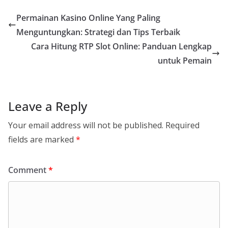
Permainan Kasino Online Yang Paling
Menguntungkan: Strategi dan Tips Terbaik
Cara Hitung RTP Slot Online: Panduan Lengkap
untuk Pemain
Leave a Reply
Your email address will not be published.
Required
fields are marked
*
Comment
*