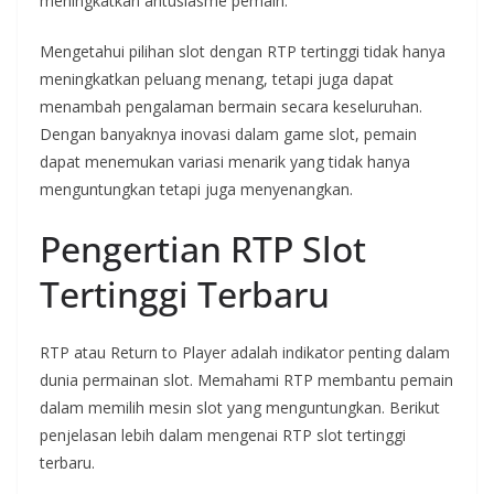
meningkatkan antusiasme pemain.
Mengetahui pilihan slot dengan RTP tertinggi tidak hanya
meningkatkan peluang menang, tetapi juga dapat
menambah pengalaman bermain secara keseluruhan.
Dengan banyaknya inovasi dalam game slot, pemain
dapat menemukan variasi menarik yang tidak hanya
menguntungkan tetapi juga menyenangkan.
Pengertian RTP Slot
Tertinggi Terbaru
RTP atau Return to Player adalah indikator penting dalam
dunia permainan slot. Memahami RTP membantu pemain
dalam memilih mesin slot yang menguntungkan. Berikut
penjelasan lebih dalam mengenai RTP slot tertinggi
terbaru.