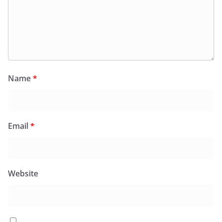
Name
*
Email
*
Website