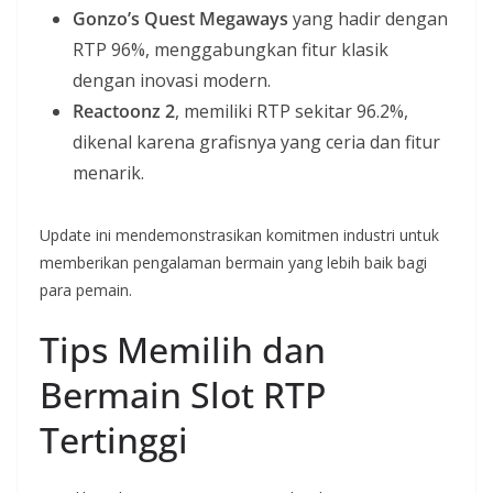
Gonzo’s Quest Megaways
yang hadir dengan
RTP 96%, menggabungkan fitur klasik
dengan inovasi modern.
Reactoonz 2
, memiliki RTP sekitar 96.2%,
dikenal karena grafisnya yang ceria dan fitur
menarik.
Update ini mendemonstrasikan komitmen industri untuk
memberikan pengalaman bermain yang lebih baik bagi
para pemain.
Tips Memilih dan
Bermain Slot RTP
Tertinggi