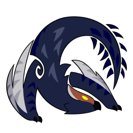
Skip
to
content