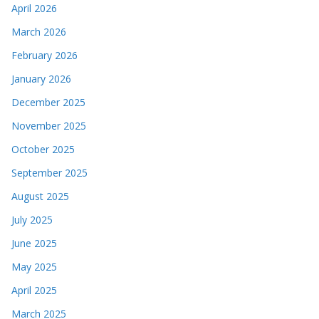
April 2026
March 2026
February 2026
January 2026
December 2025
November 2025
October 2025
September 2025
August 2025
July 2025
June 2025
May 2025
April 2025
March 2025