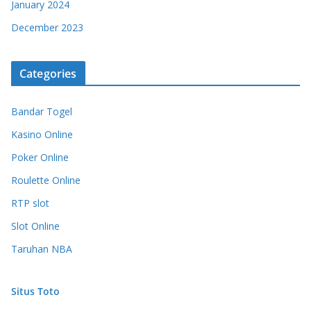
January 2024
December 2023
Categories
Bandar Togel
Kasino Online
Poker Online
Roulette Online
RTP slot
Slot Online
Taruhan NBA
Situs Toto