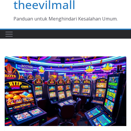
theevilmall
Panduan untuk Menghindari Kesalahan Umum.