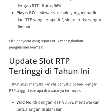
dengan RTP di atas 96%.
Play’n GO
– Mewarisi desain yang menarik
dan RTP yang kompetitif, slot mereka sangat
diminati.
Pilih penyedia yang tepat untuk meningkatkan
pengalaman bermain.
Update Slot RTP
Tertinggi di Tahun Ini
Tahun 2025 menyaksikan rilis banyak slot baru dengan
RTP tinggi. Beberapa di antaranya termasuk:
Wild North
dengan RTP 96.5%, menawarkan
petualangan di alam liar.