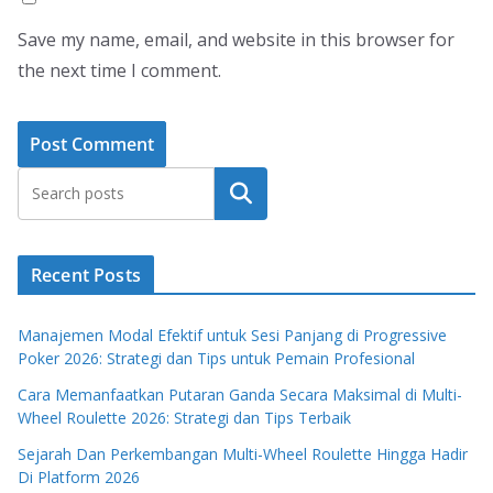
Save my name, email, and website in this browser for
the next time I comment.
Search
Recent Posts
Manajemen Modal Efektif untuk Sesi Panjang di Progressive
Poker 2026: Strategi dan Tips untuk Pemain Profesional
Cara Memanfaatkan Putaran Ganda Secara Maksimal di Multi-
Wheel Roulette 2026: Strategi dan Tips Terbaik
Sejarah Dan Perkembangan Multi-Wheel Roulette Hingga Hadir
Di Platform 2026