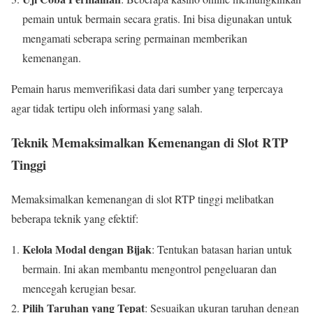
pemain untuk bermain secara gratis. Ini bisa digunakan untuk
mengamati seberapa sering permainan memberikan
kemenangan.
Pemain harus memverifikasi data dari sumber yang terpercaya
agar tidak tertipu oleh informasi yang salah.
Teknik Memaksimalkan Kemenangan di Slot RTP
Tinggi
Memaksimalkan kemenangan di slot RTP tinggi melibatkan
beberapa teknik yang efektif:
Kelola Modal dengan Bijak
: Tentukan batasan harian untuk
bermain. Ini akan membantu mengontrol pengeluaran dan
mencegah kerugian besar.
Pilih Taruhan yang Tepat
: Sesuaikan ukuran taruhan dengan