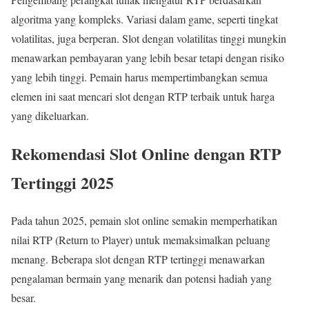
algoritma yang kompleks. Variasi dalam game, seperti tingkat
volatilitas, juga berperan. Slot dengan volatilitas tinggi mungkin
menawarkan pembayaran yang lebih besar tetapi dengan risiko
yang lebih tinggi. Pemain harus mempertimbangkan semua
elemen ini saat mencari slot dengan RTP terbaik untuk harga
yang dikeluarkan.
Rekomendasi Slot Online dengan RTP
Tertinggi 2025
Pada tahun 2025, pemain slot online semakin memperhatikan
nilai RTP (Return to Player) untuk memaksimalkan peluang
menang. Beberapa slot dengan RTP tertinggi menawarkan
pengalaman bermain yang menarik dan potensi hadiah yang
besar.