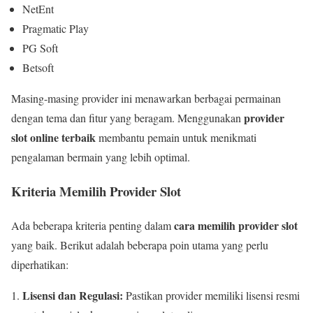
NetEnt
Pragmatic Play
PG Soft
Betsoft
Masing-masing provider ini menawarkan berbagai permainan
provider
dengan tema dan fitur yang beragam. Menggunakan
slot online terbaik
membantu pemain untuk menikmati
pengalaman bermain yang lebih optimal.
Kriteria Memilih Provider Slot
cara memilih provider slot
Ada beberapa kriteria penting dalam
yang baik. Berikut adalah beberapa poin utama yang perlu
diperhatikan:
Lisensi dan Regulasi:
Pastikan provider memiliki lisensi resmi