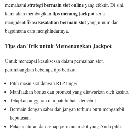
strategi bermain slot online
memahami
yang efektif. Di sini,
tips menang jackpot
kami akan membagikan
serta
kesalahan bermain slot
mengidentifikasi
yang umum dan
bagaimana cara menghindarinya.
Tips dan Trik untuk Memenangkan Jackpot
Untuk mencapai kesuksesan dalam permainan slot,
pertimbangkan beberapa tips berikut:
Pilih mesin slot dengan RTP tinggi.
Manfaatkan bonus dan promosi yang ditawarkan oleh kasino.
Tetapkan anggaran dan patuhi batas tersebut.
Bermain dengan sabar dan jangan terburu-buru mengambil
keputusan.
Pelajari aturan dari setiap permainan slot yang Anda pilih.