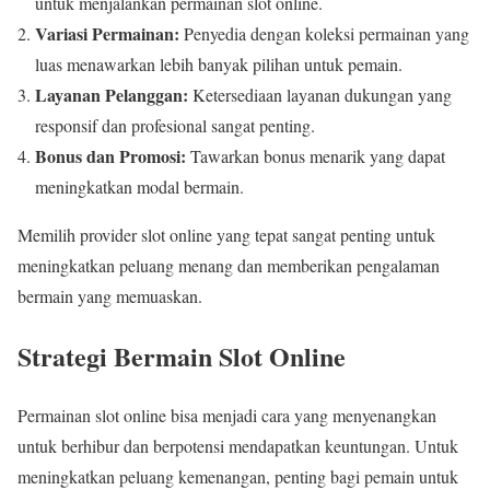
untuk menjalankan permainan slot online.
Variasi Permainan:
Penyedia dengan koleksi permainan yang
luas menawarkan lebih banyak pilihan untuk pemain.
Layanan Pelanggan:
Ketersediaan layanan dukungan yang
responsif dan profesional sangat penting.
Bonus dan Promosi:
Tawarkan bonus menarik yang dapat
meningkatkan modal bermain.
Memilih provider slot online yang tepat sangat penting untuk
meningkatkan peluang menang dan memberikan pengalaman
bermain yang memuaskan.
Strategi Bermain Slot Online
Permainan slot online bisa menjadi cara yang menyenangkan
untuk berhibur dan berpotensi mendapatkan keuntungan. Untuk
meningkatkan peluang kemenangan, penting bagi pemain untuk