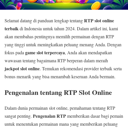
RTP slot online
Selamat datang di panduan lengkap tentang
terbaik
di Indonesia untuk tahun 2024. Dalam artikel ini, kami
akan membahas pentingnya memilih permainan dengan RTP
yang tinggi untuk meningkatkan peluang menang Anda. Dengan
game slot terpercaya
fokus pada
, Anda akan mendapatkan
wawasan tentang bagaimana RTP berperan dalam meraih
jackpot slot online
. Temukan rekomendasi provider terbaik serta
bonus menarik yang bisa menambah keseruan Anda bermain.
Pengenalan tentang RTP Slot Online
Dalam dunia permainan slot online, pemahaman tentang RTP
Pengenalan RTP
sangat penting.
memberikan dasar bagi pemain
untuk menentukan permainan mana yang memberikan peluang