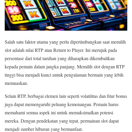
Salah satu faktor utama yang perlu dipertimbangkan saat memilih
slot adalah nilai RTP atau Return to Player. Ini merujuk pada
persentase dari total taruhan yang diharapkan dikembalikan
kepada pemain dalam jangka panjang. Memilih slot dengan RTP
tinggi bisa menjadi kunci untuk pengalaman bermain yang lebih
memuaskan.
Selain RTP, berbagai elemen lain seperti volatilitas dan fitur bonus
juga dapat memengaruhi peluang kemenangan. Pemain harus
memahami semua aspek ini untuk memaksimalkan potensi
mereka. Dengan pendekatan yang tepat, permainan slot dapat
menjadi sumber hiburan yang bermanfaat.