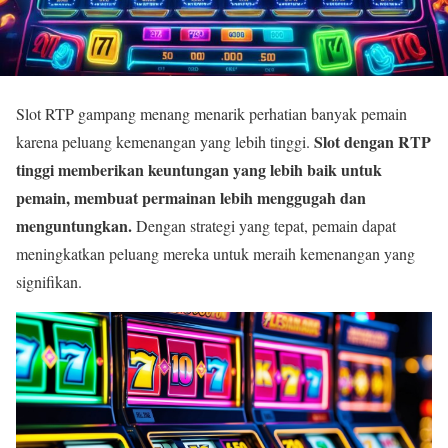
Slot RTP gampang menang menarik perhatian banyak pemain
Slot dengan RTP
karena peluang kemenangan yang lebih tinggi.
tinggi memberikan keuntungan yang lebih baik untuk
pemain, membuat permainan lebih menggugah dan
menguntungkan.
Dengan strategi yang tepat, pemain dapat
meningkatkan peluang mereka untuk meraih kemenangan yang
signifikan.