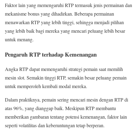
Faktor lain yang memengaruhi RTP termasuk jenis permainan dan
mekanisme bonus yang dihadirkan. Beberapa permainan
menawarkan RTP yang lebih tinggi, sehingga menjadi pilihan
yang lebih baik bagi mereka yang mencari peluang lebih besar
untuk menang.
Pengaruh RTP terhadap Kemenangan
Angka RTP dapat memengaruhi strategi pemain saat memilih
mesin slot. Semakin tinggi RTP, semakin besar peluang pemain
untuk memperoleh kembali modal mereka.
Dalam praktiknya, pemain sering mencari mesin dengan RTP di
atas 96%, yang dianggap baik. Meskipun RTP membantu
memberikan gambaran tentang potensi kemenangan, faktor lain
seperti volatilitas dan keberuntungan tetap berperan.