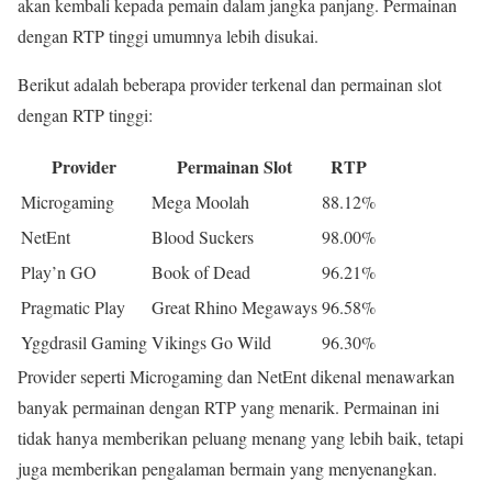
akan kembali kepada pemain dalam jangka panjang. Permainan
dengan RTP tinggi umumnya lebih disukai.
Berikut adalah beberapa provider terkenal dan permainan slot
dengan RTP tinggi:
Provider
Permainan Slot
RTP
Microgaming
Mega Moolah
88.12%
NetEnt
Blood Suckers
98.00%
Play’n GO
Book of Dead
96.21%
Pragmatic Play
Great Rhino Megaways
96.58%
Yggdrasil Gaming
Vikings Go Wild
96.30%
Provider seperti Microgaming dan NetEnt dikenal menawarkan
banyak permainan dengan RTP yang menarik. Permainan ini
tidak hanya memberikan peluang menang yang lebih baik, tetapi
juga memberikan pengalaman bermain yang menyenangkan.