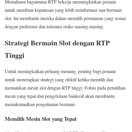
Memahami bagaimana RTP bekerja memungkinkan pemain
untuk membuat keputusan yang lebih terinformasi saat bermain
slot. Ini membantu mereka dalam memilih permainan yang sesuai
dengan preferensi dan toleransi risiko masing-masing.
Strategi Bermain Slot dengan RTP
Tinggi
Untuk meningkatkan peluang menang, penting bagi pemain
untuk menerapkan strategi yang efektif ketika memilih dan
memainkan mesin slot dengan RTP tinggi. Fokus pada pemilihan
mesin yang tepat dan pengelolaan bankroll akan membantu
memaksimalkan pengalaman bermain.
Memilih Mesin Slot yang Tepat