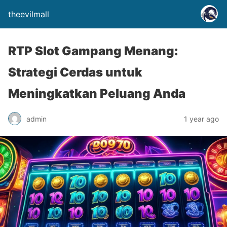
theevilmall
RTP Slot Gampang Menang:
Strategi Cerdas untuk
Meningkatkan Peluang Anda
admin
1 year ago