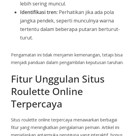
lebih sering muncul.
Identifikasi tren:
Perhatikan jika ada pola
jangka pendek, seperti munculnya warna
tertentu dalam beberapa putaran berturut-
turut.
Pengamatan ini tidak menjamin kemenangan, tetapi bisa
menjadi panduan dalam pengambilan keputusan taruhan.
Fitur Unggulan Situs
Roulette Online
Terpercaya
Situs roulette online terpercaya menawarkan berbagai
fitur yang meningkatkan pengalaman pemain. Artikel ini
menjelaskan antarmuka pengguna yang interaktif, bonus