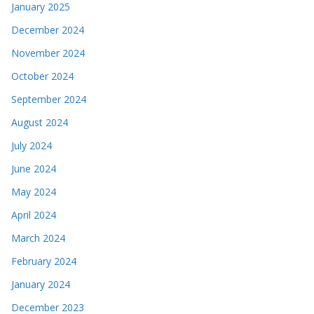
January 2025
December 2024
November 2024
October 2024
September 2024
August 2024
July 2024
June 2024
May 2024
April 2024
March 2024
February 2024
January 2024
December 2023