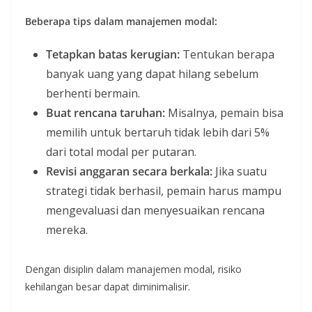
Beberapa tips dalam manajemen modal:
Tetapkan batas kerugian:
Tentukan berapa
banyak uang yang dapat hilang sebelum
berhenti bermain.
Buat rencana taruhan:
Misalnya, pemain bisa
memilih untuk bertaruh tidak lebih dari 5%
dari total modal per putaran.
Revisi anggaran secara berkala:
Jika suatu
strategi tidak berhasil, pemain harus mampu
mengevaluasi dan menyesuaikan rencana
mereka.
Dengan disiplin dalam manajemen modal, risiko
kehilangan besar dapat diminimalisir.