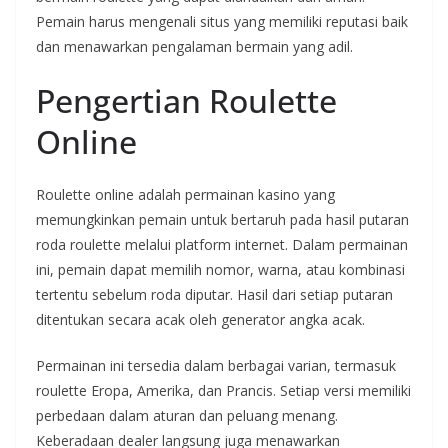
Pemain harus mengenali situs yang memiliki reputasi baik
dan menawarkan pengalaman bermain yang adil.
Pengertian Roulette
Online
Roulette online adalah permainan kasino yang
memungkinkan pemain untuk bertaruh pada hasil putaran
roda roulette melalui platform internet. Dalam permainan
ini, pemain dapat memilih nomor, warna, atau kombinasi
tertentu sebelum roda diputar. Hasil dari setiap putaran
ditentukan secara acak oleh generator angka acak.
Permainan ini tersedia dalam berbagai varian, termasuk
roulette Eropa, Amerika, dan Prancis. Setiap versi memiliki
perbedaan dalam aturan dan peluang menang.
Keberadaan dealer langsung juga menawarkan