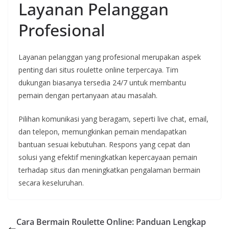
Layanan Pelanggan
Profesional
Layanan pelanggan yang profesional merupakan aspek
penting dari situs roulette online terpercaya. Tim
dukungan biasanya tersedia 24/7 untuk membantu
pemain dengan pertanyaan atau masalah.
Pilihan komunikasi yang beragam, seperti live chat, email,
dan telepon, memungkinkan pemain mendapatkan
bantuan sesuai kebutuhan. Respons yang cepat dan
solusi yang efektif meningkatkan kepercayaan pemain
terhadap situs dan meningkatkan pengalaman bermain
secara keseluruhan.
Cara Bermain Roulette Online: Panduan Lengkap