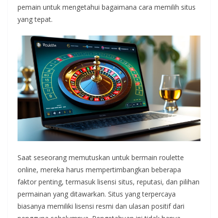
pemain untuk mengetahui bagaimana cara memilih situs
yang tepat.
Saat seseorang memutuskan untuk bermain roulette
online, mereka harus mempertimbangkan beberapa
faktor penting, termasuk lisensi situs, reputasi, dan pilihan
permainan yang ditawarkan. Situs yang terpercaya
biasanya memiliki lisensi resmi dan ulasan positif dari