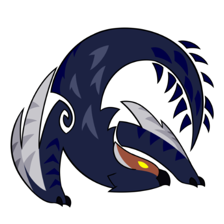
Skip
to
content