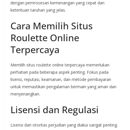
dengan pemrosesan kemenangan yang cepat dan
ketentuan taruhan yang jelas.
Cara Memilih Situs
Roulette Online
Terpercaya
Memilih situs roulette online terpercaya memerlukan
perhatian pada beberapa aspek penting. Fokus pada
lisensi, reputasi, keamanan, dan metode pembayaran
untuk memastikan pengalaman bermain yang aman dan
menyenangkan.
Lisensi dan Regulasi
Lisensi dari otoritas perjudian yang diakui sangat penting.