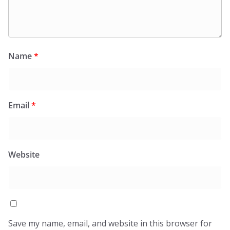
Name
*
Email
*
Website
Save my name, email, and website in this browser for