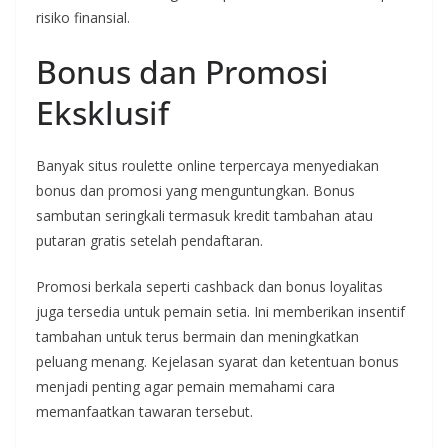
risiko finansial.
Bonus dan Promosi
Eksklusif
Banyak situs roulette online terpercaya menyediakan
bonus dan promosi yang menguntungkan. Bonus
sambutan seringkali termasuk kredit tambahan atau
putaran gratis setelah pendaftaran.
Promosi berkala seperti cashback dan bonus loyalitas
juga tersedia untuk pemain setia. Ini memberikan insentif
tambahan untuk terus bermain dan meningkatkan
peluang menang. Kejelasan syarat dan ketentuan bonus
menjadi penting agar pemain memahami cara
memanfaatkan tawaran tersebut.