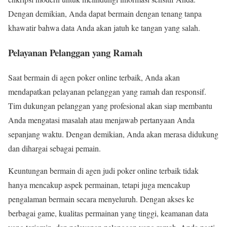
Dengan demikian, Anda dapat bermain dengan tenang tanpa
khawatir bahwa data Anda akan jatuh ke tangan yang salah.
Pelayanan Pelanggan yang Ramah
Saat bermain di agen poker online terbaik, Anda akan
mendapatkan pelayanan pelanggan yang ramah dan responsif.
Tim dukungan pelanggan yang profesional akan siap membantu
Anda mengatasi masalah atau menjawab pertanyaan Anda
sepanjang waktu. Dengan demikian, Anda akan merasa didukung
dan dihargai sebagai pemain.
Keuntungan bermain di agen judi poker online terbaik tidak
hanya mencakup aspek permainan, tetapi juga mencakup
pengalaman bermain secara menyeluruh. Dengan akses ke
berbagai game, kualitas permainan yang tinggi, keamanan data