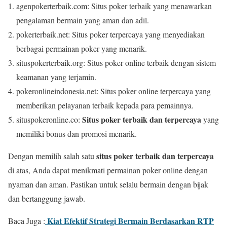
agenpokerterbaik.com: Situs poker terbaik yang menawarkan
pengalaman bermain yang aman dan adil.
pokerterbaik.net: Situs poker terpercaya yang menyediakan
berbagai permainan poker yang menarik.
situspokerterbaik.org: Situs poker online terbaik dengan sistem
keamanan yang terjamin.
pokeronlineindonesia.net: Situs poker online terpercaya yang
memberikan pelayanan terbaik kepada para pemainnya.
Situs poker terbaik dan terpercaya
situspokeronline.co:
yang
memiliki bonus dan promosi menarik.
situs poker terbaik dan terpercaya
Dengan memilih salah satu
di atas, Anda dapat menikmati permainan poker online dengan
nyaman dan aman. Pastikan untuk selalu bermain dengan bijak
dan bertanggung jawab.
Kiat Efektif Strategi Bermain Berdasarkan RTP
Baca Juga :