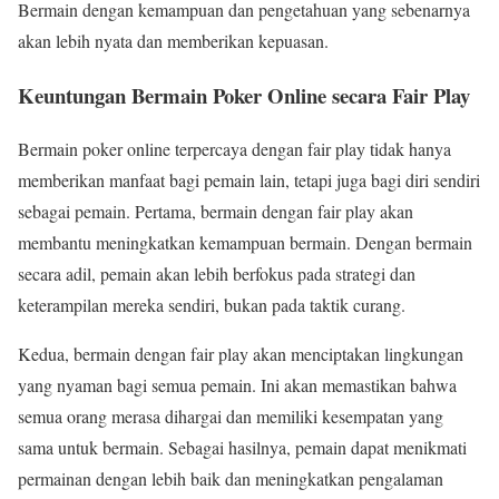
Bermain dengan kemampuan dan pengetahuan yang sebenarnya
akan lebih nyata dan memberikan kepuasan.
Keuntungan Bermain Poker Online secara Fair Play
Bermain poker online terpercaya dengan fair play tidak hanya
memberikan manfaat bagi pemain lain, tetapi juga bagi diri sendiri
sebagai pemain. Pertama, bermain dengan fair play akan
membantu meningkatkan kemampuan bermain. Dengan bermain
secara adil, pemain akan lebih berfokus pada strategi dan
keterampilan mereka sendiri, bukan pada taktik curang.
Kedua, bermain dengan fair play akan menciptakan lingkungan
yang nyaman bagi semua pemain. Ini akan memastikan bahwa
semua orang merasa dihargai dan memiliki kesempatan yang
sama untuk bermain. Sebagai hasilnya, pemain dapat menikmati
permainan dengan lebih baik dan meningkatkan pengalaman