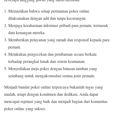
Memastikan bahwa setiap permainan poker online
dilaksanakan dengan adil dan tanpa kecurangan.
Menjaga kerahasiaan informasi pribadi para pemain, termasuk
data keuangan mereka.
Memberikan pelayanan yang ramah dan responsif kepada para
pemain.
Melakukan pengecekan dan pembaruan secara berkala
terhadap perangkat lunak dan sistem keamanan.
Menyediakan meja poker dengan batasan taruhan yang
seimbang untuk mengakomodasi semua jenis pemain.
Menjadi bandar poker online terpercaya bukanlah tugas yang
mudah, tetapi dengan komitmen dan dedikasi, Anda dapat
mencapai reputasi yang baik dan menjadi bagian dari komunitas
poker online yang sukses.