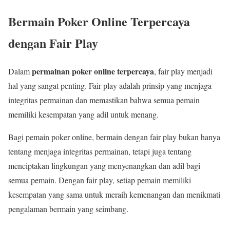
Bermain Poker Online Terpercaya
dengan Fair Play
permainan poker online terpercaya
Dalam
, fair play menjadi
hal yang sangat penting. Fair play adalah prinsip yang menjaga
integritas permainan dan memastikan bahwa semua pemain
memiliki kesempatan yang adil untuk menang.
Bagi pemain poker online, bermain dengan fair play bukan hanya
tentang menjaga integritas permainan, tetapi juga tentang
menciptakan lingkungan yang menyenangkan dan adil bagi
semua pemain. Dengan fair play, setiap pemain memiliki
kesempatan yang sama untuk meraih kemenangan dan menikmati
pengalaman bermain yang seimbang.