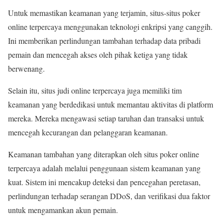
Untuk memastikan keamanan yang terjamin, situs-situs poker
online terpercaya menggunakan teknologi enkripsi yang canggih.
Ini memberikan perlindungan tambahan terhadap data pribadi
pemain dan mencegah akses oleh pihak ketiga yang tidak
berwenang.
Selain itu, situs judi online terpercaya juga memiliki tim
keamanan yang berdedikasi untuk memantau aktivitas di platform
mereka. Mereka mengawasi setiap taruhan dan transaksi untuk
mencegah kecurangan dan pelanggaran keamanan.
Keamanan tambahan yang diterapkan oleh situs poker online
terpercaya adalah melalui penggunaan sistem keamanan yang
kuat. Sistem ini mencakup deteksi dan pencegahan peretasan,
perlindungan terhadap serangan DDoS, dan verifikasi dua faktor
untuk mengamankan akun pemain.