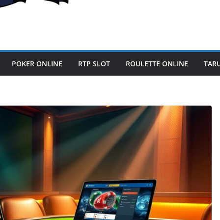
POKER ONLINE
RTP SLOT
ROULETTE ONLINE
TAR