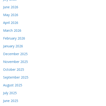
June 2026
May 2026
April 2026
March 2026
February 2026
January 2026
December 2025
November 2025
October 2025
September 2025
August 2025
July 2025
June 2025