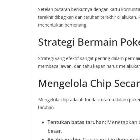
Setelah putaran berikutnya dengan kartu komunitas,
terakhir dibagikan dan taruhan terakhir dilakuka
menentukan pemenang.
Strategi Bermain Pok
Strategi yang efektif sangat penting dalam permai
membaca lawan, dan tahu kapan harus melakukan 
Mengelola Chip Secara
Mengelola chip adalah fondasi utama dalam poke
taruhan.
Tentukan batas taruhan:
Menetapkan ba
besar.
Pisahkan chip:
Gunakan chip dengan ni