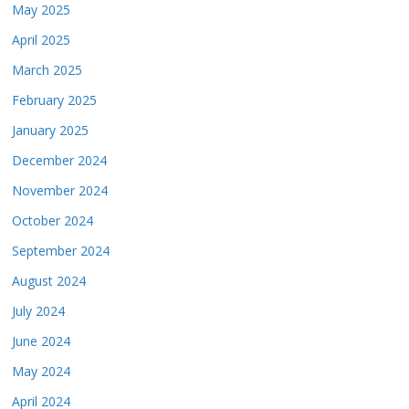
May 2025
April 2025
March 2025
February 2025
January 2025
December 2024
November 2024
October 2024
September 2024
August 2024
July 2024
June 2024
May 2024
April 2024