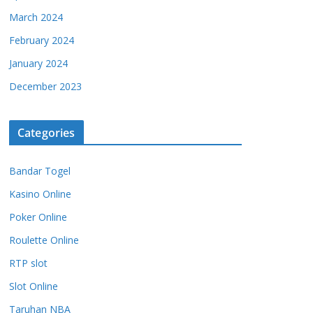
March 2024
February 2024
January 2024
December 2023
Categories
Bandar Togel
Kasino Online
Poker Online
Roulette Online
RTP slot
Slot Online
Taruhan NBA