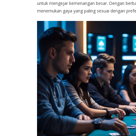
untuk mengejar kemenangan besar. Dengan berbag
menemukan gaya yang paling sesuai dengan prefe