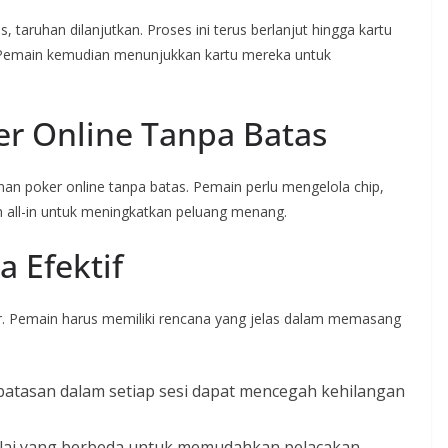
 taruhan dilanjutkan. Proses ini terus berlanjut hingga kartu
n. Pemain kemudian menunjukkan kartu mereka untuk
er Online Tanpa Batas
nan poker online tanpa batas. Pemain perlu mengelola chip,
all-in untuk meningkatkan peluang menang.
 Efektif
r. Pemain harus memiliki rencana yang jelas dalam memasang
tasan dalam setiap sesi dapat mencegah kehilangan
lai yang berbeda untuk memudahkan pelacakan.