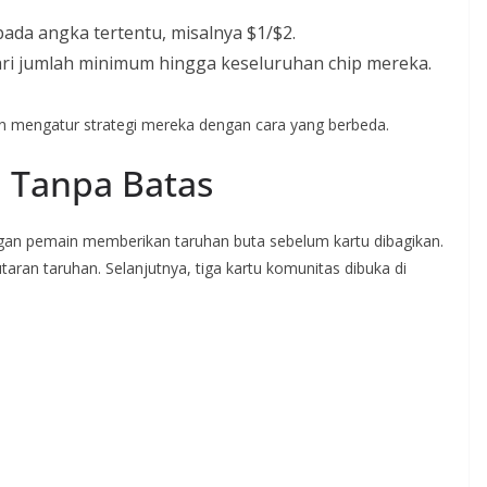
pada angka tertentu, misalnya $1/$2.
ari jumlah minimum hingga keseluruhan chip mereka.
n mengatur strategi mereka dengan cara yang berbeda.
n Tanpa Batas
gan pemain memberikan taruhan buta sebelum kartu dibagikan.
taran taruhan. Selanjutnya, tiga kartu komunitas dibuka di