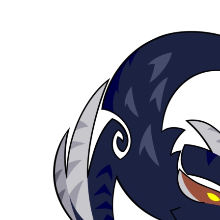
Skip
to
content