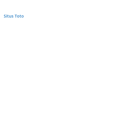
Situs Toto