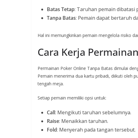
Batas Tetap
: Taruhan pemain dibatasi 
Tanpa Batas
: Pemain dapat bertaruh d
Hal ini memungkinkan pemain mengelola risiko da
Cara Kerja Permaina
Permainan Poker Online Tanpa Batas dimulai den
Pemain menerima dua kartu pribadi, diikuti oleh pu
tengah meja.
Setiap pemain memiliki opsi untuk:
Call
: Mengikuti taruhan sebelumnya.
Raise
: Menaikkan taruhan.
Fold
: Menyerah pada tangan tersebut.