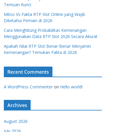
Temuan Kunci
Mitos Vs Fakta RTP Slot Online yang Wajib
Diketahui Pemain di 2026
Cara Menghitung Probabilitas Kemenangan
Menggunakan Data RTP Slot 2026 Secara Akurat
Apakah Nilai RTP Slot Benar-Benar Menjamin
Kemenangan? Temukan Fakta di 2026
Recent Comments
A WordPress Commenter
on
Hello world!
Archives
August 2026
July 2026