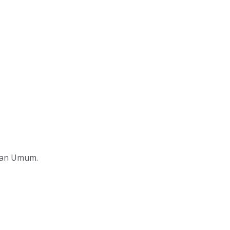
han Umum.