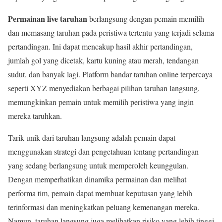
Permainan live taruhan
berlangsung dengan pemain memilih
dan memasang taruhan pada peristiwa tertentu yang terjadi selama
pertandingan. Ini dapat mencakup hasil akhir pertandingan,
jumlah gol yang dicetak, kartu kuning atau merah, tendangan
sudut, dan banyak lagi. Platform bandar taruhan online terpercaya
seperti XYZ menyediakan berbagai pilihan taruhan langsung,
memungkinkan pemain untuk memilih peristiwa yang ingin
mereka taruhkan.
Tarik unik dari taruhan langsung adalah pemain dapat
menggunakan strategi dan pengetahuan tentang pertandingan
yang sedang berlangsung untuk memperoleh keunggulan.
Dengan memperhatikan dinamika permainan dan melihat
performa tim, pemain dapat membuat keputusan yang lebih
terinformasi dan meningkatkan peluang kemenangan mereka.
Namun, taruhan langsung juga melibatkan risiko yang lebih tinggi