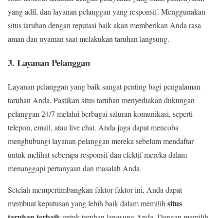
yang adil, dan layanan pelanggan yang responsif. Menggunakan
situs taruhan dengan reputasi baik akan memberikan Anda rasa
aman dan nyaman saat melakukan taruhan langsung.
3. Layanan Pelanggan
Layanan pelanggan yang baik sangat penting bagi pengalaman
taruhan Anda. Pastikan situs taruhan menyediakan dukungan
pelanggan 24/7 melalui berbagai saluran komunikasi, seperti
telepon, email, atau live chat. Anda juga dapat mencoba
menghubungi layanan pelanggan mereka sebelum mendaftar
untuk melihat seberapa responsif dan efektif mereka dalam
menanggapi pertanyaan dan masalah Anda.
Setelah mempertimbangkan faktor-faktor ini, Anda dapat
situs
membuat keputusan yang lebih baik dalam memilih
taruhan terbaik
untuk taruhan langsung Anda. Dengan memilih