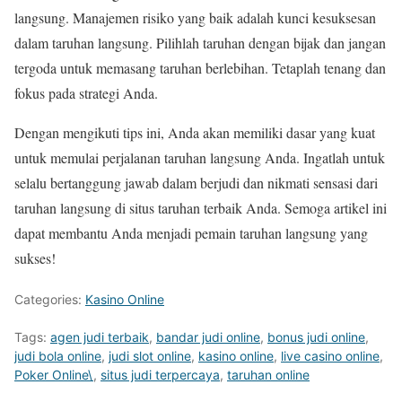
langsung. Manajemen risiko yang baik adalah kunci kesuksesan
dalam taruhan langsung. Pilihlah taruhan dengan bijak dan jangan
tergoda untuk memasang taruhan berlebihan. Tetaplah tenang dan
fokus pada strategi Anda.
Dengan mengikuti tips ini, Anda akan memiliki dasar yang kuat
untuk memulai perjalanan taruhan langsung Anda. Ingatlah untuk
selalu bertanggung jawab dalam berjudi dan nikmati sensasi dari
taruhan langsung di situs taruhan terbaik Anda. Semoga artikel ini
dapat membantu Anda menjadi pemain taruhan langsung yang
sukses!
Categories:
Kasino Online
Tags:
agen judi terbaik
,
bandar judi online
,
bonus judi online
,
judi bola online
,
judi slot online
,
kasino online
,
live casino online
,
Poker Online\
,
situs judi terpercaya
,
taruhan online