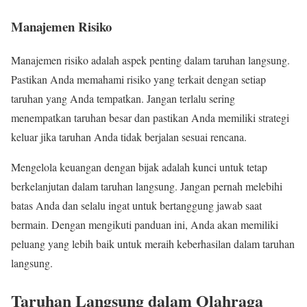
Manajemen Risiko
Manajemen risiko adalah aspek penting dalam taruhan langsung.
Pastikan Anda memahami risiko yang terkait dengan setiap
taruhan yang Anda tempatkan. Jangan terlalu sering
menempatkan taruhan besar dan pastikan Anda memiliki strategi
keluar jika taruhan Anda tidak berjalan sesuai rencana.
Mengelola keuangan dengan bijak adalah kunci untuk tetap
berkelanjutan dalam taruhan langsung. Jangan pernah melebihi
batas Anda dan selalu ingat untuk bertanggung jawab saat
bermain. Dengan mengikuti panduan ini, Anda akan memiliki
peluang yang lebih baik untuk meraih keberhasilan dalam taruhan
langsung.
Taruhan Langsung dalam Olahraga