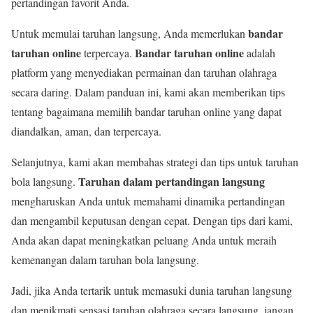
pertandingan favorit Anda.
bandar
Untuk memulai taruhan langsung, Anda memerlukan
taruhan online
Bandar taruhan online
terpercaya.
adalah
platform yang menyediakan permainan dan taruhan olahraga
secara daring. Dalam panduan ini, kami akan memberikan tips
tentang bagaimana memilih bandar taruhan online yang dapat
diandalkan, aman, dan terpercaya.
Selanjutnya, kami akan membahas strategi dan tips untuk taruhan
Taruhan dalam pertandingan langsung
bola langsung.
mengharuskan Anda untuk memahami dinamika pertandingan
dan mengambil keputusan dengan cepat. Dengan tips dari kami,
Anda akan dapat meningkatkan peluang Anda untuk meraih
kemenangan dalam taruhan bola langsung.
Jadi, jika Anda tertarik untuk memasuki dunia taruhan langsung
dan menikmati sensasi taruhan olahraga secara langsung, jangan