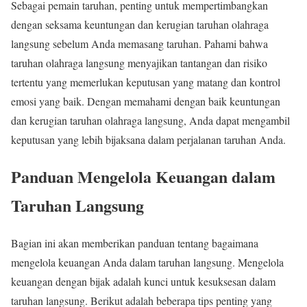
Sebagai pemain taruhan, penting untuk mempertimbangkan
dengan seksama keuntungan dan kerugian taruhan olahraga
langsung sebelum Anda memasang taruhan. Pahami bahwa
taruhan olahraga langsung menyajikan tantangan dan risiko
tertentu yang memerlukan keputusan yang matang dan kontrol
emosi yang baik. Dengan memahami dengan baik keuntungan
dan kerugian taruhan olahraga langsung, Anda dapat mengambil
keputusan yang lebih bijaksana dalam perjalanan taruhan Anda.
Panduan Mengelola Keuangan dalam
Taruhan Langsung
Bagian ini akan memberikan panduan tentang bagaimana
mengelola keuangan Anda dalam taruhan langsung. Mengelola
keuangan dengan bijak adalah kunci untuk kesuksesan dalam
taruhan langsung. Berikut adalah beberapa tips penting yang