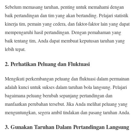
Sebelum memasang taruhan, penting untuk memahami dengan
baik pertandingan dan tim yang akan bertanding. Pelajari statistik
kinerja tim, pemain yang cedera, dan faktor-faktor lain yang dapat
mempengaruhi hasil pertandingan. Dengan pemahaman yang
baik tentang tim, Anda dapat membuat keputusan taruhan yang
lebih tepat.
2. Perhatikan Peluang dan Fluktuasi
Mengikuti perkembangan peluang dan fluktuasi dalam permainan
adalah kunci untuk sukses dalam taruhan bola langsung. Pelajari
bagaimana peluang berubah sepanjang pertandingan dan
manfaatkan perubahan tersebut. Jika Anda melihat peluang yang
menguntungkan, segera ambil tindakan dan pasang taruhan Anda.
3. Gunakan Taruhan Dalam Pertandingan Langsung