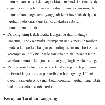
memberikan sensasi dan kegembiraan tersendiri karena Anda
dapat memasang taruhan saat pertandingan berlangsung. Ini
memberikan pengalaman yang jauh lebih interaktif daripada
taruhan tradisional yang hanya dilakukan sebelum
pertandingan dimulai.
Peluang yang Lebih Baik:
Dengan taruhan olahraga
langsung, Anda memiliki kesempatan untuk memilih taruhan
berdasarkan perkembangan pertandingan. Ini memberi Anda
kesempatan untuk melihat bagaimana tim atau pemain tampil
sebelum memutuskan jenis taruhan yang ingin Anda pasang.
Pembaruan Informasi:
Anda dapat memperoleh pembaruan
informasi langsung saat pertandingan berlangsung. Hal ini
dapat membantu Anda membuat keputusan taruhan yang lebih
baik berdasarkan kondisi terkini.
Kerugian Taruhan Langsung