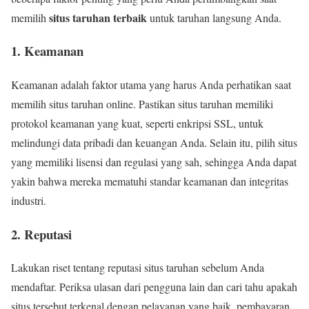
situs taruhan terbaik
memilih
untuk taruhan langsung Anda.
1. Keamanan
Keamanan adalah faktor utama yang harus Anda perhatikan saat
memilih situs taruhan online. Pastikan situs taruhan memiliki
protokol keamanan yang kuat, seperti enkripsi SSL, untuk
melindungi data pribadi dan keuangan Anda. Selain itu, pilih situs
yang memiliki lisensi dan regulasi yang sah, sehingga Anda dapat
yakin bahwa mereka mematuhi standar keamanan dan integritas
industri.
2. Reputasi
Lakukan riset tentang reputasi situs taruhan sebelum Anda
mendaftar. Periksa ulasan dari pengguna lain dan cari tahu apakah
situs tersebut terkenal dengan pelayanan yang baik, pembayaran