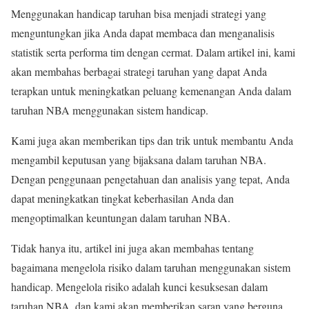
Menggunakan handicap taruhan bisa menjadi strategi yang
menguntungkan jika Anda dapat membaca dan menganalisis
statistik serta performa tim dengan cermat. Dalam artikel ini, kami
akan membahas berbagai strategi taruhan yang dapat Anda
terapkan untuk meningkatkan peluang kemenangan Anda dalam
taruhan NBA menggunakan sistem handicap.
Kami juga akan memberikan tips dan trik untuk membantu Anda
mengambil keputusan yang bijaksana dalam taruhan NBA.
Dengan penggunaan pengetahuan dan analisis yang tepat, Anda
dapat meningkatkan tingkat keberhasilan Anda dan
mengoptimalkan keuntungan dalam taruhan NBA.
Tidak hanya itu, artikel ini juga akan membahas tentang
bagaimana mengelola risiko dalam taruhan menggunakan sistem
handicap. Mengelola risiko adalah kunci kesuksesan dalam
taruhan NBA, dan kami akan memberikan saran yang berguna