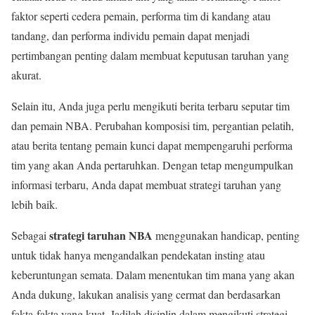
faktor seperti cedera pemain, performa tim di kandang atau
tandang, dan performa individu pemain dapat menjadi
pertimbangan penting dalam membuat keputusan taruhan yang
akurat.
Selain itu, Anda juga perlu mengikuti berita terbaru seputar tim
dan pemain NBA. Perubahan komposisi tim, pergantian pelatih,
atau berita tentang pemain kunci dapat mempengaruhi performa
tim yang akan Anda pertaruhkan. Dengan tetap mengumpulkan
informasi terbaru, Anda dapat membuat strategi taruhan yang
lebih baik.
strategi taruhan NBA
Sebagai
menggunakan handicap, penting
untuk tidak hanya mengandalkan pendekatan insting atau
keberuntungan semata. Dalam menentukan tim mana yang akan
Anda dukung, lakukan analisis yang cermat dan berdasarkan
fakta-fakta yang kuat. Jadilah disiplin dalam mengikuti strategi