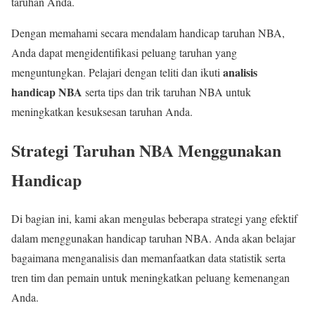
taruhan Anda.
Dengan memahami secara mendalam handicap taruhan NBA,
Anda dapat mengidentifikasi peluang taruhan yang
analisis
menguntungkan. Pelajari dengan teliti dan ikuti
handicap NBA
serta tips dan trik taruhan NBA untuk
meningkatkan kesuksesan taruhan Anda.
Strategi Taruhan NBA Menggunakan
Handicap
Di bagian ini, kami akan mengulas beberapa strategi yang efektif
dalam menggunakan handicap taruhan NBA. Anda akan belajar
bagaimana menganalisis dan memanfaatkan data statistik serta
tren tim dan pemain untuk meningkatkan peluang kemenangan
Anda.