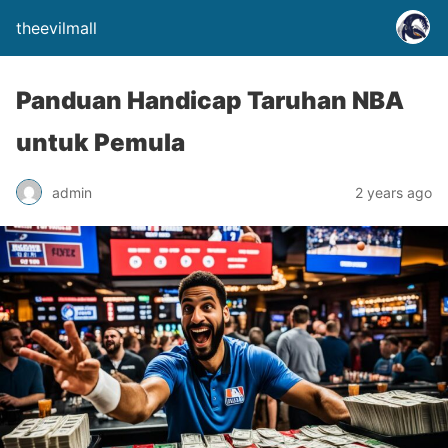
theevilmall
Panduan Handicap Taruhan NBA
untuk Pemula
admin
2 years ago