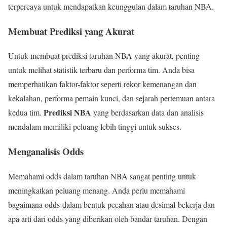
terpercaya untuk mendapatkan keunggulan dalam taruhan NBA.
Membuat Prediksi yang Akurat
Untuk membuat prediksi taruhan NBA yang akurat, penting
untuk melihat statistik terbaru dan performa tim. Anda bisa
memperhatikan faktor-faktor seperti rekor kemenangan dan
kekalahan, performa pemain kunci, dan sejarah pertemuan antara
Prediksi NBA
kedua tim.
yang berdasarkan data dan analisis
mendalam memiliki peluang lebih tinggi untuk sukses.
Menganalisis Odds
Memahami odds dalam taruhan NBA sangat penting untuk
meningkatkan peluang menang. Anda perlu memahami
bagaimana odds-dalam bentuk pecahan atau desimal-bekerja dan
apa arti dari odds yang diberikan oleh bandar taruhan. Dengan