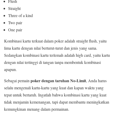
Flush
Straight
Three of a kind
Two pair
One pair
Kombinasi kartu terkuat dalam poker adalah straight flush, yaitu
lima kartu dengan nilai berturut-turut dan jenis yang sama.
Sedangkan kombinasi kartu terlemah adalah high card, yaitu kartu
dengan nilai tertinggi di tangan tanpa membentuk kombinasi
apapun.
poker dengan taruhan No-Limit
Sebagai pemain
, Anda harus
selalu mengenali kartu-kartu yang kuat dan kapan waktu yang
tepat untuk bertaruh. Ingatlah bahwa kombinasi kartu yang kuat
tidak menjamin kemenangan, tapi dapat membantu meningkatkan
kemungkinan menang dalam permainan.