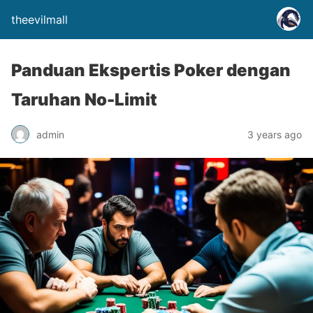
theevilmall
Panduan Ekspertis Poker dengan
Taruhan No-Limit
admin
3 years ago