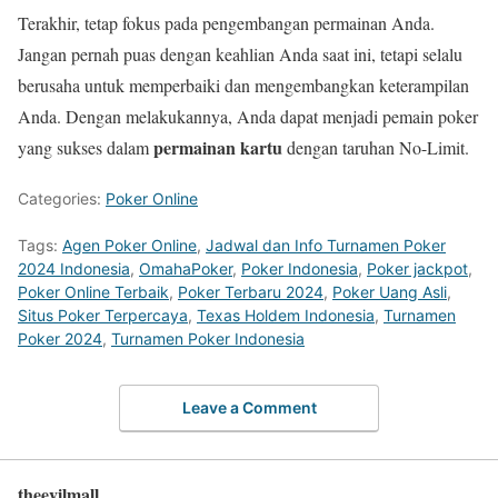
Terakhir, tetap fokus pada pengembangan permainan Anda.
Jangan pernah puas dengan keahlian Anda saat ini, tetapi selalu
berusaha untuk memperbaiki dan mengembangkan keterampilan
Anda. Dengan melakukannya, Anda dapat menjadi pemain poker
permainan kartu
yang sukses dalam
dengan taruhan No-Limit.
Categories:
Poker Online
Tags:
Agen Poker Online
,
Jadwal dan Info Turnamen Poker
2024 Indonesia
,
OmahaPoker
,
Poker Indonesia
,
Poker jackpot
,
Poker Online Terbaik
,
Poker Terbaru 2024
,
Poker Uang Asli
,
Situs Poker Terpercaya
,
Texas Holdem Indonesia
,
Turnamen
Poker 2024
,
Turnamen Poker Indonesia
Leave a Comment
theevilmall