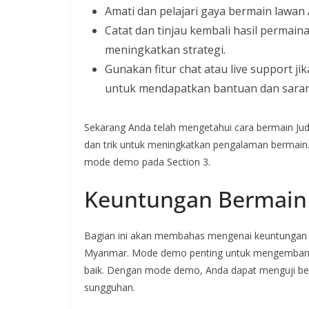
Amati dan pelajari gaya bermain lawa
Catat dan tinjau kembali hasil permai
meningkatkan strategi.
Gunakan fitur chat atau live support ji
untuk mendapatkan bantuan dan saran d
Sekarang Anda telah mengetahui cara bermain Ju
dan trik untuk meningkatkan pengalaman bermain.
mode demo pada Section 3.
Keuntungan Bermai
Bagian ini akan membahas mengenai keuntungan 
Myanmar. Mode demo penting untuk mengembangk
baik. Dengan mode demo, Anda dapat menguji ber
sungguhan.