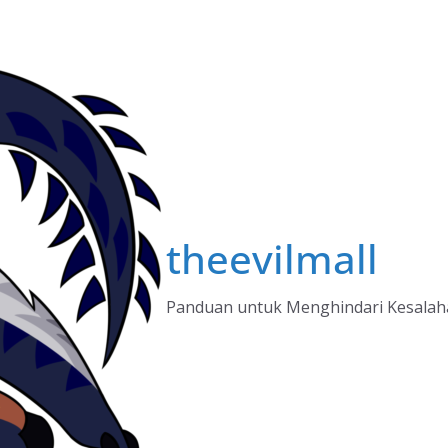
theevilmall
Panduan untuk Menghindari Kesala