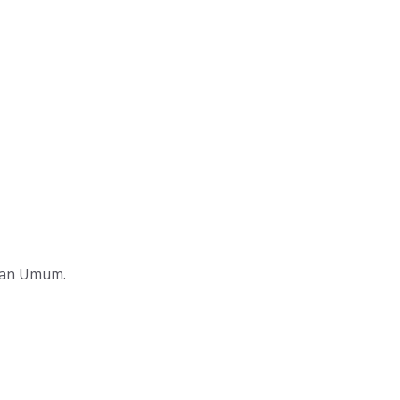
han Umum.