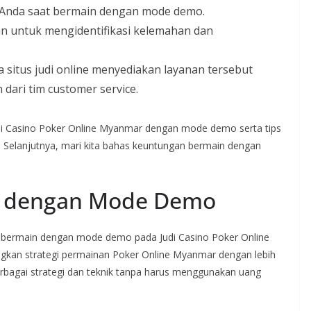
n Anda saat bermain dengan mode demo.
nan untuk mengidentifikasi kelemahan dan
ka situs judi online menyediakan layanan tersebut
ari tim customer service.
di Casino Poker Online Myanmar dengan mode demo serta tips
 Selanjutnya, mari kita bahas keuntungan bermain dengan
n dengan Mode Demo
bermain dengan mode demo pada Judi Casino Poker Online
an strategi permainan Poker Online Myanmar dengan lebih
bagai strategi dan teknik tanpa harus menggunakan uang