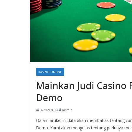
KASINO ONLINE
Mainkan Judi Casino
Demo
02/02/2024
admin
Dalam artikel ini, kita akan membahas tentang c
Demo. Kami akan mengulas tentang perlunya men