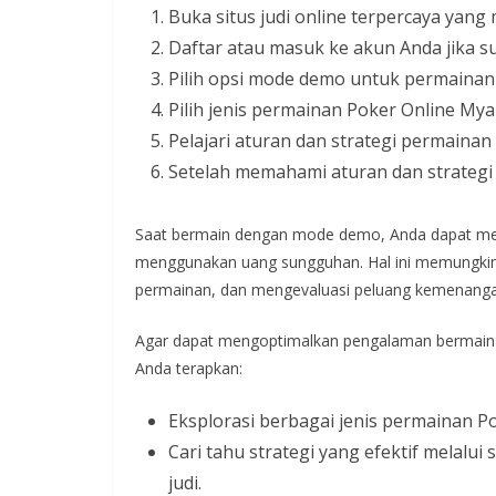
Buka situs judi online terpercaya ya
Daftar atau masuk ke akun Anda jika s
Pilih opsi mode demo untuk permainan
Pilih jenis permainan Poker Online My
Pelajari aturan dan strategi permainan
Setelah memahami aturan dan strateg
Saat bermain dengan mode demo, Anda dapat mengg
menggunakan uang sungguhan. Hal ini memungkink
permainan, dan mengevaluasi peluang kemenangan 
Agar dapat mengoptimalkan pengalaman bermain d
Anda terapkan:
Eksplorasi berbagai jenis permainan 
Cari tahu strategi yang efektif melalui 
judi.