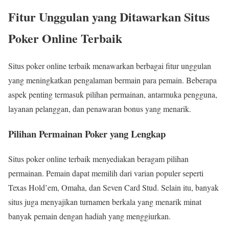
Fitur Unggulan yang Ditawarkan Situs
Poker Online Terbaik
Situs poker online terbaik menawarkan berbagai fitur unggulan
yang meningkatkan pengalaman bermain para pemain. Beberapa
aspek penting termasuk pilihan permainan, antarmuka pengguna,
layanan pelanggan, dan penawaran bonus yang menarik.
Pilihan Permainan Poker yang Lengkap
Situs poker online terbaik menyediakan beragam pilihan
permainan. Pemain dapat memilih dari varian populer seperti
Texas Hold’em, Omaha, dan Seven Card Stud. Selain itu, banyak
situs juga menyajikan turnamen berkala yang menarik minat
banyak pemain dengan hadiah yang menggiurkan.