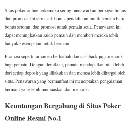
Situs poker online terkemuka sering menawarkan berbagai bonus
dan promosi. Ini termasuk bonus pendaftaran untuk pemain baru,
bonus setoran, dan promosi untuk pemain setia. Penawaran ini
dapat meningkatkan saldo pemain dan memberi mereka lebih
banyak kesempatan untuk bermain.
Promosi seperti turnamen berhadiah dan cashback juga menarik
bagi pemain. Dengan demikian, pemain mendapatkan nilai lebih
dari setiap deposit yang dilakukan dan merasa lebih dihargai oleh
situs. Penawaran yang bermanfaat ini menciptakan pengalaman
bermain yang lebih memuaskan dan menarik.
Keuntungan Bergabung di Situs Poker
Online Resmi No.1