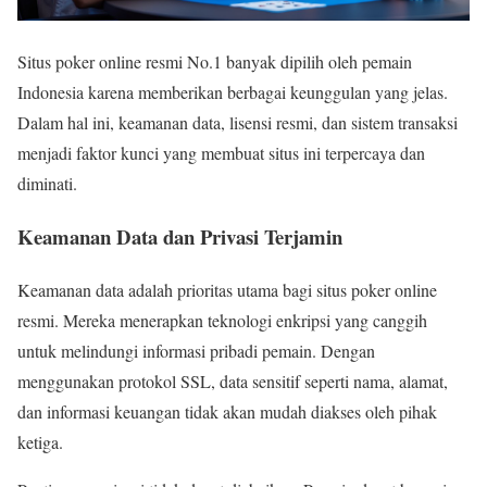
Situs poker online resmi No.1 banyak dipilih oleh pemain
Indonesia karena memberikan berbagai keunggulan yang jelas.
Dalam hal ini, keamanan data, lisensi resmi, dan sistem transaksi
menjadi faktor kunci yang membuat situs ini terpercaya dan
diminati.
Keamanan Data dan Privasi Terjamin
Keamanan data adalah prioritas utama bagi situs poker online
resmi. Mereka menerapkan teknologi enkripsi yang canggih
untuk melindungi informasi pribadi pemain. Dengan
menggunakan protokol SSL, data sensitif seperti nama, alamat,
dan informasi keuangan tidak akan mudah diakses oleh pihak
ketiga.