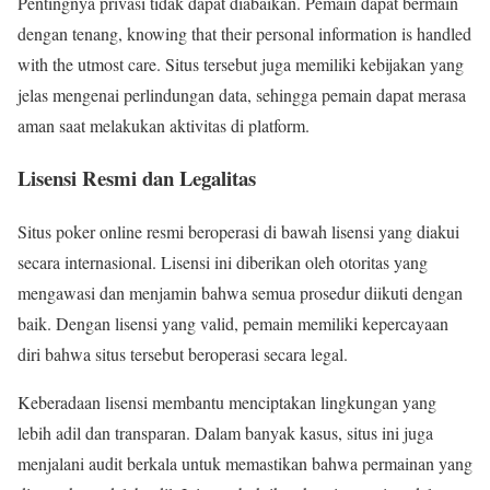
Pentingnya privasi tidak dapat diabaikan. Pemain dapat bermain
dengan tenang, knowing that their personal information is handled
with the utmost care. Situs tersebut juga memiliki kebijakan yang
jelas mengenai perlindungan data, sehingga pemain dapat merasa
aman saat melakukan aktivitas di platform.
Lisensi Resmi dan Legalitas
Situs poker online resmi beroperasi di bawah lisensi yang diakui
secara internasional. Lisensi ini diberikan oleh otoritas yang
mengawasi dan menjamin bahwa semua prosedur diikuti dengan
baik. Dengan lisensi yang valid, pemain memiliki kepercayaan
diri bahwa situs tersebut beroperasi secara legal.
Keberadaan lisensi membantu menciptakan lingkungan yang
lebih adil dan transparan. Dalam banyak kasus, situs ini juga
menjalani audit berkala untuk memastikan bahwa permainan yang