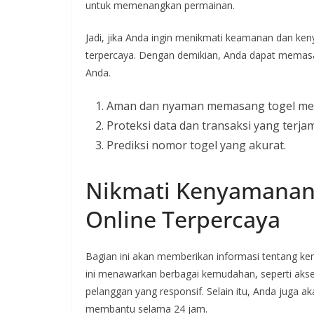
untuk memenangkan permainan.
Jadi, jika Anda ingin menikmati keamanan dan keny
terpercaya. Dengan demikian, Anda dapat memasa
Anda.
Aman dan nyaman memasang togel melal
Proteksi data dan transaksi yang terj
Prediksi nomor togel yang akurat.
Nikmati Kenyamanan 
Online Terpercaya
Bagian ini akan memberikan informasi tentang ke
ini menawarkan berbagai kemudahan, seperti akse
pelanggan yang responsif. Selain itu, Anda juga 
membantu selama 24 jam.