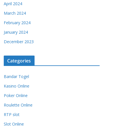
April 2024
March 2024
February 2024
January 2024
December 2023
Categories
Bandar Togel
Kasino Online
Poker Online
Roulette Online
RTP slot
Slot Online