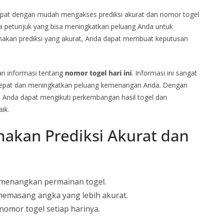
dapat dengan mudah mengakses prediksi akurat dan nomor togel
nda petunjuk yang bisa meningkatkan peluang Anda untuk
kan prediksi yang akurat, Anda dapat membuat keputusan
an informasi tentang
nomor togel hari ini
. Informasi ini sangat
tepat dan meningkatkan peluang kemenangan Anda. Dengan
, Anda dapat mengikuti perkembangan hasil togel dan
ik.
kan Prediksi Akurat dan
emenangkan permainan togel.
memasang angka yang lebih akurat.
nomor togel setiap harinya.