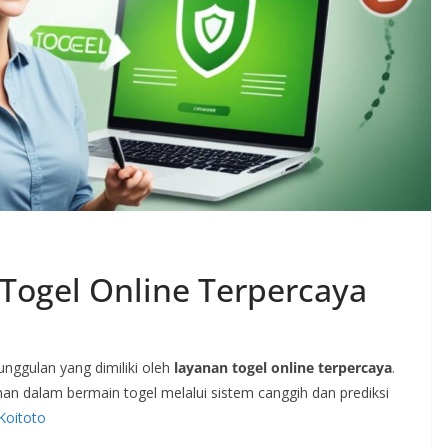
Togel Online Terpercaya
unggulan yang dimiliki oleh
layanan togel online terpercaya
.
 dalam bermain togel melalui sistem canggih dan prediksi
 Koitoto