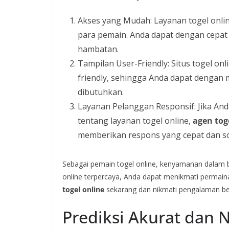
Akses yang Mudah: Layanan togel onli
para pemain. Anda dapat dengan cepat
hambatan.
Tampilan User-Friendly: Situs togel o
friendly, sehingga Anda dapat dengan
dibutuhkan.
Layanan Pelanggan Responsif: Jika An
tentang layanan togel online,
agen tog
memberikan respons yang cepat dan sol
Sebagai pemain togel online, kenyamanan dalam 
online terpercaya, Anda dapat menikmati permai
togel online
sekarang dan nikmati pengalaman b
Prediksi Akurat dan N