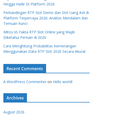
Hingga Hadir Di Platform 2026
Perbandingan RTP Slot Demo dan Slot Uang Asli di
Platform Terpercaya 2026: Analisis Mendalam dan
Temuan Kunci
Mitos Vs Fakta RTP Slot Online yang Wajib
Diketahui Pemain di 2026
Cara Menghitung Probabilitas Kemenangan
Menggunakan Data RTP Slot 2026 Secara Akurat
Recent Comments
A WordPress Commenter
on
Hello world!
Archives
August 2026