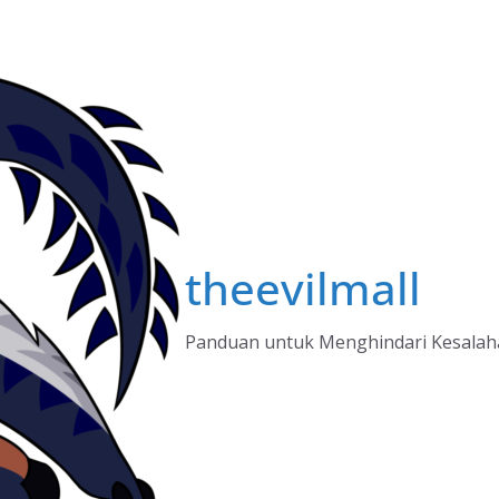
theevilmall
Panduan untuk Menghindari Kesala