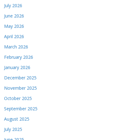
July 2026
June 2026
May 2026
April 2026
March 2026
February 2026
January 2026
December 2025
November 2025
October 2025
September 2025
August 2025
July 2025
June 2025