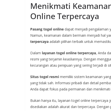
Menikmati Keamanan 
Online Terpercaya
Pasang togel online
dapat menjadi pengalaman ya
Namun, keamanan dalam bermain menjadi hal yang
terpercaya
adalah pilihan terbaik untuk memas
Dalam
layanan togel online terpercaya
, Anda d
resmi yang terjamin keasliannya. Dengan mengg
kecurangan atau penipuan yang sering terjadi di sit
Situs togel resmi
memiliki sistem keamanan yang 
yang tidak sah. Informasi pribadi dan detail pem
Anda dapat fokus pada permainan dan menikmat
Bukan hanya itu, layanan togel online terpercay
disediakan adalah akurat dan terpercaya. Dengan p