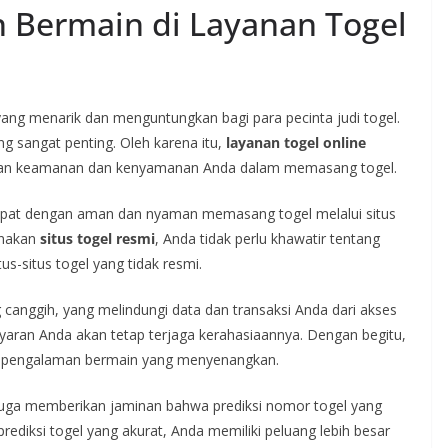
Bermain di Layanan Togel
ng menarik dan menguntungkan bagi para pecinta judi togel.
 sangat penting. Oleh karena itu,
layanan togel online
tikan keamanan dan kenyamanan Anda dalam memasang togel.
apat dengan aman dan nyaman memasang togel melalui situs
unakan
situs togel resmi
, Anda tidak perlu khawatir tentang
us-situs togel yang tidak resmi.
canggih, yang melindungi data dan transaksi Anda dari akses
bayaran Anda akan tetap terjaga kerahasiaannya. Dengan begitu,
i pengalaman bermain yang menyenangkan.
a juga memberikan jaminan bahwa prediksi nomor togel yang
rediksi togel yang akurat, Anda memiliki peluang lebih besar