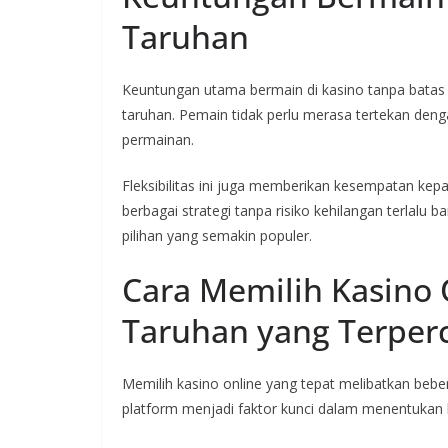
Taruhan
Keuntungan utama bermain di kasino tanpa batas
taruhan. Pemain tidak perlu merasa tertekan den
permainan.
Fleksibilitas ini juga memberikan kesempatan k
berbagai strategi tanpa risiko kehilangan terlalu
pilihan yang semakin populer.
Cara Memilih Kasino 
Taruhan yang Terper
Memilih kasino online yang tepat melibatkan beber
platform menjadi faktor kunci dalam menentukan 