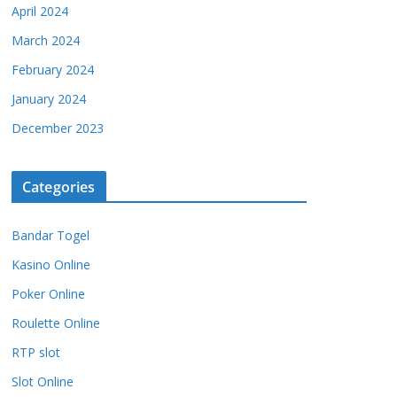
April 2024
March 2024
February 2024
January 2024
December 2023
Categories
Bandar Togel
Kasino Online
Poker Online
Roulette Online
RTP slot
Slot Online