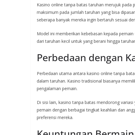
Kasino online tanpa batas taruhan merujuk pada 
maksimum pada jumlah taruhan yang bisa dipasang
seberapa banyak mereka ingin bertaruh sesuai de
Model ini memberikan kebebasan kepada pemain un
dari taruhan kecil untuk yang berani hingga taruha
Perbedaan dengan Kas
Perbedaan utama antara kasino online tanpa batas t
dalam taruhan. Kasino tradisional biasanya memil
pengalaman pemain.
Di sisi lain, kasino tanpa batas mendorong varias
pemain dengan berbagai tingkat keahlian dan an
preferensi mereka.
Keuntungan Bermain 