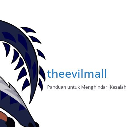
theevilmall
Panduan untuk Menghindari Kesala