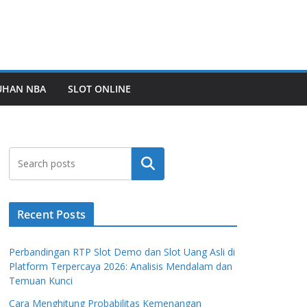
UHAN NBA
SLOT ONLINE
Search
Recent Posts
Perbandingan RTP Slot Demo dan Slot Uang Asli di
Platform Terpercaya 2026: Analisis Mendalam dan
Temuan Kunci
Cara Menghitung Probabilitas Kemenangan