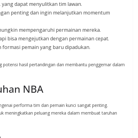
 yang dapat menyulitkan tim lawan.
gan penting dan ingin melanjutkan momentum
 mungkin mempengaruhi permainan mereka.
tapi bisa mengejutkan dengan permainan cepat.
 formasi pemain yang baru dipadukan.
ang potensi hasil pertandingan dan membantu penggemar dalam
ruhan NBA
genai performa tim dan pemain kunci sangat penting.
tuk meningkatkan peluang mereka dalam membuat taruhan
m