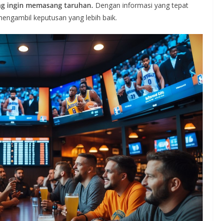
ng ingin memasang taruhan.
Dengan informasi yang tepat
engambil keputusan yang lebih baik.