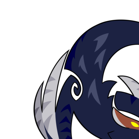
Skip
to
content