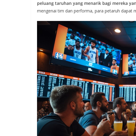
peluang taruhan yang menarik bagi mereka ya
mengenai tim dan performa, para petaruh dapat m