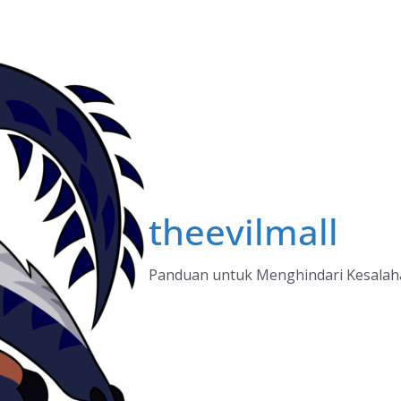
theevilmall
Panduan untuk Menghindari Kesala