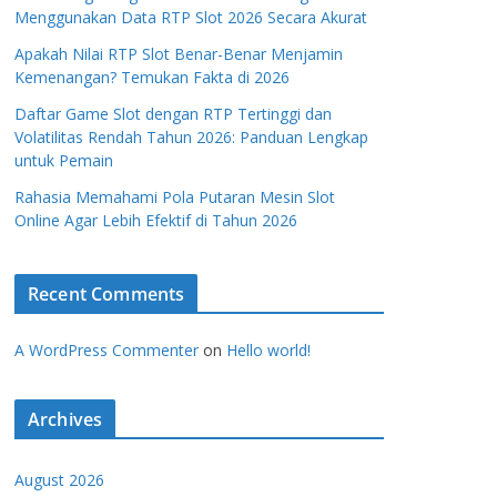
Menggunakan Data RTP Slot 2026 Secara Akurat
Apakah Nilai RTP Slot Benar-Benar Menjamin
Kemenangan? Temukan Fakta di 2026
Daftar Game Slot dengan RTP Tertinggi dan
Volatilitas Rendah Tahun 2026: Panduan Lengkap
untuk Pemain
Rahasia Memahami Pola Putaran Mesin Slot
Online Agar Lebih Efektif di Tahun 2026
Recent Comments
A WordPress Commenter
on
Hello world!
Archives
August 2026