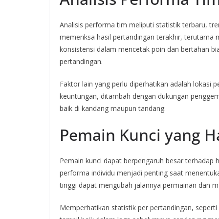
Analisis performa tim meliputi statistik terbaru, 
memeriksa hasil pertandingan terakhir, terutama
konsistensi dalam mencetak poin dan bertahan b
pertandingan.
Faktor lain yang perlu diperhatikan adalah lokasi 
keuntungan, ditambah dengan dukungan penggemar
baik di kandang maupun tandang.
Pemain Kunci yang H
Pemain kunci dapat berpengaruh besar terhadap h
performa individu menjadi penting saat menentuk
tinggi dapat mengubah jalannya permainan dan m
Memperhatikan statistik per pertandingan, seperti 