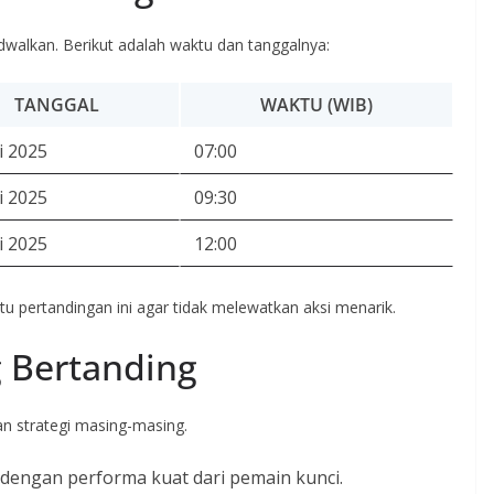
adwalkan. Berikut adalah waktu dan tanggalnya:
TANGGAL
WAKTU (WIB)
i 2025
07:00
i 2025
09:30
i 2025
12:00
pertandingan ini agar tidak melewatkan aksi menarik.
 Bertanding
n strategi masing-masing.
 dengan performa kuat dari pemain kunci.