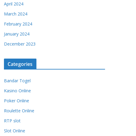
April 2024
March 2024
February 2024
January 2024
December 2023
Categories
Bandar Togel
Kasino Online
Poker Online
Roulette Online
RTP slot
Slot Online