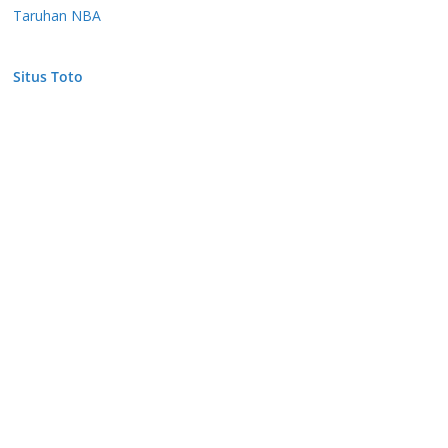
Taruhan NBA
Situs Toto