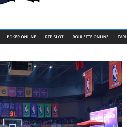
POKER ONLINE
RTP SLOT
ROULETTE ONLINE
TAR