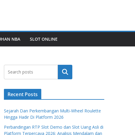
UHAN NBA
SLOT ONLINE
Search
Recent Posts
Sejarah Dan Perkembangan Multi-Wheel Roulette
Hingga Hadir Di Platform 2026
Perbandingan RTP Slot Demo dan Slot Uang Asli di
Platform Terpercaya 2026: Analisis Mendalam dan