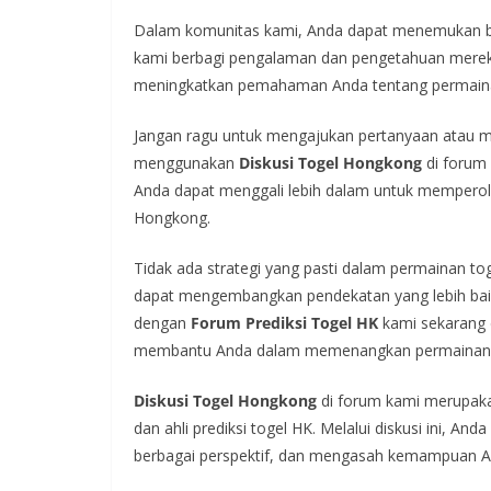
Dalam komunitas kami, Anda dapat menemukan berba
kami berbagi pengalaman dan pengetahuan mere
meningkatkan pemahaman Anda tentang permain
Jangan ragu untuk mengajukan pertanyaan atau m
menggunakan
Diskusi Togel Hongkong
di forum
Anda dapat menggali lebih dalam untuk mempero
Hongkong.
Tidak ada strategi yang pasti dalam permainan to
dapat mengembangkan pendekatan yang lebih bai
dengan
Forum Prediksi Togel HK
kami sekarang 
membantu Anda dalam memenangkan permainan 
Diskusi Togel Hongkong
di forum kami merupaka
dan ahli prediksi togel HK. Melalui diskusi ini, A
berbagai perspektif, dan mengasah kemampuan A