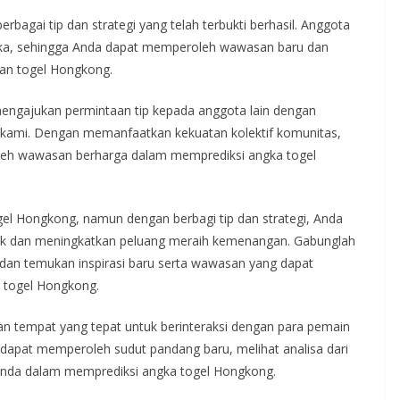
gai tip dan strategi yang telah terbukti berhasil. Anggota
ka, sehingga Anda dapat memperoleh wawasan baru dan
an togel Hongkong.
engajukan permintaan tip kepada anggota lain dengan
 kami. Dengan memanfaatkan kekuatan kolektif komunitas,
leh wawasan berharga dalam memprediksi angka togel
gel Hongkong, namun dengan berbagi tip dan strategi, Anda
k dan meningkatkan peluang meraih kemenangan. Gabunglah
dan temukan inspirasi baru serta wawasan yang dapat
togel Hongkong.
n tempat yang tepat untuk berinteraksi dengan para pemain
nda dapat memperoleh sudut pandang baru, melihat analisa dari
nda dalam memprediksi angka togel Hongkong.