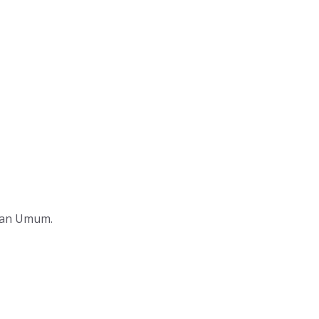
han Umum.