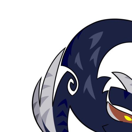
Skip
to
content