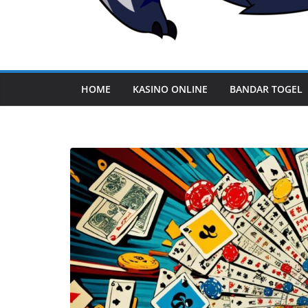
HOME
KASINO ONLINE
BANDAR TOGEL