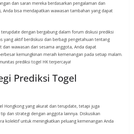
angan dan saran mereka berdasarkan pengalaman dan
ini, Anda bisa mendapatkan wawasan tambahan yang dapat
i terupdate dengan bergabung dalam forum diskusi prediksi
as yang aktif berdiskusi dan berbagi pengetahuan tentang
at dan wawasan dari sesama anggota, Anda dapat
perbesar kemungkinan meraih kemenangan pada setiap malam.
unitas prediksi togel HK terpercaya!
egi Prediksi Togel
el Hongkong yang akurat dan terupdate, tetapi juga
ip dan strategi dengan anggota lainnya. Diskusikan
cara kolektif untuk meningkatkan peluang kemenangan Anda