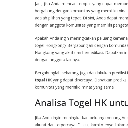
Jadi, jika Anda mencari tempat yang dapat memb
bergabung dengan komunitas yang memiliki minat
adalah pilihan yang tepat. Di sini, Anda dapat men
dengan anggota komunitas yang memiliki pengeta
Apakah Anda ingin meningkatkan peluang kemenang
togel Hongkong? Bergabunglah dengan komunitas 
Hongkong yang aktif dan berdedikasi. Dapatkan inf
dengan anggota lainnya.
Bergabunglah sekarang juga dan lakukan predik
togel HK
yang dapat dipercaya. Dapatkan prediksi
komunitas yang memiliki minat yang sama.
Analisa Togel HK un
Jika Anda ingin meningkatkan peluang menang An
akurat dan terpercaya. Di sini, kami menyediakan