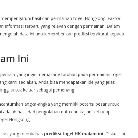
empengaruhi hasil dari permainan togel Hongkong. Faktor-
, dan informasi terbaru yang relevan dengan permainan. Dalam
ngolah data ini untuk memberikan prediksi terakurat kepada
lam Ini
i pemain yang ingin memasang taruhan pada permainan togel
ang kami sediakan, Anda bisa mendapatkan ide yang jelas
tinggi untuk keluar sebagai pemenang.
ncantumkan angka-angka yang memiliki potensi besar untuk
ni adalah hasil dari pengolahan data dan kajian terhadap
togel Hongkong.
 diskusi yang membahas
prediksi togel HK malam ini
. Diskusi ini