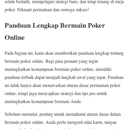
selalu berlatih, mempelajari strategi baru, dan tetap tenang di meja
poker. Nikmati permainan dan semoga sukses!
Panduan Lengkap Bermain Poker
Online
Pada bagian ini, kami akan memberikan panduan lengkap tentang
bermain poker online. Bagi para pemain yang ingin
meningkatkan kemampuan bermain poker online, memiliki
panduan terbaik dapat menjadi langkah awal yang tepat. Panduan
ini tidak hanya akan menawarkan aturan dasar permainan poker
online, tetapi juga menyajikan strategi dan tips pro untuk
meningkatkan kemampuan bermain Anda.
Sebelum memulai, penting untuk memahami aturan dasar dalam
bermain poker online. Anda perlu mengerti nilai kartu, tangan