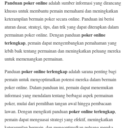
Panduan poker online
adalah sumber informasi yang dirancang
khusus untuk membantu pemain memahami dan meningkatkan
keterampilan bermain poker secara online. Panduan ini berisi
aturan dasar, strategi, tips, dan trik yang dapat diterapkan dalam
poker online
permainan poker online. Dengan panduan
terlengkap
, pemain dapat mengembangkan pemahaman yang
lebih baik tentang permainan dan meningkatkan peluang mereka
untuk memenangkan permainan.
poker online terlengkap
Panduan
adalah sarana penting bagi
pemain untuk mengoptimalkan potensi mereka dalam bermain
poker online. Dalam panduan ini, pemain dapat menemukan
informasi yang mendalam tentang berbagai aspek permainan
poker, mulai dari pemilihan tangan awal hingga pembacaan
poker online terlengkap
lawan. Dengan mengikuti panduan
,
pemain dapat menguasai strategi yang efektif, meningkatkan
keterampilan bermain, dan mengoptimalkan peluang mereka