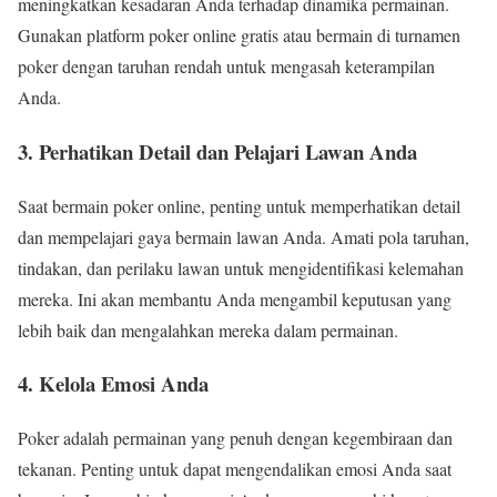
meningkatkan kesadaran Anda terhadap dinamika permainan.
Gunakan platform poker online gratis atau bermain di turnamen
poker dengan taruhan rendah untuk mengasah keterampilan
Anda.
3. Perhatikan Detail dan Pelajari Lawan Anda
Saat bermain poker online, penting untuk memperhatikan detail
dan mempelajari gaya bermain lawan Anda. Amati pola taruhan,
tindakan, dan perilaku lawan untuk mengidentifikasi kelemahan
mereka. Ini akan membantu Anda mengambil keputusan yang
lebih baik dan mengalahkan mereka dalam permainan.
4. Kelola Emosi Anda
Poker adalah permainan yang penuh dengan kegembiraan dan
tekanan. Penting untuk dapat mengendalikan emosi Anda saat