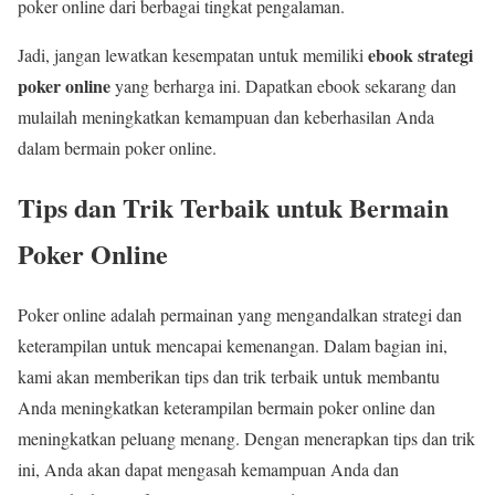
poker online dari berbagai tingkat pengalaman.
ebook strategi
Jadi, jangan lewatkan kesempatan untuk memiliki
poker online
yang berharga ini. Dapatkan ebook sekarang dan
mulailah meningkatkan kemampuan dan keberhasilan Anda
dalam bermain poker online.
Tips dan Trik Terbaik untuk Bermain
Poker Online
Poker online adalah permainan yang mengandalkan strategi dan
keterampilan untuk mencapai kemenangan. Dalam bagian ini,
kami akan memberikan tips dan trik terbaik untuk membantu
Anda meningkatkan keterampilan bermain poker online dan
meningkatkan peluang menang. Dengan menerapkan tips dan trik
ini, Anda akan dapat mengasah kemampuan Anda dan