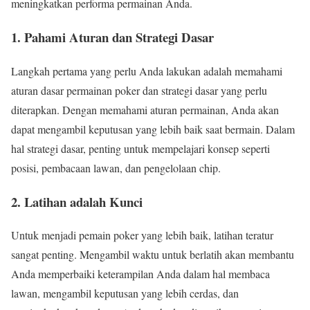
meningkatkan performa permainan Anda.
1. Pahami Aturan dan Strategi Dasar
Langkah pertama yang perlu Anda lakukan adalah memahami
aturan dasar permainan poker dan strategi dasar yang perlu
diterapkan. Dengan memahami aturan permainan, Anda akan
dapat mengambil keputusan yang lebih baik saat bermain. Dalam
hal strategi dasar, penting untuk mempelajari konsep seperti
posisi, pembacaan lawan, dan pengelolaan chip.
2. Latihan adalah Kunci
Untuk menjadi pemain poker yang lebih baik, latihan teratur
sangat penting. Mengambil waktu untuk berlatih akan membantu
Anda memperbaiki keterampilan Anda dalam hal membaca
lawan, mengambil keputusan yang lebih cerdas, dan