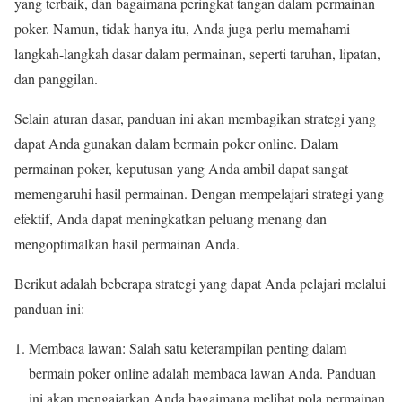
yang terbaik, dan bagaimana peringkat tangan dalam permainan
poker. Namun, tidak hanya itu, Anda juga perlu memahami
langkah-langkah dasar dalam permainan, seperti taruhan, lipatan,
dan panggilan.
Selain aturan dasar, panduan ini akan membagikan strategi yang
dapat Anda gunakan dalam bermain poker online. Dalam
permainan poker, keputusan yang Anda ambil dapat sangat
memengaruhi hasil permainan. Dengan mempelajari strategi yang
efektif, Anda dapat meningkatkan peluang menang dan
mengoptimalkan hasil permainan Anda.
Berikut adalah beberapa strategi yang dapat Anda pelajari melalui
panduan ini:
Membaca lawan: Salah satu keterampilan penting dalam
bermain poker online adalah membaca lawan Anda. Panduan
ini akan mengajarkan Anda bagaimana melihat pola permainan