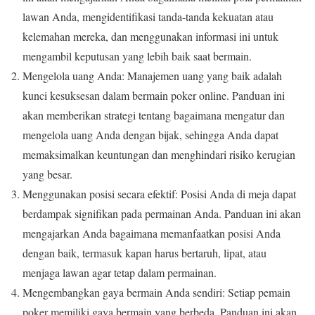
lawan Anda, mengidentifikasi tanda-tanda kekuatan atau
kelemahan mereka, dan menggunakan informasi ini untuk
mengambil keputusan yang lebih baik saat bermain.
Mengelola uang Anda: Manajemen uang yang baik adalah
kunci kesuksesan dalam bermain poker online. Panduan ini
akan memberikan strategi tentang bagaimana mengatur dan
mengelola uang Anda dengan bijak, sehingga Anda dapat
memaksimalkan keuntungan dan menghindari risiko kerugian
yang besar.
Menggunakan posisi secara efektif: Posisi Anda di meja dapat
berdampak signifikan pada permainan Anda. Panduan ini akan
mengajarkan Anda bagaimana memanfaatkan posisi Anda
dengan baik, termasuk kapan harus bertaruh, lipat, atau
menjaga lawan agar tetap dalam permainan.
Mengembangkan gaya bermain Anda sendiri: Setiap pemain
poker memiliki gaya bermain yang berbeda. Panduan ini akan