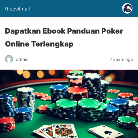
theevilmall
Dapatkan Ebook Panduan Poker
Online Terlengkap
admin
2 years ago