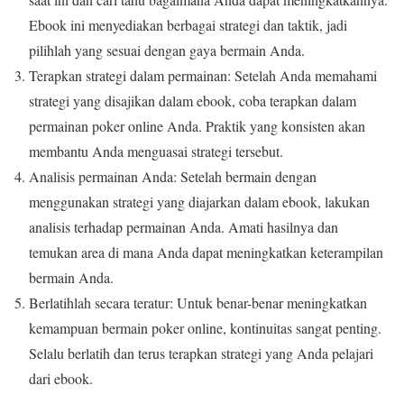
Ebook ini menyediakan berbagai strategi dan taktik, jadi
pilihlah yang sesuai dengan gaya bermain Anda.
Terapkan strategi dalam permainan: Setelah Anda memahami
strategi yang disajikan dalam ebook, coba terapkan dalam
permainan poker online Anda. Praktik yang konsisten akan
membantu Anda menguasai strategi tersebut.
Analisis permainan Anda: Setelah bermain dengan
menggunakan strategi yang diajarkan dalam ebook, lakukan
analisis terhadap permainan Anda. Amati hasilnya dan
temukan area di mana Anda dapat meningkatkan keterampilan
bermain Anda.
Berlatihlah secara teratur: Untuk benar-benar meningkatkan
kemampuan bermain poker online, kontinuitas sangat penting.
Selalu berlatih dan terus terapkan strategi yang Anda pelajari
dari ebook.