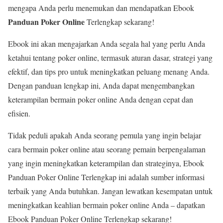
mengapa Anda perlu menemukan dan mendapatkan Ebook
Panduan Poker Online
Terlengkap sekarang!
Ebook ini akan mengajarkan Anda segala hal yang perlu Anda
ketahui tentang poker online, termasuk aturan dasar, strategi yang
efektif, dan tips pro untuk meningkatkan peluang menang Anda.
Dengan panduan lengkap ini, Anda dapat mengembangkan
keterampilan bermain poker online Anda dengan cepat dan
efisien.
Tidak peduli apakah Anda seorang pemula yang ingin belajar
cara bermain poker online atau seorang pemain berpengalaman
yang ingin meningkatkan keterampilan dan strateginya, Ebook
Panduan Poker Online Terlengkap ini adalah sumber informasi
terbaik yang Anda butuhkan. Jangan lewatkan kesempatan untuk
meningkatkan keahlian bermain poker online Anda – dapatkan
Ebook Panduan Poker Online Terlengkap sekarang!