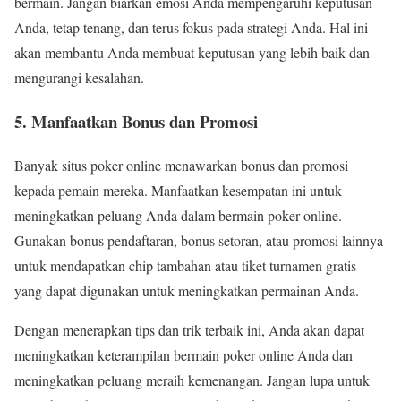
bermain. Jangan biarkan emosi Anda mempengaruhi keputusan
Anda, tetap tenang, dan terus fokus pada strategi Anda. Hal ini
akan membantu Anda membuat keputusan yang lebih baik dan
mengurangi kesalahan.
5. Manfaatkan Bonus dan Promosi
Banyak situs poker online menawarkan bonus dan promosi
kepada pemain mereka. Manfaatkan kesempatan ini untuk
meningkatkan peluang Anda dalam bermain poker online.
Gunakan bonus pendaftaran, bonus setoran, atau promosi lainnya
untuk mendapatkan chip tambahan atau tiket turnamen gratis
yang dapat digunakan untuk meningkatkan permainan Anda.
Dengan menerapkan tips dan trik terbaik ini, Anda akan dapat
meningkatkan keterampilan bermain poker online Anda dan
meningkatkan peluang meraih kemenangan. Jangan lupa untuk