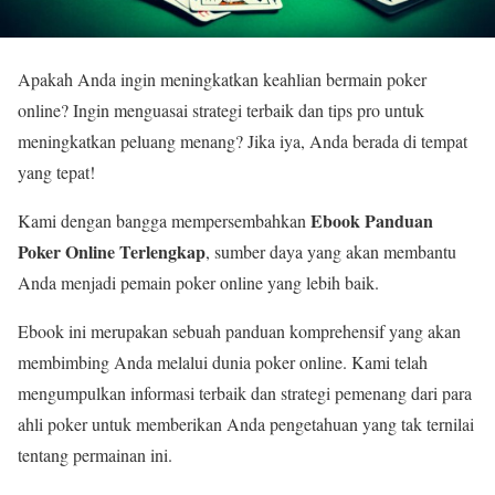
Apakah Anda ingin meningkatkan keahlian bermain poker
online? Ingin menguasai strategi terbaik dan tips pro untuk
meningkatkan peluang menang? Jika iya, Anda berada di tempat
yang tepat!
Ebook Panduan
Kami dengan bangga mempersembahkan
Poker Online Terlengkap
, sumber daya yang akan membantu
Anda menjadi pemain poker online yang lebih baik.
Ebook ini merupakan sebuah panduan komprehensif yang akan
membimbing Anda melalui dunia poker online. Kami telah
mengumpulkan informasi terbaik dan strategi pemenang dari para
ahli poker untuk memberikan Anda pengetahuan yang tak ternilai
tentang permainan ini.