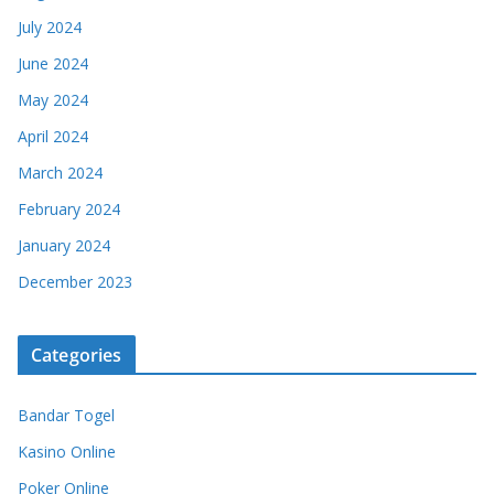
July 2024
June 2024
May 2024
April 2024
March 2024
February 2024
January 2024
December 2023
Categories
Bandar Togel
Kasino Online
Poker Online