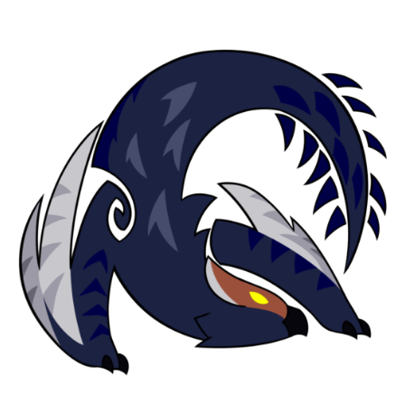
Skip
to
content