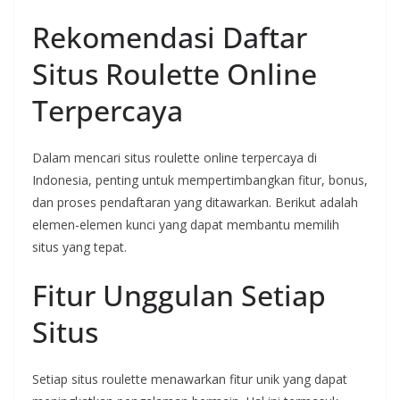
Rekomendasi Daftar
Situs Roulette Online
Terpercaya
Dalam mencari situs roulette online terpercaya di
Indonesia, penting untuk mempertimbangkan fitur, bonus,
dan proses pendaftaran yang ditawarkan. Berikut adalah
elemen-elemen kunci yang dapat membantu memilih
situs yang tepat.
Fitur Unggulan Setiap
Situs
Setiap situs roulette menawarkan fitur unik yang dapat