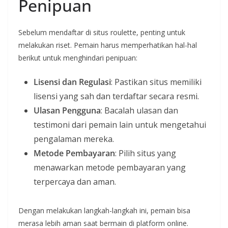
Penipuan
Sebelum mendaftar di situs roulette, penting untuk
melakukan riset. Pemain harus memperhatikan hal-hal
berikut untuk menghindari penipuan:
Lisensi dan Regulasi
: Pastikan situs memiliki
lisensi yang sah dan terdaftar secara resmi.
Ulasan Pengguna
: Bacalah ulasan dan
testimoni dari pemain lain untuk mengetahui
pengalaman mereka.
Metode Pembayaran
: Pilih situs yang
menawarkan metode pembayaran yang
terpercaya dan aman.
Dengan melakukan langkah-langkah ini, pemain bisa
merasa lebih aman saat bermain di platform online.