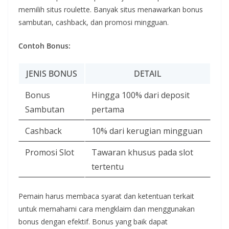
memilih situs roulette. Banyak situs menawarkan bonus
sambutan, cashback, dan promosi mingguan.
Contoh Bonus:
JENIS BONUS
DETAIL
Bonus
Hingga 100% dari deposit
Sambutan
pertama
Cashback
10% dari kerugian mingguan
Promosi Slot
Tawaran khusus pada slot
tertentu
Pemain harus membaca syarat dan ketentuan terkait
untuk memahami cara mengklaim dan menggunakan
bonus dengan efektif. Bonus yang baik dapat