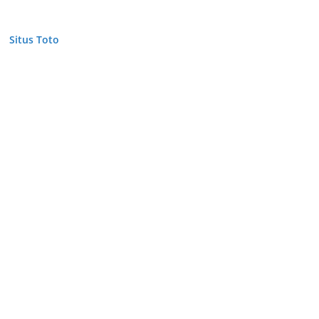
Situs Toto