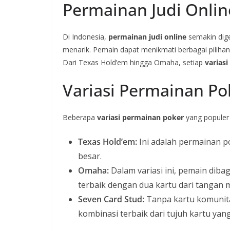
Permainan Judi Onlin
Di Indonesia,
permainan judi online
semakin dig
menarik. Pemain dapat menikmati berbagai pilih
Dari Texas Hold’em hingga Omaha, setiap
varias
Variasi Permainan Po
Beberapa
variasi permainan poker
yang populer 
Texas Hold’em:
Ini adalah permainan p
besar.
Omaha:
Dalam variasi ini, pemain dib
terbaik dengan dua kartu dari tangan 
Seven Card Stud:
Tanpa kartu komunit
kombinasi terbaik dari tujuh kartu yan