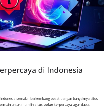
Terpercaya di Indonesia
 Indonesia semakin berkembang pesat dengan banyaknya situs
i pemain untuk memilih
situs poker terpercaya
agar dapat