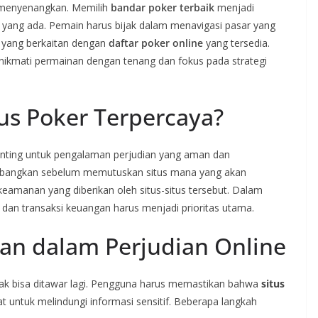
menyenangkan. Memilih
bandar poker terbaik
menjadi
n yang ada. Pemain harus bijak dalam menavigasi pasar yang
i yang berkaitan dengan
daftar poker online
yang tersedia.
nikmati permainan dengan tenang dan fokus pada strategi
us Poker Terpercaya?
nting untuk pengalaman perjudian yang aman dan
imbangkan sebelum memutuskan situs mana yang akan
keamanan yang diberikan oleh situs-situs tersebut. Dalam
di dan transaksi keuangan harus menjadi prioritas utama.
n dalam Perjudian Online
dak bisa ditawar lagi. Pengguna harus memastikan bahwa
situs
 untuk melindungi informasi sensitif. Beberapa langkah