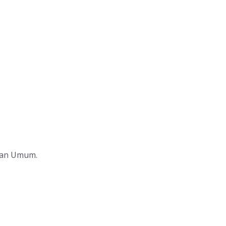
han Umum.