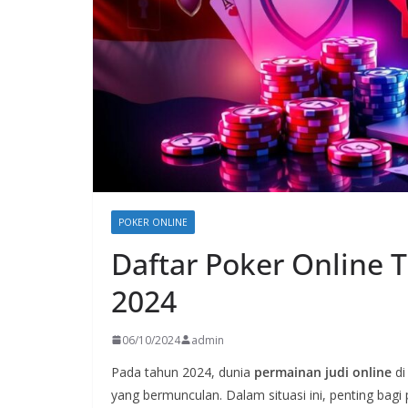
POKER ONLINE
Daftar Poker Online 
2024
06/10/2024
admin
Pada tahun 2024, dunia
permainan judi online
di
yang bermunculan. Dalam situasi ini, penting bag