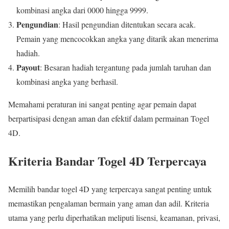
kombinasi angka dari 0000 hingga 9999.
Pengundian
: Hasil pengundian ditentukan secara acak.
Pemain yang mencocokkan angka yang ditarik akan menerima
hadiah.
Payout
: Besaran hadiah tergantung pada jumlah taruhan dan
kombinasi angka yang berhasil.
Memahami peraturan ini sangat penting agar pemain dapat
berpartisipasi dengan aman dan efektif dalam permainan Togel
4D.
Kriteria Bandar Togel 4D Terpercaya
Memilih bandar togel 4D yang terpercaya sangat penting untuk
memastikan pengalaman bermain yang aman dan adil. Kriteria
utama yang perlu diperhatikan meliputi lisensi, keamanan, privasi,