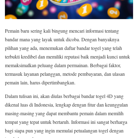
Pemain baru sering kali bingung mencari informasi tentang
bandar mana yang layak untuk dicoba. Dengan banyaknya
pilihan yang ada, menemukan daftar bandar togel yang telah
terbukti kredibel dan memiliki reputasi baik menjadi kunci untuk
memaksimalkan peluang dalam permainan. Berbagai faktor,
termasuk layanan pelanggan, metode pembayaran, dan ulasan
pemain lain, harus dipertimbangkan.
Dalam tulisan ini, akan diulas berbagai bandar togel 4D yang
dikenal luas di Indonesia, lengkap dengan fitur dan keunggulan
masing-masing yang dapat membantu pemain dalam memilih
tempat yang tepat untuk bertaruh. Informasi ini sangat berharga
bagi siapa pun yang ingin memulai petualangan togel dengan