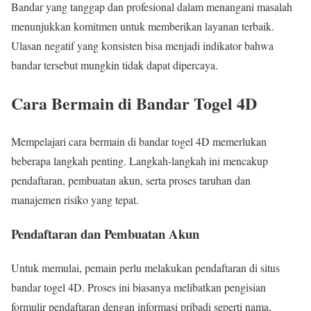
Bandar yang tanggap dan profesional dalam menangani masalah
menunjukkan komitmen untuk memberikan layanan terbaik.
Ulasan negatif yang konsisten bisa menjadi indikator bahwa
bandar tersebut mungkin tidak dapat dipercaya.
Cara Bermain di Bandar Togel 4D
Mempelajari cara bermain di bandar togel 4D memerlukan
beberapa langkah penting. Langkah-langkah ini mencakup
pendaftaran, pembuatan akun, serta proses taruhan dan
manajemen risiko yang tepat.
Pendaftaran dan Pembuatan Akun
Untuk memulai, pemain perlu melakukan pendaftaran di situs
bandar togel 4D. Proses ini biasanya melibatkan pengisian
formulir pendaftaran dengan informasi pribadi seperti nama,