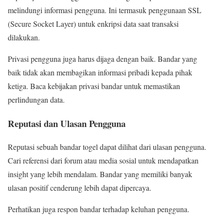
melindungi informasi pengguna. Ini termasuk penggunaan SSL
(Secure Socket Layer) untuk enkripsi data saat transaksi
dilakukan.
Privasi pengguna juga harus dijaga dengan baik. Bandar yang
baik tidak akan membagikan informasi pribadi kepada pihak
ketiga. Baca kebijakan privasi bandar untuk memastikan
perlindungan data.
Reputasi dan Ulasan Pengguna
Reputasi sebuah bandar togel dapat dilihat dari ulasan pengguna.
Cari referensi dari forum atau media sosial untuk mendapatkan
insight yang lebih mendalam. Bandar yang memiliki banyak
ulasan positif cenderung lebih dapat dipercaya.
Perhatikan juga respon bandar terhadap keluhan pengguna.