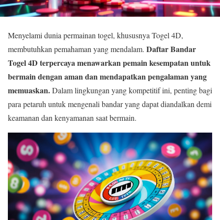
Menyelami dunia permainan togel, khususnya Togel 4D,
Daftar Bandar
membutuhkan pemahaman yang mendalam.
Togel 4D terpercaya menawarkan pemain kesempatan untuk
bermain dengan aman dan mendapatkan pengalaman yang
memuaskan.
Dalam lingkungan yang kompetitif ini, penting bagi
para petaruh untuk mengenali bandar yang dapat diandalkan demi
keamanan dan kenyamanan saat bermain.