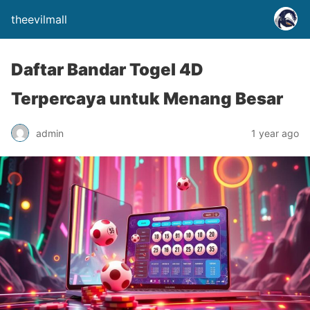
theevilmall
Daftar Bandar Togel 4D
Terpercaya untuk Menang Besar
admin
1 year ago