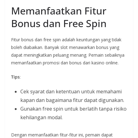
Memanfaatkan Fitur
Bonus dan Free Spin
Fitur bonus dan free spin adalah keuntungan yang tidak
boleh diabaikan. Banyak slot menawarkan bonus yang
dapat meningkatkan peluang menang. Pemain sebaiknya
memanfaatkan promosi dan bonus dari kasino online.
Tips
:
Cek syarat dan ketentuan untuk memahami
kapan dan bagaimana fitur dapat digunakan.
Gunakan free spin untuk berlatih tanpa risiko
kehilangan modal.
Dengan memanfaatkan fitur-fitur ini, pemain dapat