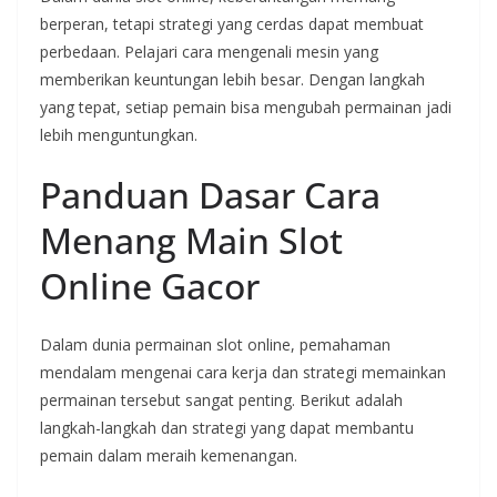
berperan, tetapi strategi yang cerdas dapat membuat
perbedaan. Pelajari cara mengenali mesin yang
memberikan keuntungan lebih besar. Dengan langkah
yang tepat, setiap pemain bisa mengubah permainan jadi
lebih menguntungkan.
Panduan Dasar Cara
Menang Main Slot
Online Gacor
Dalam dunia permainan slot online, pemahaman
mendalam mengenai cara kerja dan strategi memainkan
permainan tersebut sangat penting. Berikut adalah
langkah-langkah dan strategi yang dapat membantu
pemain dalam meraih kemenangan.