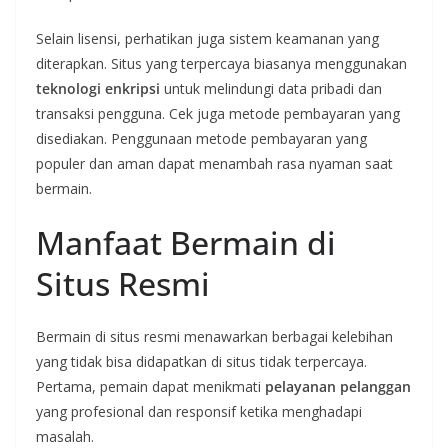
Selain lisensi, perhatikan juga sistem keamanan yang
diterapkan. Situs yang terpercaya biasanya menggunakan
teknologi enkripsi
untuk melindungi data pribadi dan
transaksi pengguna. Cek juga metode pembayaran yang
disediakan. Penggunaan metode pembayaran yang
populer dan aman dapat menambah rasa nyaman saat
bermain.
Manfaat Bermain di
Situs Resmi
Bermain di situs resmi menawarkan berbagai kelebihan
yang tidak bisa didapatkan di situs tidak terpercaya.
Pertama, pemain dapat menikmati
pelayanan pelanggan
yang profesional dan responsif ketika menghadapi
masalah.