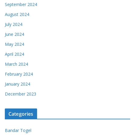
September 2024
August 2024
July 2024
June 2024
May 2024
April 2024
March 2024
February 2024
January 2024
December 2023
Categories
Bandar Togel