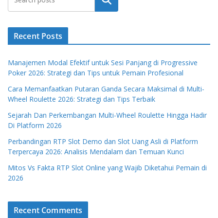
Recent Posts
Manajemen Modal Efektif untuk Sesi Panjang di Progressive
Poker 2026: Strategi dan Tips untuk Pemain Profesional
Cara Memanfaatkan Putaran Ganda Secara Maksimal di Multi-
Wheel Roulette 2026: Strategi dan Tips Terbaik
Sejarah Dan Perkembangan Multi-Wheel Roulette Hingga Hadir
Di Platform 2026
Perbandingan RTP Slot Demo dan Slot Uang Asli di Platform
Terpercaya 2026: Analisis Mendalam dan Temuan Kunci
Mitos Vs Fakta RTP Slot Online yang Wajib Diketahui Pemain di
2026
Recent Comments