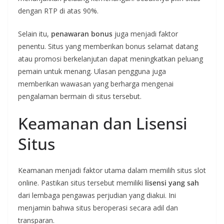
dengan RTP di atas 90%.
Selain itu,
penawaran bonus
juga menjadi faktor
penentu. Situs yang memberikan bonus selamat datang
atau promosi berkelanjutan dapat meningkatkan peluang
pemain untuk menang. Ulasan pengguna juga
memberikan wawasan yang berharga mengenai
pengalaman bermain di situs tersebut.
Keamanan dan Lisensi
Situs
Keamanan menjadi faktor utama dalam memilih situs slot
online. Pastikan situs tersebut memiliki
lisensi yang sah
dari lembaga pengawas perjudian yang diakui. Ini
menjamin bahwa situs beroperasi secara adil dan
transparan.