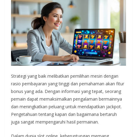
Strategi yang baik melibatkan pemilihan mesin dengan
rasio pembayaran yang tinggi dan pemahaman akan fitur
bonus yang ada. Dengan informasi yang tepat, seorang
pemain dapat memaksimalkan pengalaman bermainnya
dan meningkatkan peluang untuk mendapatkan jackpot.
Pengetahuan tentang kapan dan bagaimana bertaruh
juga sangat mempengaruhi hasil permainan.
Dalam dunia slot online, keberuntungan memang