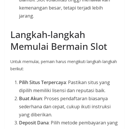
kemenangan besar, tetapi terjadi lebih
jarang.
Langkah-langkah
Memulai Bermain Slot
Untuk memulai, pemain harus mengikuti langkah-langkah
berikut:
Pilih Situs Terpercaya
: Pastikan situs yang
dipilih memiliki lisensi dan reputasi baik.
Buat Akun
: Proses pendaftaran biasanya
sederhana dan cepat, cukup ikuti instruksi
yang diberikan.
Deposit Dana
: Pilih metode pembayaran yang