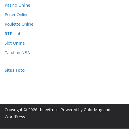
Kasino Online
Poker Online
Roulette Online
RTP slot
Slot Online
Taruhan NBA
Situs Toto
Copyright © 2026
theevilmall
. Powered by
ColorMag
and
WordPress
.