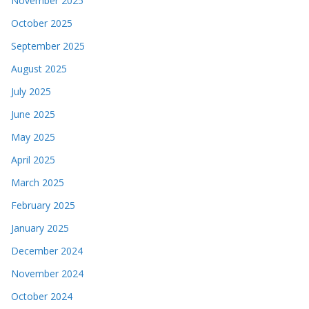
November 2025
October 2025
September 2025
August 2025
July 2025
June 2025
May 2025
April 2025
March 2025
February 2025
January 2025
December 2024
November 2024
October 2024