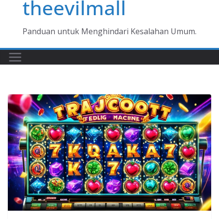
theevilmall
Panduan untuk Menghindari Kesalahan Umum.