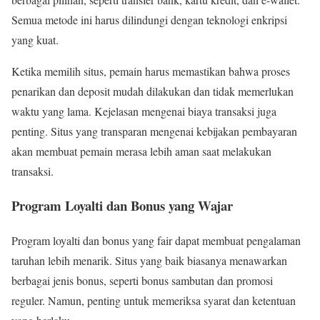
Semua metode ini harus dilindungi dengan teknologi enkripsi
yang kuat.
Ketika memilih situs, pemain harus memastikan bahwa proses
penarikan dan deposit mudah dilakukan dan tidak memerlukan
waktu yang lama. Kejelasan mengenai biaya transaksi juga
penting. Situs yang transparan mengenai kebijakan pembayaran
akan membuat pemain merasa lebih aman saat melakukan
transaksi.
Program Loyalti dan Bonus yang Wajar
Program loyalti dan bonus yang fair dapat membuat pengalaman
taruhan lebih menarik. Situs yang baik biasanya menawarkan
berbagai jenis bonus, seperti bonus sambutan dan promosi
reguler. Namun, penting untuk memeriksa syarat dan ketentuan