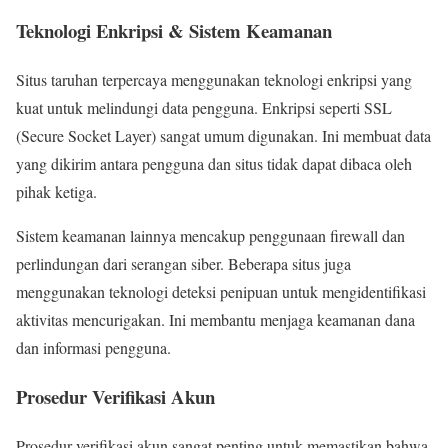
Teknologi Enkripsi & Sistem Keamanan
Situs taruhan terpercaya menggunakan teknologi enkripsi yang
kuat untuk melindungi data pengguna. Enkripsi seperti SSL
(Secure Socket Layer) sangat umum digunakan. Ini membuat data
yang dikirim antara pengguna dan situs tidak dapat dibaca oleh
pihak ketiga.
Sistem keamanan lainnya mencakup penggunaan firewall dan
perlindungan dari serangan siber. Beberapa situs juga
menggunakan teknologi deteksi penipuan untuk mengidentifikasi
aktivitas mencurigakan. Ini membantu menjaga keamanan dana
dan informasi pengguna.
Prosedur Verifikasi Akun
Prosedur verifikasi akun sangat penting untuk memastikan bahwa