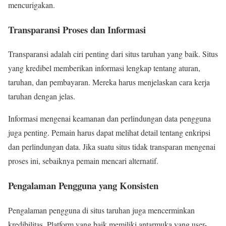
mencurigakan.
Transparansi Proses dan Informasi
Transparansi adalah ciri penting dari situs taruhan yang baik. Situs
yang kredibel memberikan informasi lengkap tentang aturan,
taruhan, dan pembayaran. Mereka harus menjelaskan cara kerja
taruhan dengan jelas.
Informasi mengenai keamanan dan perlindungan data pengguna
juga penting. Pemain harus dapat melihat detail tentang enkripsi
dan perlindungan data. Jika suatu situs tidak transparan mengenai
proses ini, sebaiknya pemain mencari alternatif.
Pengalaman Pengguna yang Konsisten
Pengalaman pengguna di situs taruhan juga mencerminkan
kredibilitas. Platform yang baik memiliki antarmuka yang user-