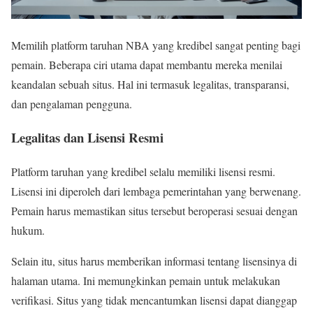
Memilih platform taruhan NBA yang kredibel sangat penting bagi
pemain. Beberapa ciri utama dapat membantu mereka menilai
keandalan sebuah situs. Hal ini termasuk legalitas, transparansi,
dan pengalaman pengguna.
Legalitas dan Lisensi Resmi
Platform taruhan yang kredibel selalu memiliki lisensi resmi.
Lisensi ini diperoleh dari lembaga pemerintahan yang berwenang.
Pemain harus memastikan situs tersebut beroperasi sesuai dengan
hukum.
Selain itu, situs harus memberikan informasi tentang lisensinya di
halaman utama. Ini memungkinkan pemain untuk melakukan
verifikasi. Situs yang tidak mencantumkan lisensi dapat dianggap