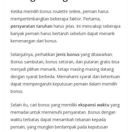
Ketika memilih bonus roulette online, pemain harus
mempertimbangkan beberapa faktor. Pertama,
persyaratan taruhan
harus jelas. Ini mencakup seberapa
banyak pemain harus bertaruh sebelum dapat menarik
kemenangan dari bonus.
Selanjutnya, perhatikan
jenis bonus
yang ditawarkan.
Bonus sambutan, bonus setoran, dan putaran gratis bisa
menjadi pilihan menarik, tetapi masing-masing datang
dengan syarat berbeda. Memahami syarat dan ketentuan
dapat mempengaruhi keputusan pemain dalam memilih
bonus.
Selain itu, cari bonus yang memiliki
ekspansi waktu
yang
memadai untuk memenuhi persyaratan. Bonus dengan
waktu terbatas dapat menambah tekanan kepada
pemain, yang mungkin berdampak pada keputusan