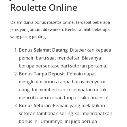
Roulette Online
Dalam dunia bonus roulette online, terdapat beberapa
jenis yang umum ditawarkan. Berikut adalah beberapa
yang paling penting:
Bonus Selamat Datang
: Ditawarkan kepada
pemain baru saat mendaftar. Biasanya
berupa persentase dari setoran pertama.
Bonus Tanpa Deposit
: Pemain dapat
mengklaim bonus tanpa harus menyetor
uang. Ini memberikan kesempatan untuk
mencoba permainan tanpa risiko finansial.
Bonus Setoran
: Pemain yang melakukan
setoran tambahan sering kali mendapatkan
bonus ini. Umumnya, ini juga berupa