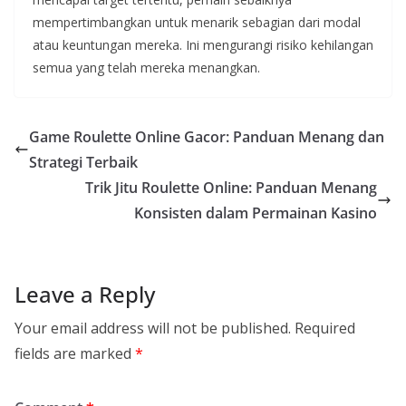
mempertimbangkan untuk menarik sebagian dari modal
atau keuntungan mereka. Ini mengurangi risiko kehilangan
semua yang telah mereka menangkan.
Game Roulette Online Gacor: Panduan Menang dan
Strategi Terbaik
Trik Jitu Roulette Online: Panduan Menang
Konsisten dalam Permainan Kasino
Leave a Reply
Your email address will not be published.
Required
fields are marked
*