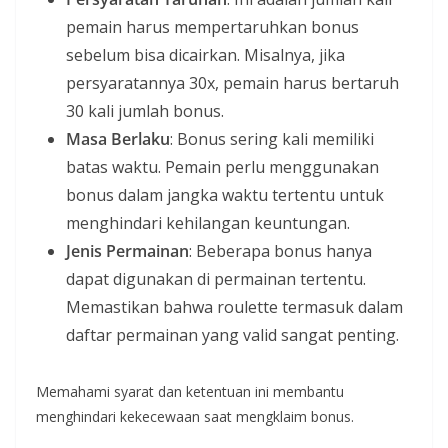
pemain harus mempertaruhkan bonus
sebelum bisa dicairkan. Misalnya, jika
persyaratannya 30x, pemain harus bertaruh
30 kali jumlah bonus.
Masa Berlaku
: Bonus sering kali memiliki
batas waktu. Pemain perlu menggunakan
bonus dalam jangka waktu tertentu untuk
menghindari kehilangan keuntungan.
Jenis Permainan
: Beberapa bonus hanya
dapat digunakan di permainan tertentu.
Memastikan bahwa roulette termasuk dalam
daftar permainan yang valid sangat penting.
Memahami syarat dan ketentuan ini membantu
menghindari kekecewaan saat mengklaim bonus.