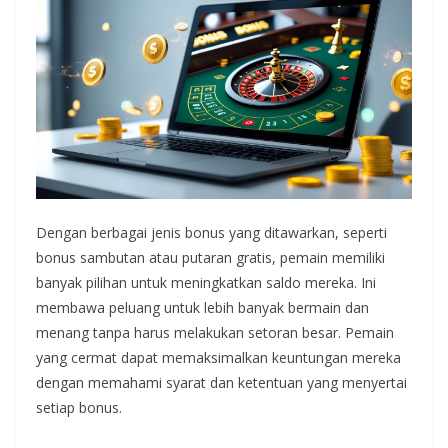
Dengan berbagai jenis bonus yang ditawarkan, seperti
bonus sambutan atau putaran gratis, pemain memiliki
banyak pilihan untuk meningkatkan saldo mereka. Ini
membawa peluang untuk lebih banyak bermain dan
menang tanpa harus melakukan setoran besar. Pemain
yang cermat dapat memaksimalkan keuntungan mereka
dengan memahami syarat dan ketentuan yang menyertai
setiap bonus.