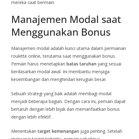
mereka saat bermain.
Manajemen Modal saat
Menggunakan Bonus
Manajemen modal adalah kunci utama dalam permainan
roulette online, terutama saat menggunakan bonus.
Pemain harus menetapkan
batas taruhan
yang sesuai
berdasarkan modal awal. Ini membantu menjaga
keseimbangan dan menghindari kerugian besar.
Sebuah strategi yang baik adalah membagi modal
menjadi beberapa bagian. Dengan cara ini, pemain dapat
bertaruh dengan lebih bijak dan memanfaatkan bonus
dengan lebih efektif.
Menentukan
target kemenangan
juga penting. Setelah
mencapai target tertentu, pemain sebaiknya