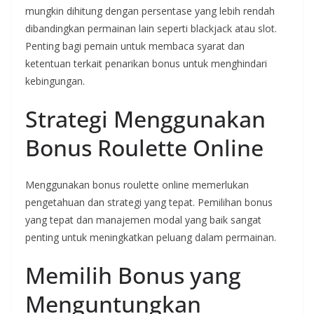
mungkin dihitung dengan persentase yang lebih rendah
dibandingkan permainan lain seperti blackjack atau slot.
Penting bagi pemain untuk membaca syarat dan
ketentuan terkait penarikan bonus untuk menghindari
kebingungan.
Strategi Menggunakan
Bonus Roulette Online
Menggunakan bonus roulette online memerlukan
pengetahuan dan strategi yang tepat. Pemilihan bonus
yang tepat dan manajemen modal yang baik sangat
penting untuk meningkatkan peluang dalam permainan.
Memilih Bonus yang
Menguntungkan