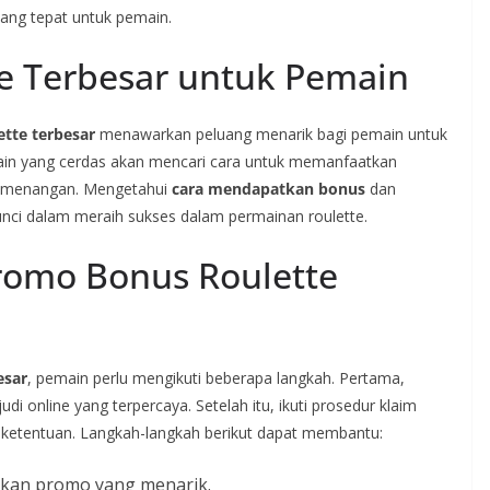
 yang tepat untuk pemain.
e Terbesar untuk Pemain
tte terbesar
menawarkan peluang menarik bagi pemain untuk
in yang cerdas akan mencari cara untuk memanfaatkan
kemenangan. Mengetahui
cara mendapatkan bonus
dan
nci dalam meraih sukses dalam permainan roulette.
romo Bonus Roulette
esar
, pemain perlu mengikuti beberapa langkah. Pertama,
di online yang terpercaya. Setelah itu, ikuti prosedur klaim
 ketentuan. Langkah-langkah berikut dapat membantu:
iakan promo yang menarik.