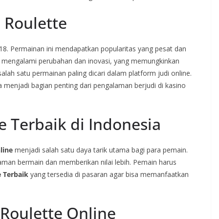
 Roulette
18. Permainan ini mendapatkan popularitas yang pesat dan
ette mengalami perubahan dan inovasi, yang memungkinkan
alah satu permainan paling dicari dalam platform judi online.
menjadi bagian penting dari pengalaman berjudi di kasino
e Terbaik di Indonesia
line
menjadi salah satu daya tarik utama bagi para pemain.
man bermain dan memberikan nilai lebih. Pemain harus
 Terbaik
yang tersedia di pasaran agar bisa memanfaatkan
Roulette Online