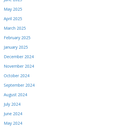
May 2025
April 2025
March 2025
February 2025
January 2025
December 2024
November 2024
October 2024
September 2024
August 2024
July 2024
June 2024
May 2024