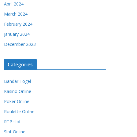
April 2024
March 2024
February 2024
January 2024
December 2023
Categories
Bandar Togel
Kasino Online
Poker Online
Roulette Online
RTP slot
Slot Online