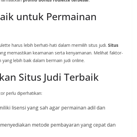
rbaik untuk Permainan
tte harus lebih berhati-hati dalam memilih situs judi.
Situs
ang memastikan keamanan serta kenyamanan. Melihat faktor-
ang lebih baik dalam bermain judi online.
an Situs Judi Terbaik
or perlu diperhatikan:
miliki lisensi yang sah agar permainan adil dan
 menyediakan metode pembayaran yang cepat dan