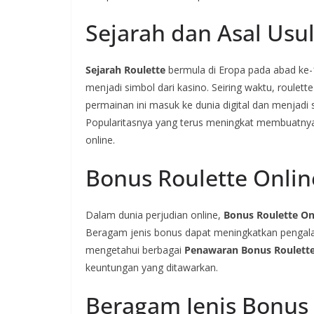
Sejarah dan Asal Usul
Sejarah Roulette
bermula di Eropa pada abad ke-
menjadi simbol dari kasino. Seiring waktu, roul
permainan ini masuk ke dunia digital dan menjadi s
Popularitasnya yang terus meningkat membuatnya 
online.
Bonus Roulette Onlin
Dalam dunia perjudian online,
Bonus Roulette On
Beragam jenis bonus dapat meningkatkan pengala
mengetahui berbagai
Penawaran Bonus Roulette
keuntungan yang ditawarkan.
Beragam Jenis Bonus 