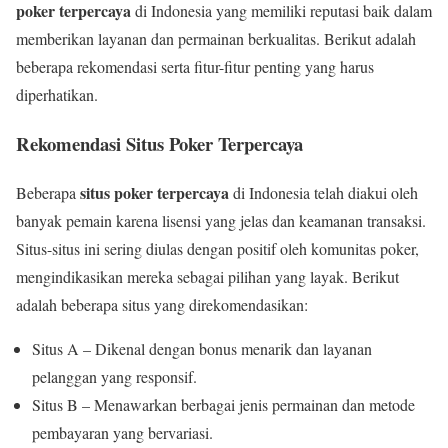
poker terpercaya
di Indonesia yang memiliki reputasi baik dalam
memberikan layanan dan permainan berkualitas. Berikut adalah
beberapa rekomendasi serta fitur-fitur penting yang harus
diperhatikan.
Rekomendasi Situs Poker Terpercaya
situs poker terpercaya
Beberapa
di Indonesia telah diakui oleh
banyak pemain karena lisensi yang jelas dan keamanan transaksi.
Situs-situs ini sering diulas dengan positif oleh komunitas poker,
mengindikasikan mereka sebagai pilihan yang layak. Berikut
adalah beberapa situs yang direkomendasikan:
Situs A – Dikenal dengan bonus menarik dan layanan
pelanggan yang responsif.
Situs B – Menawarkan berbagai jenis permainan dan metode
pembayaran yang bervariasi.