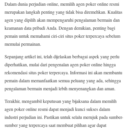
Dalam dunia perjudian online, memilih agen poker online resmi
merupakan langkah penting yang tidak bisa diremehkan. Kualitas
agen yang dipilih akan mempengaruhi pengalaman bermain dan
keamanan data pribadi Anda. Dengan demikian, penting bagi
pemain untuk memahami ciri-ciri situs poker terpercaya sebelum
memulai permainan.
Sepanjang artikel ini, telah dijelaskan berbagai aspek yang perlu
diperhatikan, mulai dari pengenalan agen poker online hingga
rekomendasi situs poker terpercaya. Informasi ini akan membantu
pemain dalam memanfaatkan semua peluang yang ada, sehingga
pengalaman bermain menjadi lebih menyenangkan dan aman.
Terakhir, mengambil keputusan yang bijaksana dalam memilih
agen poker online resmi dapat menjadi kunci sukses dalam
industri perjudian ini. Pastikan untuk selalu merujuk pada sumber-
sumber yang terpercaya saat membuat pilihan agar dapat