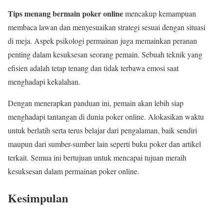
Tips menang bermain poker online
mencakup kemampuan
membaca lawan dan menyesuaikan strategi sesuai dengan situasi
di meja. Aspek psikologi permainan juga memainkan peranan
penting dalam kesuksesan seorang pemain. Sebuah teknik yang
efisien adalah tetap tenang dan tidak terbawa emosi saat
menghadapi kekalahan.
Dengan menerapkan panduan ini, pemain akan lebih siap
menghadapi tantangan di dunia poker online. Alokasikan waktu
untuk berlatih serta terus belajar dari pengalaman, baik sendiri
maupun dari sumber-sumber lain seperti buku poker dan artikel
terkait. Semua ini bertujuan untuk mencapai tujuan meraih
kesuksesan dalam permainan poker online.
Kesimpulan