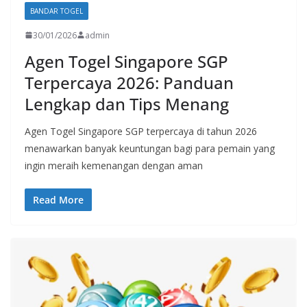
BANDAR TOGEL
30/01/2026
admin
Agen Togel Singapore SGP
Terpercaya 2026: Panduan
Lengkap dan Tips Menang
Agen Togel Singapore SGP terpercaya di tahun 2026
menawarkan banyak keuntungan bagi para pemain yang
ingin meraih kemenangan dengan aman
Read More