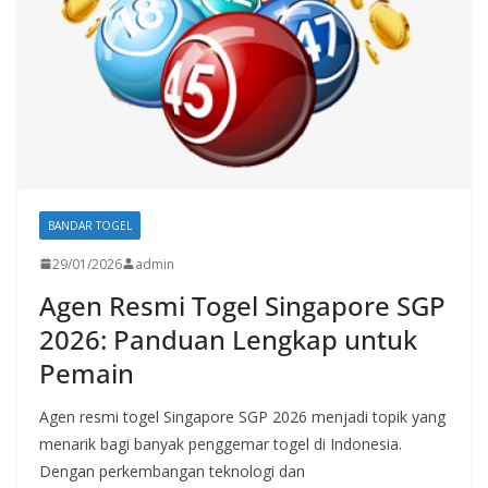
BANDAR TOGEL
29/01/2026
admin
Agen Resmi Togel Singapore SGP
2026: Panduan Lengkap untuk
Pemain
Agen resmi togel Singapore SGP 2026 menjadi topik yang
menarik bagi banyak penggemar togel di Indonesia.
Dengan perkembangan teknologi dan