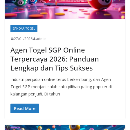
BANDAR TOGEL
27/01/2026
admin
Agen Togel SGP Online
Terpercaya 2026: Panduan
Lengkap dan Tips Sukses
Industri perjudian online terus berkembang, dan Agen
Togel SGP menjadi salah satu pilihan paling populer di
kalangan penjudi. Di tahun
Read More