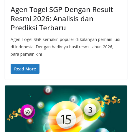
Agen Togel SGP Dengan Result
Resmi 2026: Analisis dan
Prediksi Terbaru
Agen Togel SGP semakin populer di kalangan pemain judi
di Indonesia. Dengan hadirnya hasil resmi tahun 2026,
para pemain kini
Read More