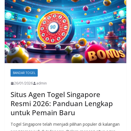
BANDAR TOGEL
26/01/2026
admin
Situs Agen Togel Singapore
Resmi 2026: Panduan Lengkap
untuk Pemain Baru
Togel Singapore telah menjadi pilihan populer di kalangan