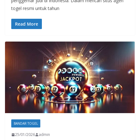
penggemar judi di Indonesia. Dalam mencari situs agen
togel resmi untuk tahun
Read More
BANDAR TOGEL
25/01/2026
admin