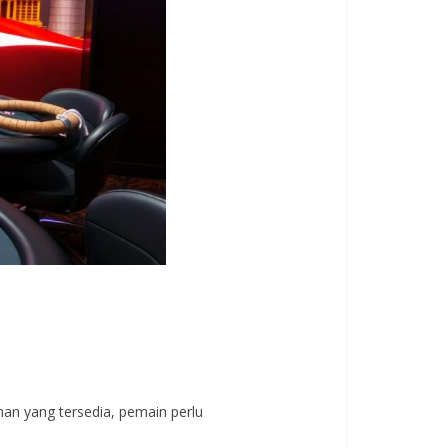
han yang tersedia, pemain perlu