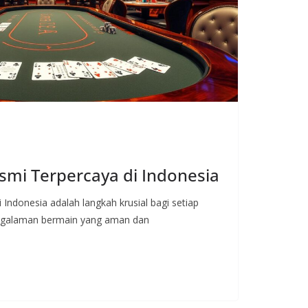
smi Terpercaya di Indonesia
 Indonesia adalah langkah krusial bagi setiap
engalaman bermain yang aman dan