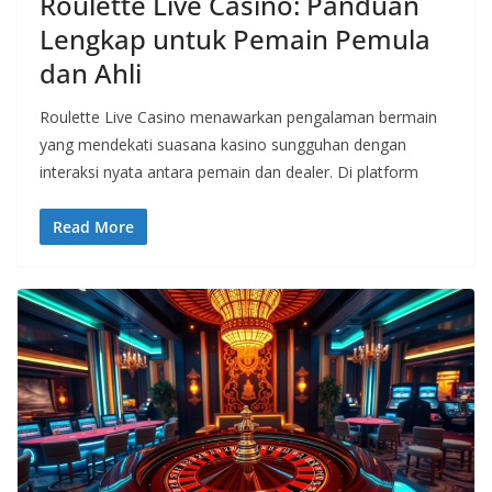
Roulette Live Casino: Panduan
Lengkap untuk Pemain Pemula
dan Ahli
Roulette Live Casino menawarkan pengalaman bermain
yang mendekati suasana kasino sungguhan dengan
interaksi nyata antara pemain dan dealer. Di platform
Read More