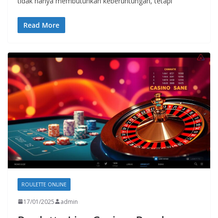
tidak hanya membutuhkan keberuntungan, tetapi
Read More
ROULETTE ONLINE
17/01/2025
admin