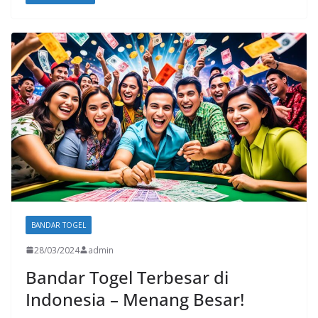
BANDAR TOGEL
28/03/2024
admin
Bandar Togel Terbesar di
Indonesia – Menang Besar!