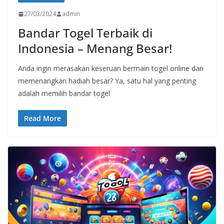
27/03/2024
admin
Bandar Togel Terbaik di
Indonesia – Menang Besar!
Anda ingin merasakan keseruan bermain togel online dan
memenangkan hadiah besar? Ya, satu hal yang penting
adalah memilih bandar togel
Read More