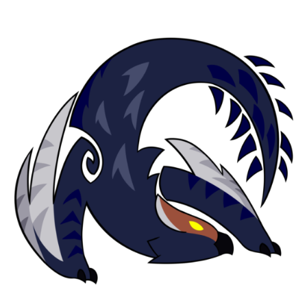
Skip
to
content