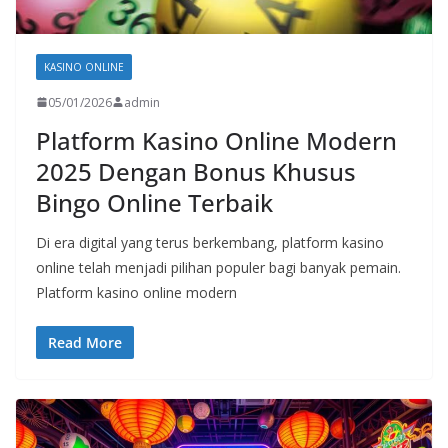
KASINO ONLINE
05/01/2026
admin
Platform Kasino Online Modern
2025 Dengan Bonus Khusus
Bingo Online Terbaik
Di era digital yang terus berkembang, platform kasino
online telah menjadi pilihan populer bagi banyak pemain.
Platform kasino online modern
Read More