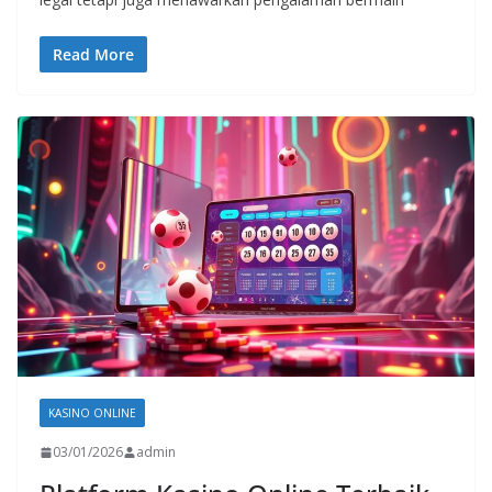
Read More
KASINO ONLINE
03/01/2026
admin