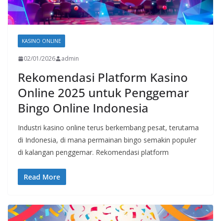
KASINO ONLINE
02/01/2026
admin
Rekomendasi Platform Kasino
Online 2025 untuk Penggemar
Bingo Online Indonesia
Industri kasino online terus berkembang pesat, terutama
di Indonesia, di mana permainan bingo semakin populer
di kalangan penggemar. Rekomendasi platform
Read More