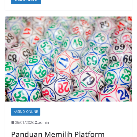
KASINO ONLINE
06/01/2026
admin
Panduan Memilih Platform