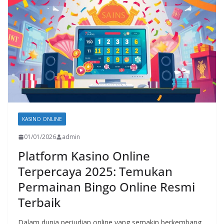
KASINO ONLINE
01/01/2026
admin
Platform Kasino Online
Terpercaya 2025: Temukan
Permainan Bingo Online Resmi
Terbaik
Dalam dunia perjudian online yang semakin berkembang,